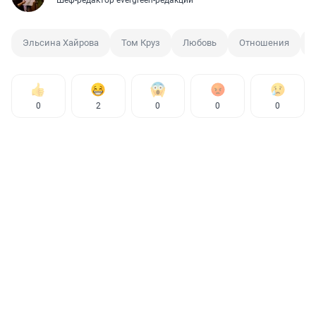
Шеф-редактор evergreen-редакции
Эльсина Хайрова
Том Круз
Любовь
Отношения
0
2
0
0
0