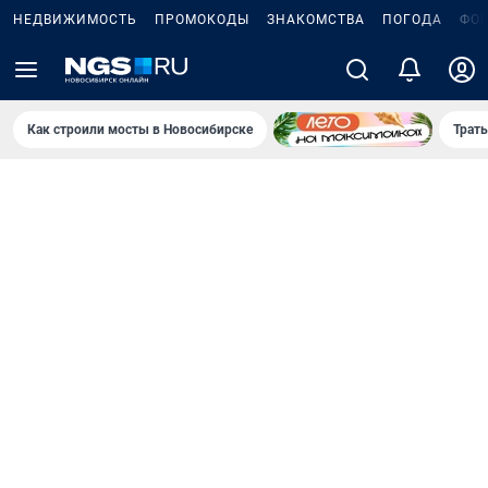
НЕДВИЖИМОСТЬ
ПРОМОКОДЫ
ЗНАКОМСТВА
ПОГОДА
ФО
Как строили мосты в Новосибирске
Траты