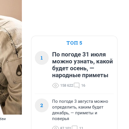
ТОП 5
По погоде 31 июля
1
можно узнать, какой
будет осень, —
народные приметы
158 622
16
По погоде 3 августа можно
2
определить, каким будет
декабрь, — приметы и
поверья
юбви
87 101
11