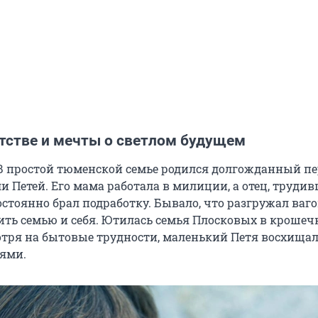
етстве и мечты о светлом будущем
. В простой тюменской семье родился долгожданный пе
и Петей. Его мама работала в милиции, а отец, труди
остоянно брал подработку. Бывало, что разгружал ваг
ть семью и себя. Ютилась семья Плосковых в крошеч
отря на бытовые трудности, маленький Петя восхища
ями.