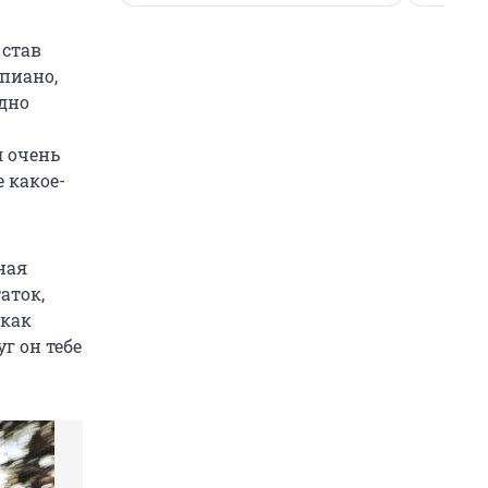
 став
пиано,
дно
л очень
е какое-
ная
аток,
 как
г он тебе