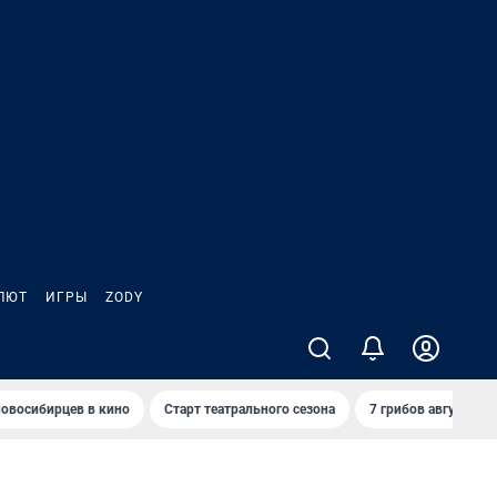
ЛЮТ
ИГРЫ
ZODY
овосибирцев в кино
Старт театрального сезона
7 грибов августа