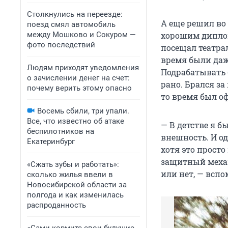
Столкнулись на переезде:
А еще решил во 
поезд смял автомобиль
между Мошково и Сокуром —
хорошим диплом
фото последствий
посещал театра
время были даж
Людям приходят уведомления
Подрабатывать 
о зачислении денег на счет:
рано. Брался за
почему верить этому опасно
то время был о
Восемь сбили, три упали.
Все, что известно об атаке
— В детстве я 
беспилотников на
внешность. И од
Екатеринбург
хотя это прост
защитный механ
«Сжать зубы и работать»:
или нет, — всп
сколько жилья ввели в
Новосибирской области за
полгода и как изменилась
распроданность