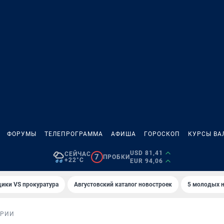
ФОРУМЫ
ТЕЛЕПРОГРАММА
АФИША
ГОРОСКОП
КУРСЫ ВА
USD 81,41
СЕЙЧАС
7
ПРОБКИ
+22°C
EUR 94,06
ики VS прокуратура
Августовский каталог новостроек
5 молодых н
ОРИИ