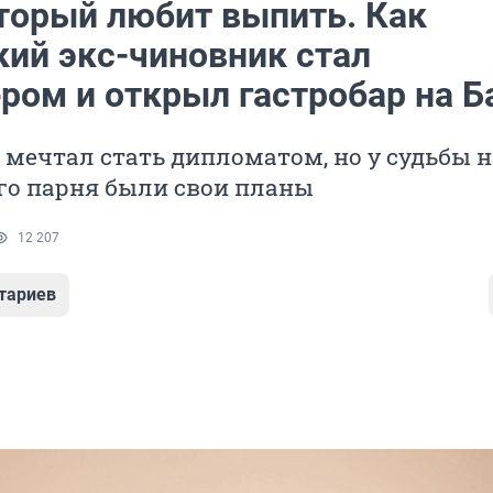
оторый любит выпить. Как
кий экс-чиновник стал
ром и открыл гастробар на Б
н мечтал стать дипломатом, но у судьбы н
го парня были свои планы
12 207
тариев