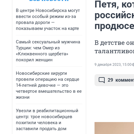
Петя, к
В центре Новосибирска могут
российс
ввести особый режим из-за
провала дороги —
продюсе
показываем участок на карте
В детстве о
Самый сексуальный мужчина
Турции: чем Омер из
талантливо
«Клюквенного щербета»
покорил женщин
9 декабря 2023, 15:00
Новосибирские хирурги
провели операцию на сердце
29
коммен
14-летней девочке — это
четвертое вмешательство в ее
жизни
Увезли в реабилитационный
центр: трое новосибирцев
похитили человека и
заставили продать дом