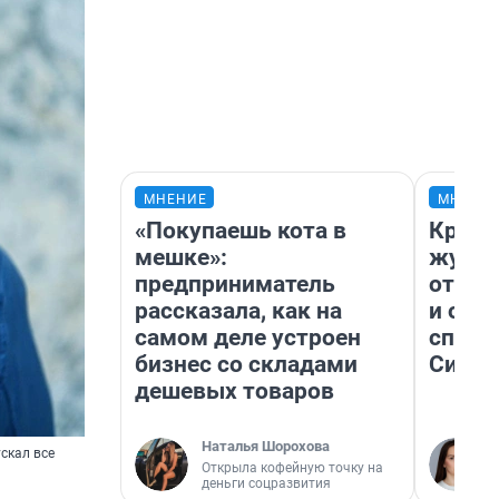
МНЕНИЕ
МНЕНИ
«Покупаешь кота в
Красн
мешке»:
журна
предприниматель
отпус
рассказала, как на
и объ
самом деле устроен
споре
бизнес со складами
Сибир
дешевых товаров
Наталья Шорохова
скал все
Открыла кофейную точку на
деньги соцразвития