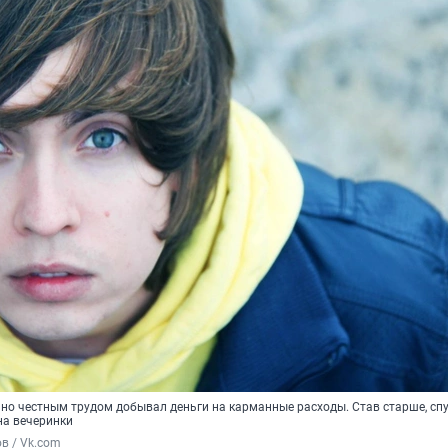
но честным трудом добывал деньги на карманные расходы. Став старше, спу
на вечеринки
в / Vk.com