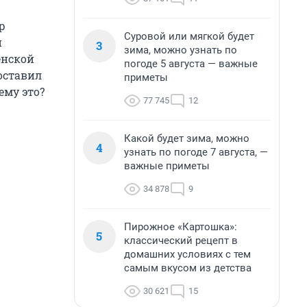
р
Суровой или мягкой будет
й
3
зима, можно узнать по
енской
погоде 5 августа — важные
поставил
приметы
ему это?
77 745
12
Какой будет зима, можно
4
узнать по погоде 7 августа, —
важные приметы
34 878
9
Пирожное «Картошка»:
5
классический рецепт в
домашних условиях с тем
самым вкусом из детства
30 621
15