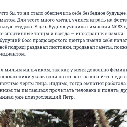
что бы то ни стало обеспечить себе безбедное будущее,
атом. Для этого много читал, учился играть на форте
льную студию. Еще в буднях ученика гимназии № 83 о
е спортивные танцы и всегда — иностранные языки.
будущий босс продюсерского центра имени себя нача
 всё подряд: раздавал листовки, продавал газеты, позж
фициантом.
был милым мальчиком, так как у меня довольно фемин
ноклассники указывали на это как на какой-то недост
о нежные черты лица. Видимо, тогда эмпатия работала
изм: ты пытаешься прочитать человека и понять, дру
оминал уже повзрослевший Петр.