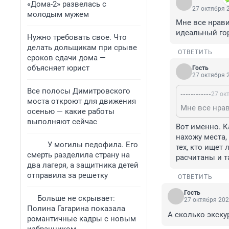
«Дома-2» развелась с
27 октября 2
молодым мужем
Мне все нрави
идеальный го
Нужно требовать свое. Что
делать дольщикам при срыве
ОТВЕТИТЬ
сроков сдачи дома —
объясняет юрист
Гость
27 октября 2
Все полосы Димитровского
------------
27 ок
моста откроют для движения
осенью — какие работы
выполняют сейчас
Вот именно. К
нахожу места,
У могилы педофила. Его
тех, кто ищет 
смерть разделила страну на
расчитаны и т
два лагеря, а защитника детей
отправила за решетку
ОТВЕТИТЬ
Гость
Больше не скрывает:
27 октября 202
Полина Гагарина показала
А сколько экску
романтичные кадры с новым