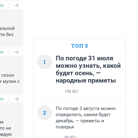
+0
–0
альной 
и без 
ТОП 5
+0
–0
По погоде 31 июля
1
можно узнать, какой
будет осень, —
 сезон 
народные приметы
 музеи с 
158 367
+0
–0
По погоде 3 августа можно
2
определить, каким будет
декабрь, — приметы и
м 
поверья
о не 
ждую 
86 851