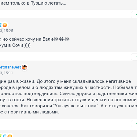
ем только в Турцию летать...
3, 15:25
 но сейчас хочу на Бали😂😂😂

ум в Сочи ))))
stOfTheBest
3, 15:11
ин раз в жизни. До этого у меня складывалось негативное 
ороде в целом и о людях там живущих в частности. Побывав т
олностью подтвердились. Сейчас друзья и родственники жив
вут в гости. Но желания тратить отпуск и деньги на это сомни
хочется. Как говорится "Уж лучше вы к нам". А в отпуск на мор
ре с позитивными людьми.