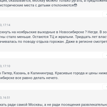
ция, оказывается, Москву можно только ругать, а предложени
исторические места с детьми отклоняются😳
3, 17:14
охнуть на ноябрьские выходные в Новосибирске ? Негде. В зо
ны стало меньше. Остаются ТЦ и жральни. Тридцать лет власт
ачивалась по поводу отдыха горожан. Даже в регионе смотрет
3, 17:10
 Питер, Казань, в Калининград. Красивые города и цены ниже 
ибирске все равно делать нечего.
3, 16:51
хать ради самой Москвы, а не ради посещения развлекательны