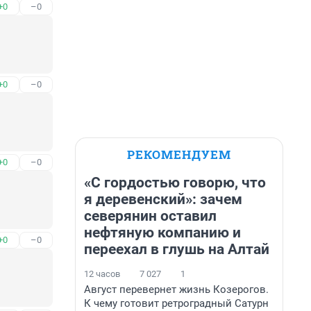
+0
–0
+0
–0
РЕКОМЕНДУЕМ
+0
–0
«С гордостью говорю, что
я деревенский»: зачем
северянин оставил
нефтяную компанию и
+0
–0
переехал в глушь на Алтай
12 часов
7 027
1
Август перевернет жизнь Козерогов.
К чему готовит ретроградный Сатурн