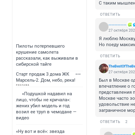
С таким мышлени
ОТВЕТИТЬ
------------
27 октября 202
Я люблю Москву,
Но поеду максим
Пилоты потерпевшего
крушение самолета
ОТВЕТИТЬ
рассказали, как выживали в
сибирской тайге
TheBestOfTheBe
27 октября 202
Старт продаж 3 дома ЖК
Марсель-2. Дом, небо, река!
Был в Москве од
впечатление о г
представления п
«Подушкой надавил на
Москве часто зо
лицо, чтобы не кричала»:
удовольствие не 
жених убил модель и год
заграничное мо
возил ее труп в чемодане —
видео
ОТВЕТИТЬ
2
«Ну вот и всё»: звезда
------------