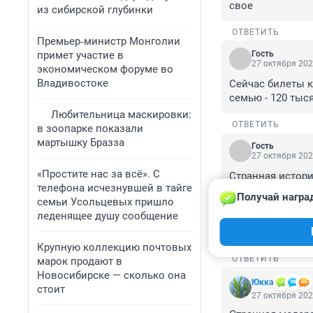
свое
из сибирской глубинки
ОТВЕТИТЬ
Премьер‑министр Монголии
примет участие в
Гость
27 октября 202
экономическом форуме во
Владивостоке
Сейчас билеты к
семью - 120 тысяч
Любительница маскировки:
ОТВЕТИТЬ
в зоопарке показали
мартышку Бразза
Гость
27 октября 202
«Простите нас за всё». С
Странная истори
телефона исчезнувшей в тайге
подготовиться к
Получай награ
семьи Усольцевых пришло
ресторанах цены
леденящее душу сообщение
стоимости. А це
статья, такое ч
Крупную коллекцию почтовых
ОТВЕТИТЬ
марок продают в
Новосибирске — сколько она
Юккa
стоит
27 октября 202