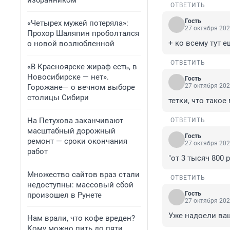
избранником
ОТВЕТИТЬ
Гость
«Четырех мужей потеряла»:
27 октября 202
Прохор Шаляпин проболтался
+ ко всему тут е
о новой возлюбленной
ОТВЕТИТЬ
«В Красноярске жираф есть, в
Новосибирске — нет».
Гость
27 октября 202
Горожане— о вечном выборе
столицы Сибири
тетки, что такое
На Петухова заканчивают
ОТВЕТИТЬ
масштабный дорожный
Гость
ремонт — сроки окончания
27 октября 202
работ
"от 3 тысяч 800
Множество сайтов враз стали
ОТВЕТИТЬ
недоступны: массовый сбой
Гость
произошел в Рунете
27 октября 202
Уже надоели ва
Нам врали, что кофе вреден?
Кому можно пить до пяти