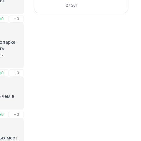
я 
27 281
+0
–0
опарке 
ь 
ь 
+0
–0
чем в 
+0
–0
х мест. 