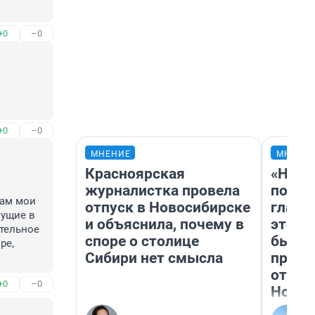
+0
–0
+0
–0
МНЕНИЕ
МНЕНИ
Красноярская
«Нико
журналистка провела
побед
ам мои 
отпуск в Новосибирске
главн
ущие в 
и объяснила, почему в
этого
тельное 
споре о столице
бьет 
е, 
Сибири нет смысла
прока
отзыв
+0
–0
Нолан