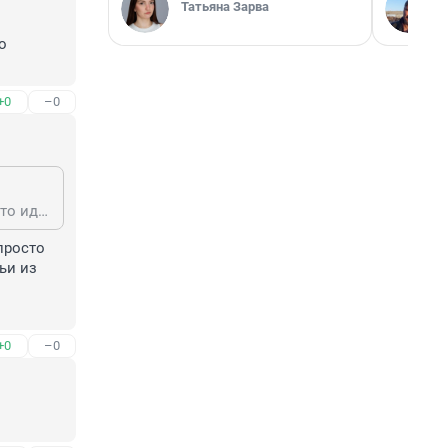
Татьяна Зарва
 
+0
–0
Мне все нравится в Москве, даже московская суета. Вот для меня это просто идеальный город.
росто 
и из 
+0
–0