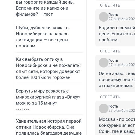
вы говорите каждый день.
ОТВЕТИТЬ
Вспомните из каких они
фильмов? — тест
Гость
27 октября 202
Шубы, дубленки, кожа: в
Ездили с семьей
Новосибирске началась
цене. Если есть
ликвидация — все цены
проблем.
пополам
ОТВЕТИТЬ
Как выбрать оптику в
Гость
Новосибирске и не пожалеть:
27 октября 202
опыт сети, которой доверяют
Ой не знаю... к
более 100 тысяч горожан
по-своему она х
аттракционами.
Вернуть миру резкость с
микрохирургией глаза «Вижу»
ОТВЕТИТЬ
можно за 15 минут
Гость
27 октября 202
Москва - по соо
Удивительная история первой
конкуренция ест
оптики Новосибирска. Она
Сочи, где в каж
появилась благодаря девушке