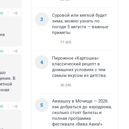
+0
–0
Суровой или мягкой будет
3
зима, можно узнать по
погоде 5 августа — важные
приметы
на 
77 305
+0
–0
Пирожное «Картошка»:
4
классический рецепт в
домашних условиях с тем
шо 
самым вкусом из детства
ния. В 
ятной 
30 240
нная 
Авиашоу в Мочище — 2026:
5
как добраться до аэродрома,
+0
–0
сколько стоят билеты и
полная программа
фестиваля «Вива Авиа!»