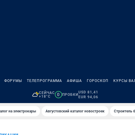
ФОРУМЫ
ТЕЛЕПРОГРАММА
АФИША
ГОРОСКОП
КУРСЫ ВА
USD 81,41
СЕЙЧАС
0
ПРОБКИ
+18°C
EUR 94,06
алог на электрокары
Августовский каталог новостроек
Строитель б