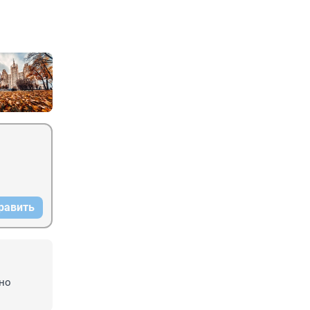
равить
но 