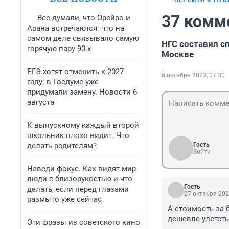
ПЕРЕЙТИ К ПУ
37 комм
Все думали, что Орейро и
Арана встречаются: что на
самом деле связывало самую
НГС составил с
горячую пару 90-х
Москве
ЕГЭ хотят отменить к 2027
8 октября 2023, 07:30
году: в Госдуме уже
придумали замену. Новости 6
августа
К выпускному каждый второй
школьник плохо видит. Что
делать родителям?
Гость
Войти
Наведи фокус. Как видят мир
люди с близорукостью и что
Гость
делать, если перед глазами
27 октября 202
размыто уже сейчас
А стоимость за 
дешевле улететь
Эти фразы из советского кино