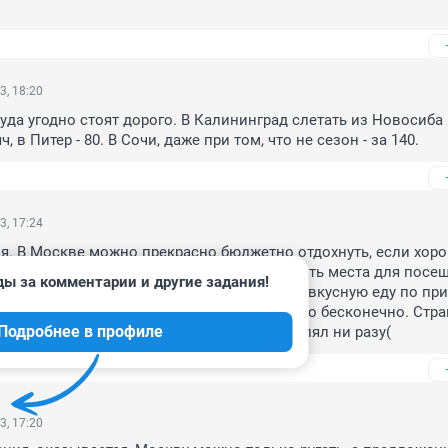
3, 18:20
уда угодно стоят дорого. В Калининград слетать из Новосиба 
, в Питер - 80. В Сочи, даже при том, что не сезон - за 140.
3, 17:24
я. В Москве можно прекрасно бюджетно отдохнуть, если хоро
 поездке: просмотреть отели и спланировать места для посеще
ды за комментарии и другие задания!
, конечно, выше, но в целом можно найти вкусную еду по при
нтр очень красивый и гулять по нему можно бесконечно. Стра
Подробнее в профиле
увство что человек вообще по Москве не гулял ни разу(
3, 17:20