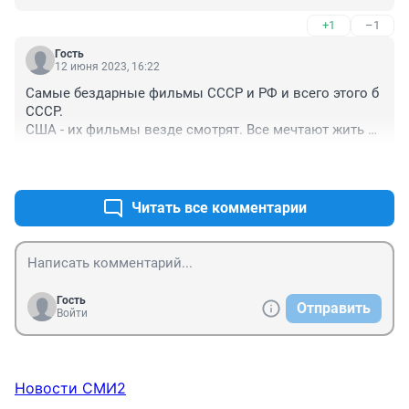
Испании и Дании. Египет делает прекрасные 
+1
–1
кинофильмы.
Гость
12 июня 2023, 16:22
Самые бездарные фильмы СССР и РФ и всего этого б 
СССР. 

США - их фильмы везде смотрят. Все мечтают жить в 
США. Все мечтают снимать и снимается в великих и 
+1
–3
прекрасных США.
Читать все комментарии
Гость
Отправить
Войти
Новости СМИ2