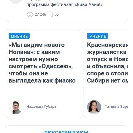
программа фестиваля «Вива Авиа!»
27 246
50
МНЕНИЕ
МНЕНИЕ
«Мы видим нового
Красноярская
Нолана»: с каким
журналистка п
настроем нужно
отпуск в Ново
смотреть «Одиссею»,
и объяснила, п
чтобы она не
споре о столиц
выглядела как фиаско
Сибири нет см
Надежда Губарь
Татьяна Зарва
РЕКОМЕНДУЕМ