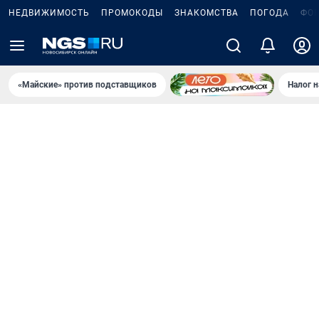
НЕДВИЖИМОСТЬ
ПРОМОКОДЫ
ЗНАКОМСТВА
ПОГОДА
ФО
«Майские» против подставщиков
Налог 