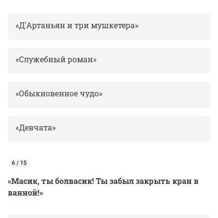
«Д'Артаньян и три мушкетера»
«Служебный роман»
«Обыкновенное чудо»
«Девчата»
6 / 15
«Масик, ты болвасик! Ты забыл закрыть кран в
ванной!»