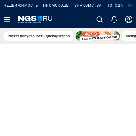
НЕДВИЖИМОСТЬ
ПРОМОКОДЫ
ЗНАКОМСТВА
ПОГОДА
ФО
Растет популярность дискаунтеров
Межд