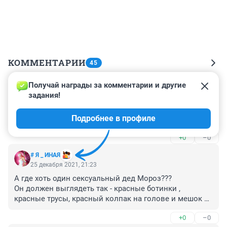
КОММЕНТАРИИ
45
Получай награды за комментарии и другие 
Гость
25 декабря 2021, 22:00
задания!
А в дурдоме по 6 м носки вяжут и что, об этом 
Подробнее в профиле
писать?
+0
–0
# Я _ ИНАЯ
25 декабря 2021, 21:23
А где хоть один сексуальный дед Мороз???

Он должен выглядеть так - красные ботинки , 
красные трусы, красный колпак на голове и мешок 
подарков за спиной. Ничего лишнего на нём быть не 
+0
–0
должно.