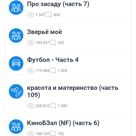
Про засаду (часть 7)
7 347
404
Зверьё моё
189 837
332
Футбол - Часть 4
175 494
1 005
красота и материнство (часть
109)
228 812
1 000
КиноБЗал (NF) (часть 6)
188 155
752