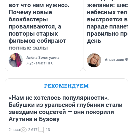
вот что нам нужно».
желания: шест
Почему новые
небесных тел
блокбастеры
выстроятся в 
проваливаются, а
параде планет 
повторы старых
правильно про
фильмов собирают
день
полные залы
Алёна Золотухина
Анастасия Фил
Журналист НГС
РЕКОМЕНДУЕМ
«Нам не хотелось популярности».
Бабушки из уральской глубинки стали
звездами соцсетей — они покорили
Агутина и Бузову
2 часа
2 617
13