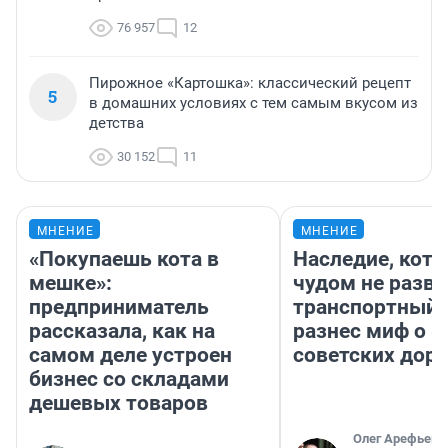
76 957
12
Пирожное «Картошка»: классический рецепт
5
в домашних условиях с тем самым вкусом из
детства
30 152
11
МНЕНИЕ
МНЕНИЕ
«Покупаешь кота в
Наследие, кото
мешке»:
чудом не разва
предприниматель
транспортный 
рассказала, как на
разнес миф о 
самом деле устроен
советских доро
бизнес со складами
дешевых товаров
Олег Арефьев