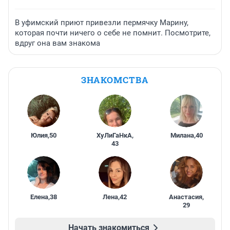
В уфимский приют привезли пермячку Марину,
которая почти ничего о себе не помнит. Посмотрите,
вдруг она вам знакома
ЗНАКОМСТВА
Юлия
,
50
ХуЛиГаНкА
,
Милана
,
40
43
Елена
,
38
Лена
,
42
Анастасия
,
29
Начать знакомиться