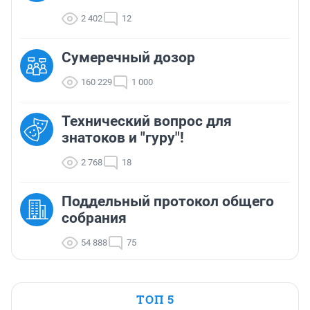
2 402
12
Сумеречный дозор
160 229
1 000
Технический вопрос для
знатоков и "гуру"!
2 768
18
Поддельный протокол общего
собрания
54 888
75
ТОП 5