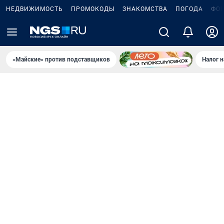
НЕДВИЖИМОСТЬ
ПРОМОКОДЫ
ЗНАКОМСТВА
ПОГОДА
ФО
«Майские» против подставщиков
Налог 