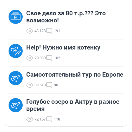
Свое дело за 80 т.р.??? Это
возможно!
43 128
191
Help! Нужно имя котенку
20 030
102
Самостоятельный тур по Европе
39 610
90
Голубое озеро в Актру в разное
время
72 157
118