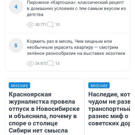
Пирожное «Картошка»: классический рецепт
4
в домашних условиях с тем самым вкусом из
детства
30 771
15
Кормить раз в месяц. Чем хищным или
5
необычным украсить квартиру — смотрим
зелёное разнообразие на выставке экзотики
26 872
13
МНЕНИЕ
МНЕНИЕ
Красноярская
Наследие, кото
журналистка провела
чудом не разва
отпуск в Новосибирске
транспортный 
и объяснила, почему в
разнес миф о 
споре о столице
советских доро
Сибири нет смысла