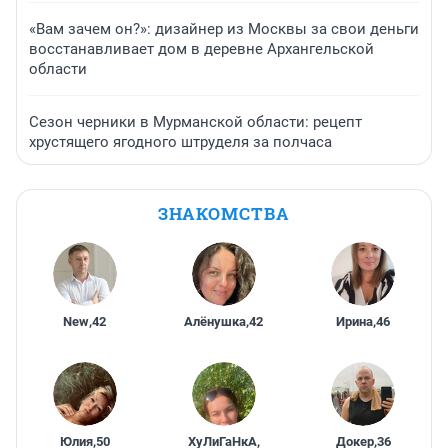
«Вам зачем он?»: дизайнер из Москвы за свои деньги
восстанавливает дом в деревне Архангельской
области
Сезон черники в Мурманской области: рецепт
хрустящего ягодного штруделя за полчаса
ЗНАКОМСТВА
New
,
42
Алёнушка
,
42
Ирина
,
46
Юлия
,
50
ХуЛиГаНкА
,
Докер
,
36