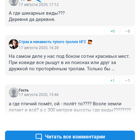
17 августа 2020, 17:12
А где шикарные виды???

Деревня да деревня.
+0
–0
Cтрах и ненависть тупого тролля НГС
17 августа 2020, 16:28
На самом деле у нас под боком сотни красивых мест. 
При ковиде все рыщут в их поисках или друг за 
дружкой по проторённым тропам. Только бы 
рыгаловки не устраивали.
+1
–1
Гость
17 августа 2020, 15:46
а где птичий помёт, ой - полёт то???? Возле земли 
летает и всё? а с 300 метров высоты где виды????????
+1
–0
Читать все комментарии