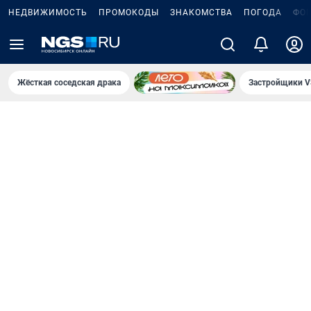
НЕДВИЖИМОСТЬ
ПРОМОКОДЫ
ЗНАКОМСТВА
ПОГОДА
ФО
Жёсткая соседская драка
Застройщики V