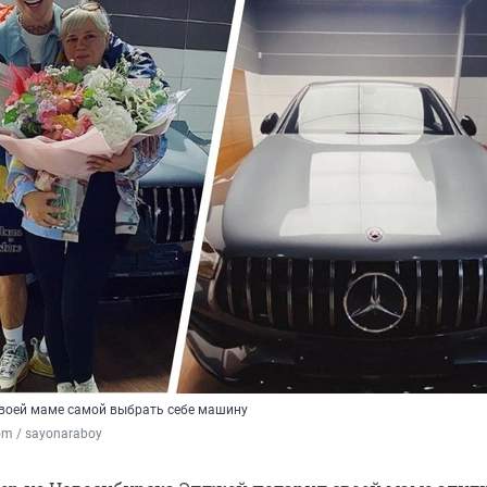
воей маме самой выбрать себе машину
om / sayonaraboy