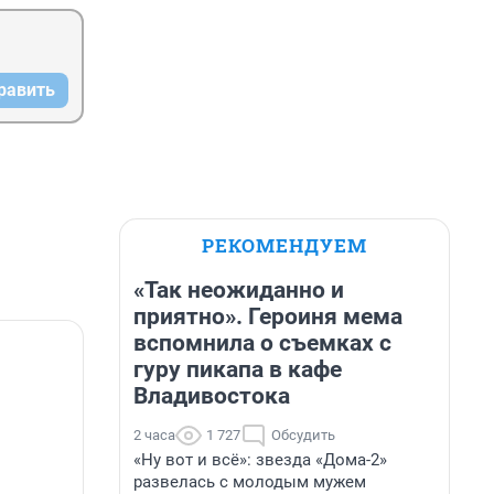
равить
РЕКОМЕНДУЕМ
«Так неожиданно и
приятно». Героиня мема
вспомнила о съемках с
гуру пикапа в кафе
Владивостока
я
2 часа
1 727
Обсудить
«Ну вот и всё»: звезда «Дома-2»
развелась с молодым мужем