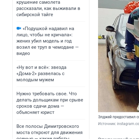
крушение самолета
рассказали, как выживали в
сибирской тайге
«Подушкой надавил на
лицо, чтобы не кричала»:
жених убил модель и год
возил ее труп в чемодане —
видео
«Ну вот и всё»: звезда
«Дома-2» развелась с
молодым мужем
Нужно требовать свое. Что
делать дольщикам при срыве
сроков сдачи дома —
объясняет юрист
Элджей предоставил с
Источник: 
instagram.c
Все полосы Димитровского
моста откроют для движения
осенью — какие работы