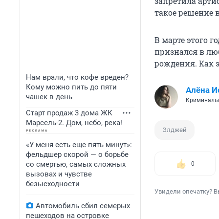
запретила арти
такое решение в
В марте этого г
признался в лю
рождения. Как э
Нам врали, что кофе вреден?
Кому можно пить до пяти
Алёна И
чашек в день
Криминаль
Старт продаж 3 дома ЖК
Марсель-2. Дом, небо, река!
Элджей
«У меня есть еще пять минут»:
фельдшер скорой — о борьбе
со смертью, самых сложных
0
вызовах и чувстве
безысходности
Увидели опечатку? В
Автомобиль сбил семерых
пешеходов на островке