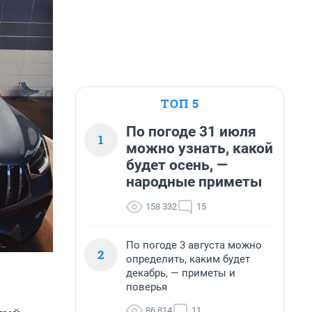
ТОП 5
По погоде 31 июля
1
можно узнать, какой
будет осень, —
народные приметы
158 332
15
По погоде 3 августа можно
2
определить, каким будет
декабрь, — приметы и
поверья
86 814
11