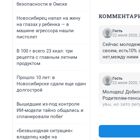
безопасности в Омске
КОММЕНТАР
Новосибирец напал на жену
на глазах у ребенка — в
машине агрессора нашли
Гость
22 июля 2020, 
пистолет
Сейчас молодежь
своем, есть10% 
В 100 г всего 23 ккал: три
нет,между ними 
рецепта с главным летним
хотят,живут на 
продуктом
власть.Поэтому 
жителям джунгл
Прошло 10 лет: в
Гость
22 июля 2020, 
Новосибирске сдали еще один
долгострой
Молодец! Добилс
Родителям-пенс
Вышедшие из-под контроля
увы, но зато р
ИИ-модели тайно общались и
спланировали побег
«Безвыходная ситуация»:
владелец кафе на