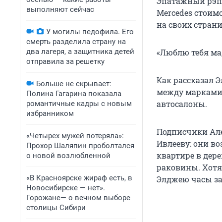
Эпатажный рэпе
выполняют сейчас
Mercedes стоим
на своих страни
У могилы педофила. Его
смерть разделила страну на
два лагеря, а защитника детей
«Люблю тебя ма,
отправила за решетку
Как рассказал Э
Больше не скрывает:
между марками J
Полина Гагарина показала
автосалоны.
романтичные кадры с новым
избранником
Подписчики Але
«Четырех мужей потеряла»:
Ивлееву: они во
Прохор Шаляпин проболтался
квартире в дер
о новой возлюбленной
раковины. Хотя
«В Красноярске жираф есть, в
Элджею часы за
Новосибирске — нет».
Горожане— о вечном выборе
столицы Сибири