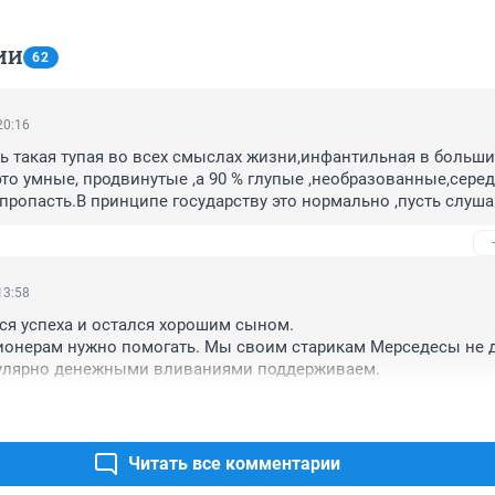
ИИ
62
20:16
 такая тупая во всех смыслах жизни,инфантильная в больши
это умные, продвинутые ,а 90 % глупые ,необразованные,серед
пропасть.В принципе государству это нормально ,пусть слуша
пенсии и зарплаты родителей,главное что бы не тявкали на 
появляются всякие реперы,которые подражают неграм и проч
ей.
13:58
я успеха и остался хорошим сыном.

ионерам нужно помогать. Мы своим старикам Мерседесы не д
егулярно денежными вливаниями поддерживаем.
Читать все комментарии