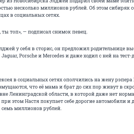
р из Новосибирска Элджей подарил своей маме эли
остью несколько миллионов рублей. Об этом сибиряк 
цах в социальных сетях.
 ты топ», — подписал снимок певец.
лджей у себя в сторис, он предложил родительнице в
aguar, Porsche и Mercedes и даже ходил с ней на тест
ксея в социальных сетях ополчились на жену рэпера
змущаются, что её мама и брат до сих пор живут в ск
евне Ленинградской области, в которой даже нет норм
 при этом Настя покупает себе дорогие автомобили и 
 семь миллионов рублей.