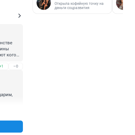
Открыла кофейную точку на
деньги соцразвития
нстве 
ины 
ют кого 
+1
–0
им 
арим, 
+1
–0