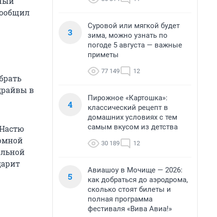
тный
сообщил
Суровой или мягкой будет
3
зима, можно узнать по
погоде 5 августа — важные
приметы
77 149
12
ыбрать
-драйвы в
Пирожное «Картошка»:
4
классический рецепт в
домашних условиях с тем
самым вкусом из детства
 Настю
ромной
30 189
12
альной
дарит
Авиашоу в Мочище — 2026:
5
как добраться до аэродрома,
сколько стоят билеты и
полная программа
фестиваля «Вива Авиа!»