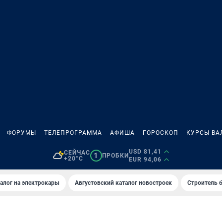
ФОРУМЫ
ТЕЛЕПРОГРАММА
АФИША
ГОРОСКОП
КУРСЫ ВА
USD 81,41
СЕЙЧАС
1
ПРОБКИ
+20°C
EUR 94,06
алог на электрокары
Августовский каталог новостроек
Строитель б