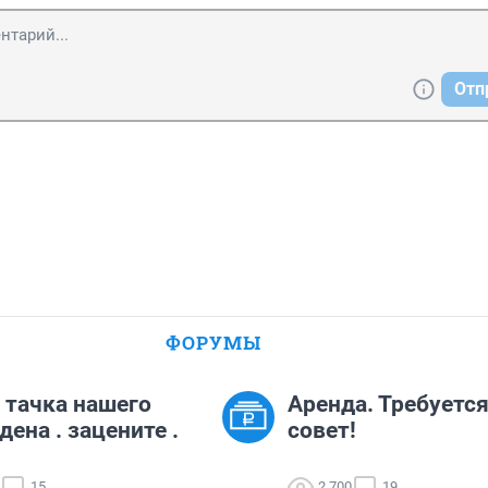
Отп
ФОРУМЫ
 тачка нашего
Аренда. Требуетс
дена . зацените .
совет!
15
2 700
19