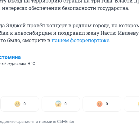
сту въезд на территорию страны на три года. Власти 
 интересах обеспечения безопасности государства.
ода Элджей провёл концерт в родном городе, на которо
бви к новосибирцам и поздравил жену Настю Ивлееву
то было, смотрите в
нашем фоторепортаже
.
стомина
ный журналист НГС
0
0
0
ыделите фрагмент и нажмите Ctrl+Enter