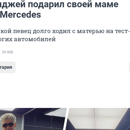
лджей подарил своей маме
 Mercedes
кой певец долго ходил с матерью на тест
огих автомобилей
29 908
тария