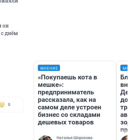
приняли
м он
 с днём
МНЕНИЕ
МНЕНИ
«Покупаешь кота в
Близн
мешке»:
внеза
предприниматель
Девам
рассказала, как на
допол
0
самом деле устроен
траты
бизнес со складами
август
дешевых товаров
зодиа
прогн
Наталья Шорохова