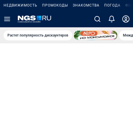
НЕДВИЖИМОСТЬ
ПРОМОКОДЫ
ЗНАКОМСТВА
ПОГОДА
ФО
Растет популярность дискаунтеров
Межд