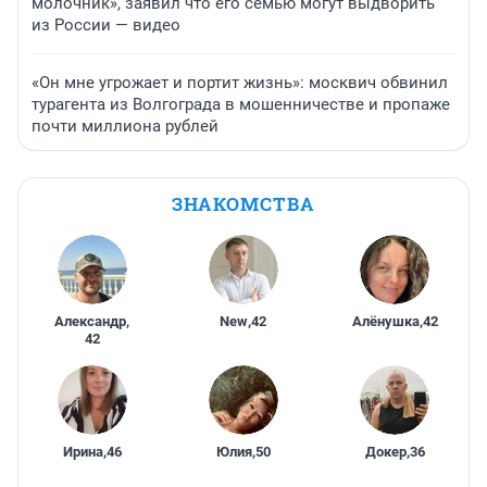
молочник», заявил что его семью могут выдворить
из России — видео
«Он мне угрожает и портит жизнь»: москвич обвинил
турагента из Волгограда в мошенничестве и пропаже
почти миллиона рублей
ЗНАКОМСТВА
Александр
,
New
,
42
Алёнушка
,
42
42
Ирина
,
46
Юлия
,
50
Докер
,
36