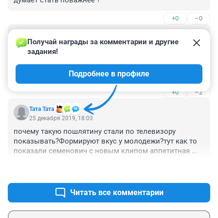
думает стать поважнее ?
+0
–0
Гость
26 декабря 2019, 02:40
Получай награды за комментарии и другие 
задания!
Это моя внучка! Вернее внучка моей тёти! Горжусь! Из 
серого Новосибирска смогла уехать в Москву. Не 
Подробнее в профиле
предала Матушку-Россию! Радуй нас! Танцуй! Пляши! 
Пой! Богатей! Татуировки тебя красят! Мы тебя все 
+0
–2
любим! 

(Привет тебе от Эллочки) .
Тата Тата
25 декабря 2019, 18:03
почему такую пошлятину стали по телевизору 
показывать?Формируют вкус у молодежи?тут как то 
показали семенович с новым клипом аппетитная 
попка,ну это просто в каких то забегаловках 
+4
–0
показывать,а не по центральным тв
Читать все комментарии