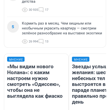
детства
30 935
17
Кормить раз в месяц. Чем хищным или
5
необычным украсить квартиру — смотрим
зелёное разнообразие на выставке экзотики
26 994
13
МНЕНИЕ
МНЕНИЕ
«Мы видим нового
Звезды услыш
Нолана»: с каким
желания: шест
настроем нужно
небесных тел
смотреть «Одиссею»,
выстроятся в 
чтобы она не
параде планет 
выглядела как фиаско
правильно про
день