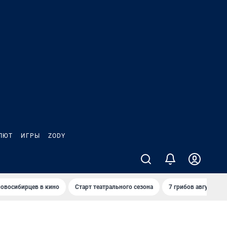
ЛЮТ
ИГРЫ
ZODY
овосибирцев в кино
Старт театрального сезона
7 грибов августа