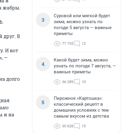
ма и
а жабры.
Суровой или мягкой будет
3
b.
зима, можно узнать по
погоде 5 августа — важные
приметы
 друг. В
77 755
12
. И вот
», —
Какой будет зима, можно
4
узнать по погоде 7 августа, —
важные приметы
на долго
36 289
10
Пирожное «Картошка»:
дная
5
классический рецепт в
льно
домашних условиях с тем
ы и на
самым вкусом из детства
30 628
15