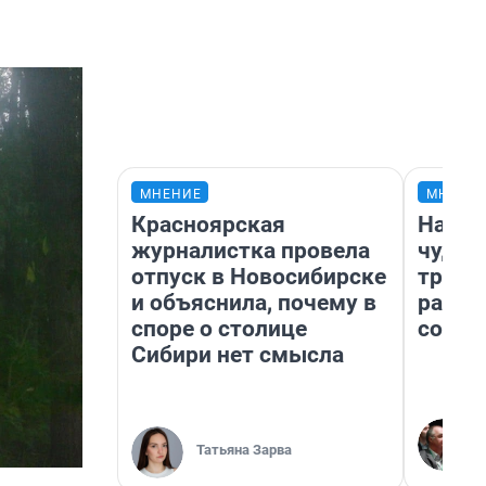
МНЕНИЕ
МНЕНИ
Красноярская
Насле
журналистка провела
чудом
отпуск в Новосибирске
транс
и объяснила, почему в
разне
споре о столице
совет
Сибири нет смысла
Татьяна Зарва