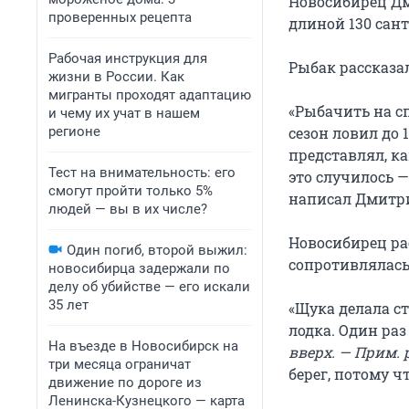
Новосибирец Дм
проверенных рецепта
длиной 130 сант
Рабочая инструкция для
Рыбак рассказал
жизни в России. Как
мигранты проходят адаптацию
«Рыбачить на сп
и чему их учат в нашем
регионе
сезон ловил до 
представлял, к
Тест на внимательность: его
это случилось —
смогут пройти только 5%
написал Дмитри
людей — вы в их числе?
Новосибирец рас
Один погиб, второй выжил:
сопротивлялась
новосибирца задержали по
делу об убийстве — его искали
35 лет
«Щука делала ст
лодка. Один раз
На въезде в Новосибирск на
вверх. — Прим. р
три месяца ограничат
берег, потому ч
движение по дороге из
Ленинска-Кузнецкого — карта