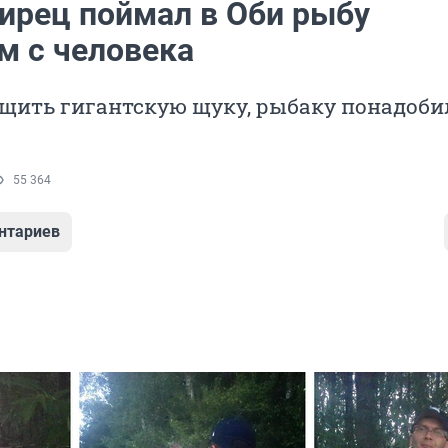
ирец поймал в Оби рыбу
м с человека
щить гигантскую щуку, рыбаку понадоби
55 364
нтариев