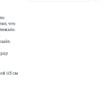
сло
тил, что
 лежало.
л
ошёл.
ирцу
й 115 см