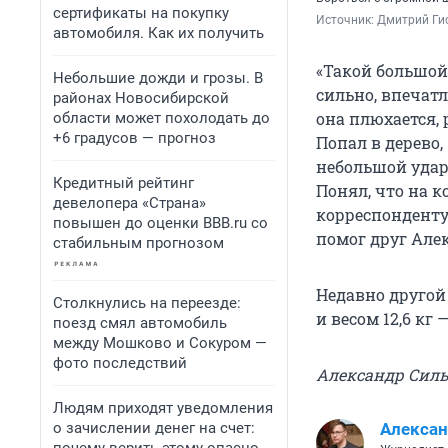
сертификаты на покупку
Источник: 
Дмитрий Ги
автомобиля. Как их получить
«Такой большой,
Небольшие дожди и грозы. В
сильно, впечатл
районах Новосибирской
она плюхается, 
области может похолодать до
+6 градусов — прогноз
Попал в дерево,
небольшой удар,
Кредитный рейтинг
Понял, что на к
девелопера «Страна»
корреспонденту
повышен до оценки BBB.ru со
помог друг Алек
стабильным прогнозом
Недавно другой
Столкнулись на переезде:
и весом 12,6 кг
поезд смял автомобиль
между Мошково и Сокуром —
фото последствий
Александр Сил
Людям приходят уведомления
о зачислении денег на счет:
Алексан