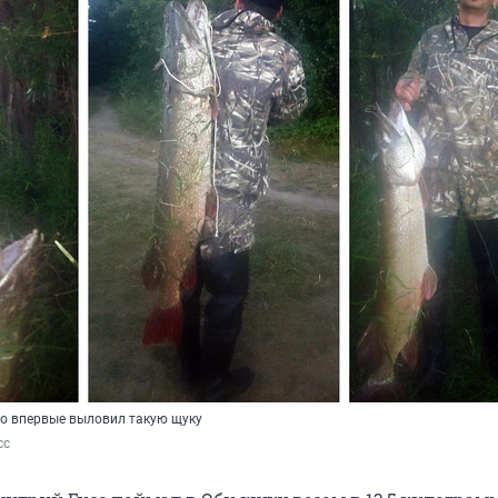
то впервые выловил такую щуку
сс