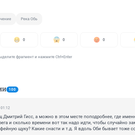
чение
Река Обь
0
0
0
ыделите фрагмент и нажмите Ctrl+Enter
ИИ
100
 01:12
 Дмитрий Гисс, а можно в этом месте поподробнее, где именн
рега и сколько времени вот так надо идти, чтобы случайно зам
ейную щуку? Какие снасти и т.д. Я вдоль Оби бывает тоже со
 вообще щук не вижу, не там хожу по ходу...