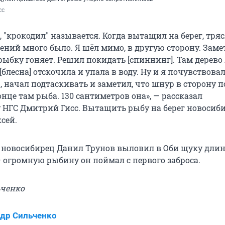
сс
 "крокодил" называется. Когда вытащил на берег, тря
ений много было. Я шёл мимо, в другую сторону. Заме
рыбку гоняет. Решил покидать [спиннинг]. Там дерево
 [блесна] отскочила и упала в воду. Ну и я почувствова
 начал подтаскивать и заметил, что шнур в сторону п
онце там рыба. 130 сантиметров она», — рассказал
 НГС Дмитрий Гисс. Вытащить рыбу на берег новосиб
сей.
 новосибирец Данил Трунов выловил в Оби щуку длино
 — огромную рыбину он поймал с первого заброса.
ьченко
др Сильченко