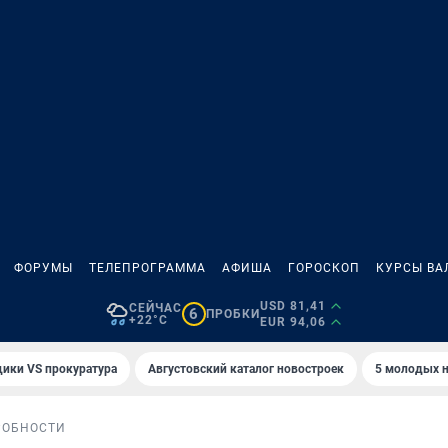
ФОРУМЫ
ТЕЛЕПРОГРАММА
АФИША
ГОРОСКОП
КУРСЫ ВА
USD 81,41
СЕЙЧАС
6
ПРОБКИ
+22°C
EUR 94,06
ики VS прокуратура
Августовский каталог новостроек
5 молодых н
РОБНОСТИ