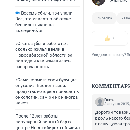
почему верить этому опасно
Журналист
Восемь сбили, три упали.
Рыбалка
Увле
Все, что известно об атаке
беспилотников на
Екатеринбург
0
«Сжать зубы и работать»:
сколько жилья ввели в
Новосибирской области за
Увидели опечатку? В
полгода и как изменилась
распроданность
«Сами кормите свои будущие
КОММЕНТАР
опухоли». Биолог назвал
продукты, которые приводят к
онкологии, сам он их никогда
Гость
не ест
8 августа 2019,
Дорогой товарищ
После 12 лет работы:
вдоль какого бе
популярный винный бар в
плещущуюся троф
центре Новосибирска объявил
спиннингом хожу