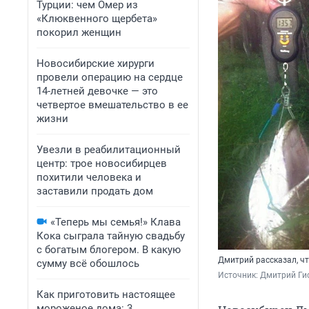
Турции: чем Омер из
«Клюквенного щербета»
покорил женщин
Новосибирские хирурги
провели операцию на сердце
14-летней девочке — это
четвертое вмешательство в ее
жизни
Увезли в реабилитационный
центр: трое новосибирцев
похитили человека и
заставили продать дом
«Теперь мы семья!» Клава
Кока сыграла тайную свадьбу
с богатым блогером. В какую
Дмитрий рассказал, ч
сумму всё обошлось
Источник: 
Дмитрий Ги
Как приготовить настоящее
мороженое дома: 3