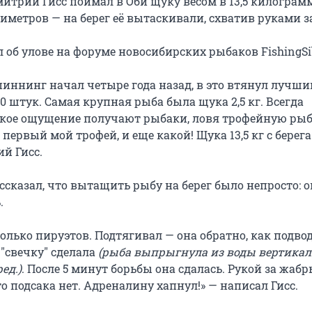
итрий Гисс поймал в Оби щуку весом в 13,5 килограм
иметров — на берег её вытаскивали, схватив руками з
 об улове на форуме новосибирских рыбаков FishingSi
иннинг начал четыре года назад, в это втянул лучший
10 штук. Самая крупная рыба была щука 2,5 кг. Всегда
акое ощущение получают рыбаки, ловя трофейную рыбу
 первый мой трофей, и еще какой! Щука 13,5 кг с берега
й Гисс.
сказал, что вытащить рыбу на берег было непросто: о
.
олько пируэтов. Подтягивал — она обратно, как подво
 "свечку" сделала
(рыба выпрыгнула из воды вертика
ед.)
. После 5 минут борьбы она сдалась. Рукой за жабр
то подсака нет. Адреналину хапнул!» — написал Гисс.