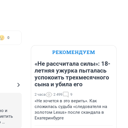
0
РЕКОМЕНДУЕМ
«Не рассчитала силы»: 18-
летняя ужурка пыталась
успокоить трехмесячного
сына и убила его
2 часа
2 499
9
«Не хочется в это верить». Как
сложилась судьба «следователя на
о и 
золотом Lexus» после скандала в
етить 
Екатеринбурге
 