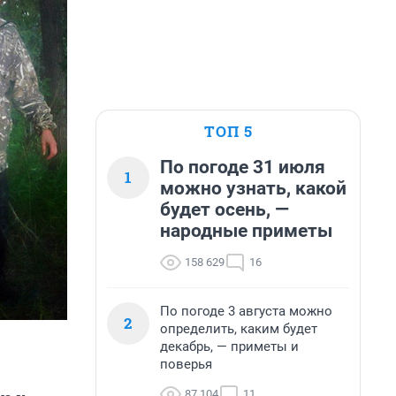
ТОП 5
По погоде 31 июля
1
можно узнать, какой
будет осень, —
народные приметы
158 629
16
По погоде 3 августа можно
2
определить, каким будет
декабрь, — приметы и
поверья
87 104
11