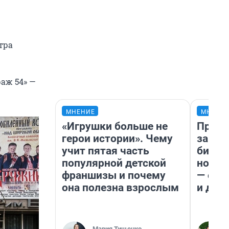
тра
аж 54» —
МНЕНИЕ
МНЕНИ
«Игрушки больше не
Прода
герои истории». Чему
запла
учит пятая часть
бизне
популярной детской
новый
франшизы и почему
— он 
она полезна взрослым
и даж
Мария Тищенко