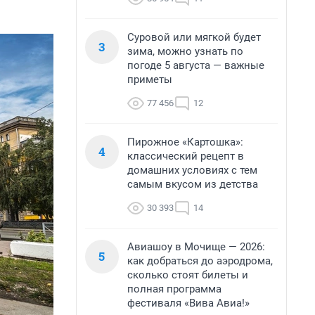
Суровой или мягкой будет
3
зима, можно узнать по
погоде 5 августа — важные
приметы
77 456
12
Пирожное «Картошка»:
4
классический рецепт в
домашних условиях с тем
самым вкусом из детства
30 393
14
Авиашоу в Мочище — 2026:
5
как добраться до аэродрома,
сколько стоят билеты и
полная программа
фестиваля «Вива Авиа!»