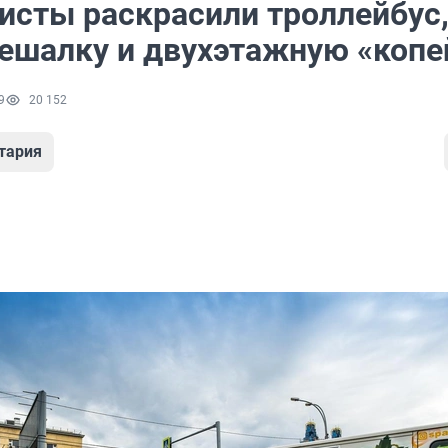
исты раскрасили троллейбус
ешалку и двухэтажную «копе
9
20 152
тария