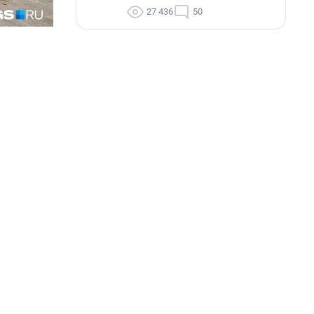
27 436
50