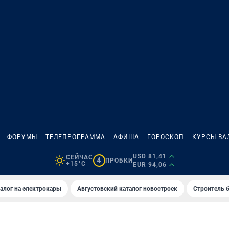
ФОРУМЫ
ТЕЛЕПРОГРАММА
АФИША
ГОРОСКОП
КУРСЫ ВА
USD 81,41
СЕЙЧАС
4
ПРОБКИ
+15°C
EUR 94,06
алог на электрокары
Августовский каталог новостроек
Строитель б