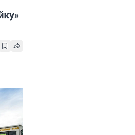
,
йку»