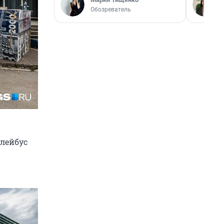
Обозреватель
ллейбус