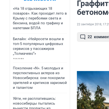
Граффит
«На 18 отдыхающих 18
бетоном
поваров». Как проходит лето в
Крыму с перебоями света и
бензина, водой по графику и
22 сентября 2018, 17:2
налетами БПЛА
22
коммен
Билайн: «Нейросети вошли в
топ-5 популярных цифровых
сервисов у пассажиров
„Толмачево“»
Поколение «N». 5 молодых и
перспективных актеров из
Новосибирска: они покорили
зрителей и критиков харизмой
и талантом
Уйти, не расплатившись:
новосибирцы пытались
вынести продукты из