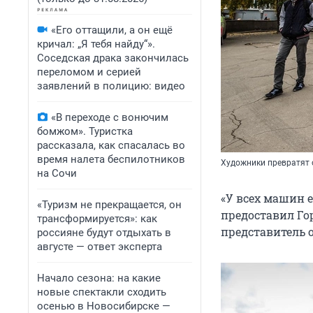
«Его оттащили, а он ещё
кричал: „Я тебя найду“».
Соседская драка закончилась
переломом и серией
заявлений в полицию: видео
«В переходе с вонючим
бомжом». Туристка
рассказала, как спасалась во
время налета беспилотников
Художники превратят
на Сочи
«У всех машин е
«Туризм не прекращается, он
предоставил Го
трансформируется»: как
представитель 
россияне будут отдыхать в
августе — ответ эксперта
Начало сезона: на какие
новые спектакли сходить
осенью в Новосибирске —