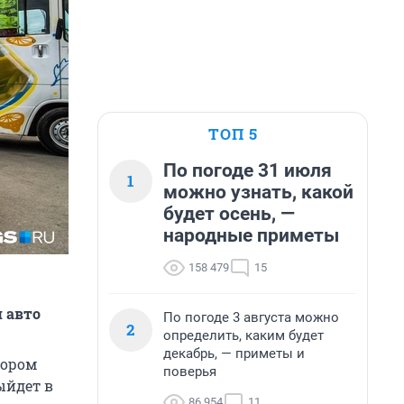
ТОП 5
По погоде 31 июля
1
можно узнать, какой
будет осень, —
народные приметы
158 479
15
 авто
По погоде 3 августа можно
2
определить, каким будет
декабрь, — приметы и
тором
поверья
ыйдет в
86 954
11