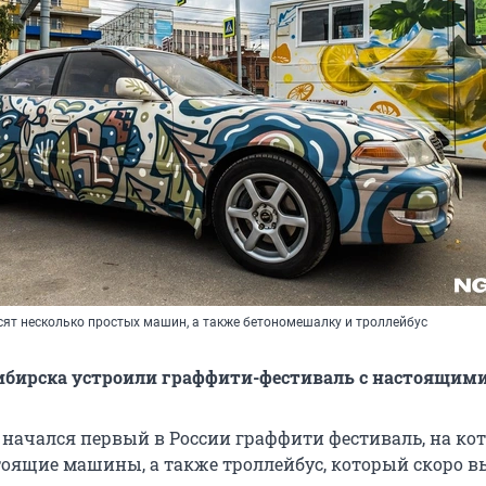
сят несколько простых машин, а также бетономешалку и троллейбус
ибирска устроили граффити-фестиваль с настоящими
 начался первый в России граффити фестиваль, на ко
тоящие машины, а также троллейбус, который скоро в