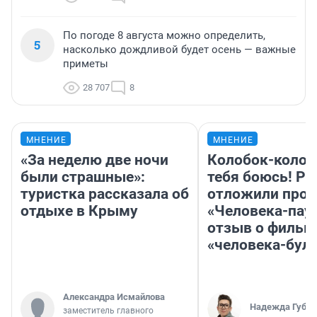
По погоде 8 августа можно определить,
5
насколько дождливой будет осень — важные
приметы
28 707
8
МНЕНИЕ
МНЕНИЕ
«За неделю две ночи
Колобок-колобо
были страшные»:
тебя боюсь! Ра
туристка рассказала об
отложили прок
отдыхе в Крыму
«Человека-пау
отзыв о фильм
«человека-бул
Александра Исмайлова
Надежда Губар
заместитель главного