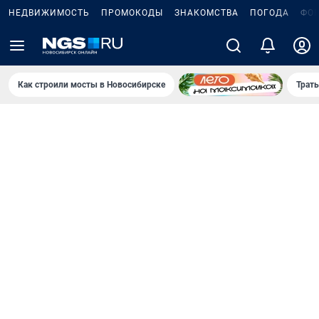
НЕДВИЖИМОСТЬ
ПРОМОКОДЫ
ЗНАКОМСТВА
ПОГОДА
ФО
Как строили мосты в Новосибирске
Траты