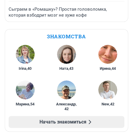
Сыграем в «Ромашку»? Простая головоломка,
которая взбодрит мозг не хуже кофе
ЗНАКОМСТВА
Irina
,
40
Ната
,
43
Ирина
,
44
Марина
,
54
Александр
,
New
,
42
42
Начать знакомиться