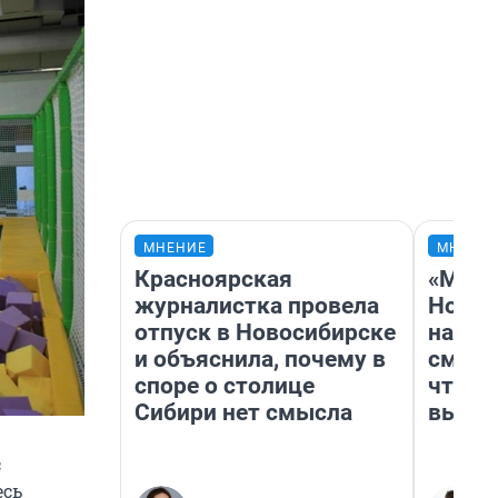
МНЕНИЕ
МНЕНИ
Красноярская
«Мы в
журналистка провела
Нолан
отпуск в Новосибирске
настр
и объяснила, почему в
смотр
споре о столице
чтобы
Сибири нет смысла
выгля
с
есь