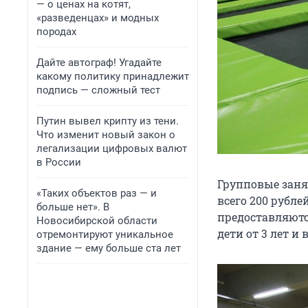
— о ценах на котят,
«разведенцах» и модных
породах
Дайте автограф! Угадайте
какому политику принадлежит
подпись — сложный тест
Путин вывел крипту из тени.
Что изменит новый закон о
легализации цифровых валют
в России
Групповые занят
«Таких объектов раз — и
всего 200 рубле
больше нет». В
предоставляютс
Новосибирской области
дети от 3 лет и 
отремонтируют уникальное
здание — ему больше ста лет