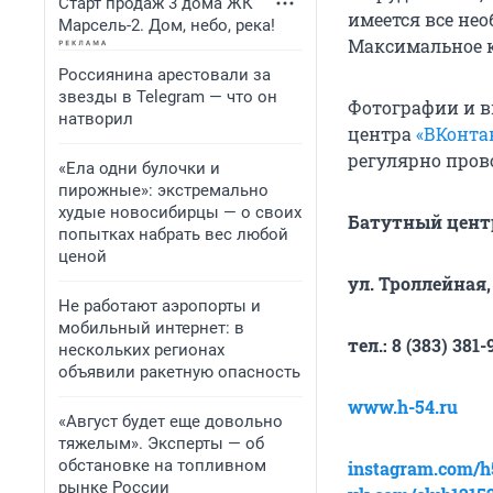
Старт продаж 3 дома ЖК
имеется все не
Марсель-2. Дом, небо, река!
Максимальное ко
Россиянина арестовали за
звезды в Telegram — что он
Фотографии и в
натворил
центра
«ВКонта
регулярно пров
«Ела одни булочки и
пирожные»: экстремально
худые новосибирцы — о своих
попытках набрать вес любой
ценой
ул. Троллейная,
Не работают аэропорты и
мобильный интернет: в
тел.: 8 (383) 381
нескольких регионах
объявили ракетную опасность
www.h-54.ru
«Август будет еще довольно
тяжелым». Эксперты — об
обстановке на топливном
instagram.com/h
рынке России