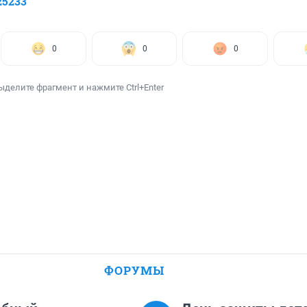
25233
0
0
0
ыделите фрагмент и нажмите Ctrl+Enter
ФОРУМЫ