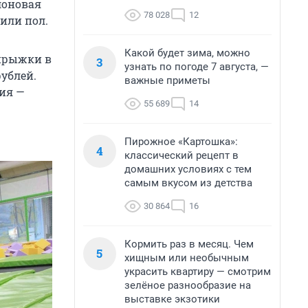
лоновая
78 028
12
 или пол.
Какой будет зима, можно
 прыжки в
3
узнать по погоде 7 августа, —
рублей.
важные приметы
ция —
55 689
14
Пирожное «Картошка»:
4
классический рецепт в
домашних условиях с тем
самым вкусом из детства
30 864
16
Кормить раз в месяц. Чем
5
хищным или необычным
украсить квартиру — смотрим
зелёное разнообразие на
выставке экзотики