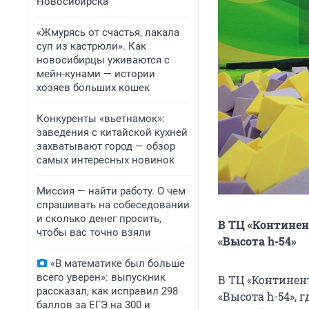
Новосибирска
«Жмурясь от счастья, лакала
суп из кастрюли». Как
новосибирцы уживаются с
мейн-кунами — истории
хозяев больших кошек
Конкуренты «вьетнамок»:
заведения с китайской кухней
захватывают город — обзор
самых интересных новинок
Миссия — найти работу. О чем
спрашивать на собеседовании
и сколько денег просить,
​В ТЦ «Контине
чтобы вас точно взяли
«Высота h-54»
«В математике был больше
всего уверен»: выпускник
В ТЦ «Континен
рассказал, как исправил 298
«Высота h-54», 
баллов за ЕГЭ на 300 и