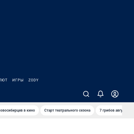
ЛЮТ
ИГРЫ
ZODY
овосибирцев в кино
Старт театрального сезона
7 грибов августа