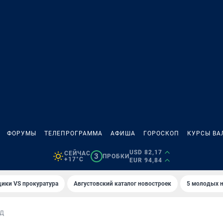
ФОРУМЫ
ТЕЛЕПРОГРАММА
АФИША
ГОРОСКОП
КУРСЫ ВА
USD 82,17
СЕЙЧАС
3
ПРОБКИ
+17°C
EUR 94,84
ики VS прокуратура
Августовский каталог новостроек
5 молодых н
Д