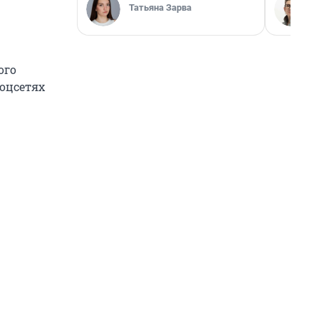
Татьяна Зарва
ого
соцсетях