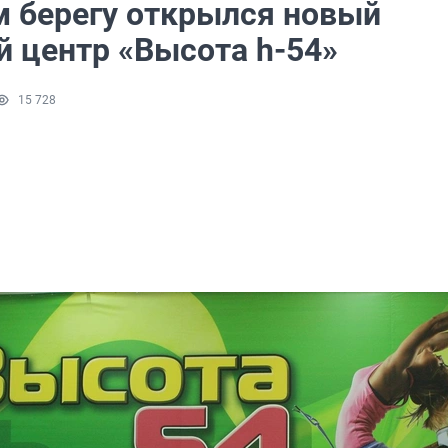
м берегу открылся новый
й центр «Высота h-54»
15 728