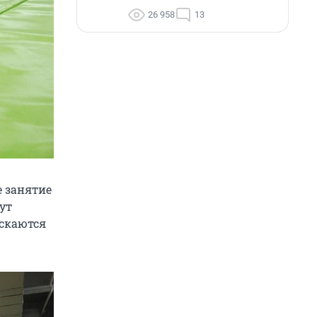
26 958
13
е занятие
нут
ускаются