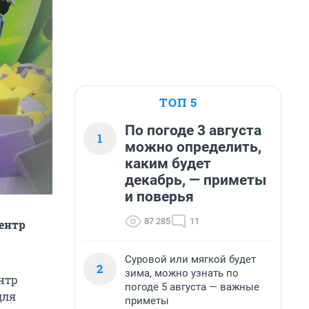
ТОП 5
По погоде 3 августа
1
можно определить,
каким будет
декабрь, — приметы
и поверья
87 285
11
центр
Суровой или мягкой будет
2
зима, можно узнать по
нтр
погоде 5 августа — важные
для
приметы