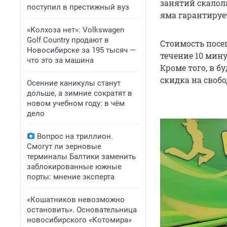
занятий скалол
поступил в престижный вуз
яма гарантирует
«Колхоза нет»: Volkswagen
Golf Сountry продают в
Стоимость посе
Новосибирске за 195 тысяч —
течение 10 мину
что это за машина
Кроме того, в бу
скидка на своб
Осенние каникулы станут
дольше, а зимние сократят в
новом учебном году: в чём
дело
Вопрос на триллион.
Смогут ли зерновые
терминалы Балтики заменить
заблокированные южные
порты: мнение эксперта
«Кошатников невозможно
остановить». Основательница
новосибирского «Котомира»