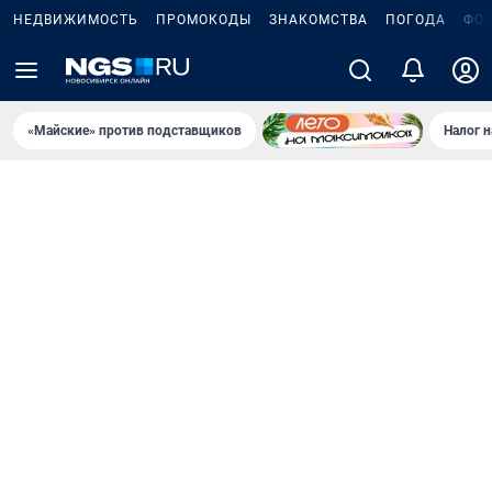
НЕДВИЖИМОСТЬ
ПРОМОКОДЫ
ЗНАКОМСТВА
ПОГОДА
ФО
«Майские» против подставщиков
Налог 