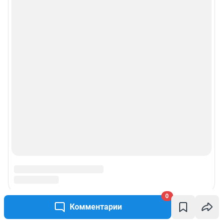
Веб-портал распространяется в виде интернет-сервиса, специальные
действия по установке на стороне пользователя не требуются
Политика использования cookies
Рекомендательные системы
Пользовательское соглашение сервиса «Подписка без баннерной
рекламы»
© ООО «Интернет Технологии»
0
Комментарии