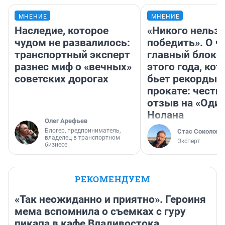
МНЕНИЕ
МНЕНИЕ
Наследие, которое
«Никого нельз
чудом не развалилось:
победить». О ч
транспортный эксперт
главный блокб
разнес миф о «вечных»
этого года, ко
советских дорогах
бьет рекорды 
прокате: честн
отзыв на «Оди
Нолана
Олег Арефьев
Блогер, предприниматель,
Стас Соколов
владелец в транспортном
Эксперт
бизнесе
РЕКОМЕНДУЕМ
«Так неожиданно и приятно». Героиня
мема вспомнила о съемках с гуру
пикапа в кафе Владивостока