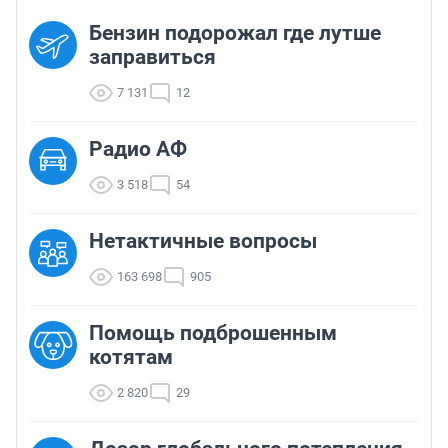
Бензин подорожал где лутше
заправиться
7 131
12
Радио АФ
3 518
54
Нетактичные вопросы
163 698
905
Помощь подброшенным
котятам
2 820
29