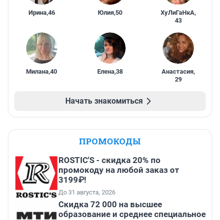
Ирина
,
46
Юлия
,
50
ХуЛиГаНкА
,
43
Милана
,
40
Елена
,
38
Анастасия
,
29
Начать знакомиться
ПРОМОКОДЫ
ROSTIC'S - скидка 20% по
промокоду на любой заказ от
3199₽!
До 31 августа, 2026
Скидка 72 000 на высшее
образование и среднее специальное