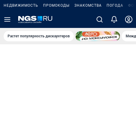
НЕДВИЖИМОСТЬ
ПРОМОКОДЫ
ЗНАКОМСТВА
ПОГОДА
ФО
Растет популярность дискаунтеров
Межд