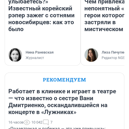
улыбаетесь?»
Чем привлекае
Известный корейский
непонятный «Н
рэпер зажег с сотнями
герои которого
новосибирцев: как это
застряли в
было
мистическом о
Нина Раневская
Лиза Пичугина
Журналист
Редактор NGS.R
РЕКОМЕНДУЕМ
Работает в клинике и играет в театре
— что известно о сестре Вани
Дмитриенко, оскандалившейся на
концерте в «Лужниках»
16 часов
10 042
7
«Позавтракал и побежал — это уже привычка»: