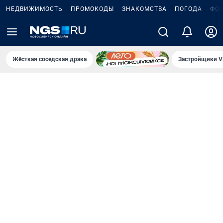
НЕДВИЖИМОСТЬ
ПРОМОКОДЫ
ЗНАКОМСТВА
ПОГОДА
ФО
Жёсткая соседская драка
Застройщики V