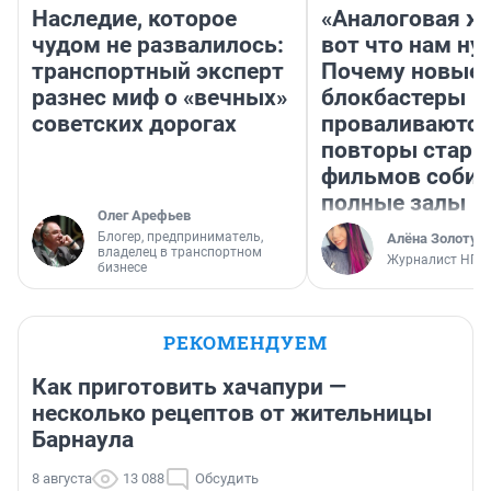
Наследие, которое
«Аналоговая ж
чудом не развалилось:
вот что нам ну
транспортный эксперт
Почему новые
разнес миф о «вечных»
блокбастеры
советских дорогах
проваливаются,
повторы стары
фильмов соби
полные залы
Олег Арефьев
Блогер, предприниматель,
Алёна Золотух
владелец в транспортном
Журналист НГС
бизнесе
РЕКОМЕНДУЕМ
Как приготовить хачапури —
несколько рецептов от жительницы
Барнаула
8 августа
13 088
Обсудить