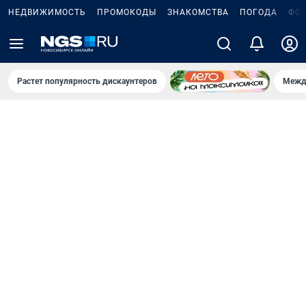
НЕДВИЖИМОСТЬ
ПРОМОКОДЫ
ЗНАКОМСТВА
ПОГОДА
ФО
Растет популярность дискаунтеров
Межд