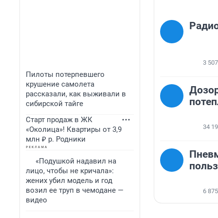
Ради
3 507
Пилоты потерпевшего
крушение самолета
Дозор
рассказали, как выживали в
потеп
сибирской тайге
Старт продаж в ЖК
34 1
«Околица»! Квартиры от 3,9
млн ₽ р. Родники
Пневм
«Подушкой надавил на
польз
лицо, чтобы не кричала»:
жених убил модель и год
возил ее труп в чемодане —
6 875
видео