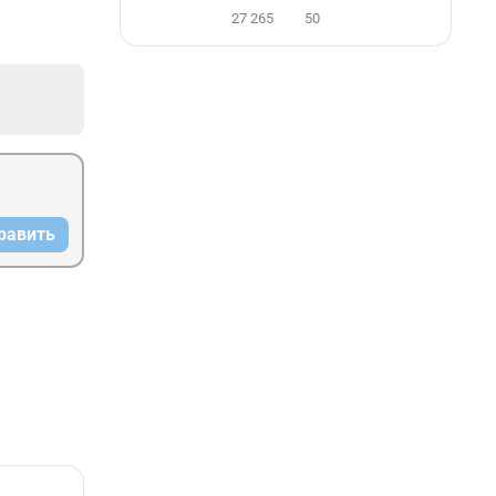
27 265
50
равить