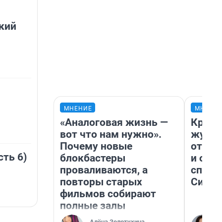
кий
МНЕНИЕ
МНЕНИ
«Аналоговая жизнь —
Красн
вот что нам нужно».
журна
Почему новые
отпус
сть 6)
блокбастеры
и объ
проваливаются, а
споре
повторы старых
Сибир
фильмов собирают
полные залы
Алёна Золотухина