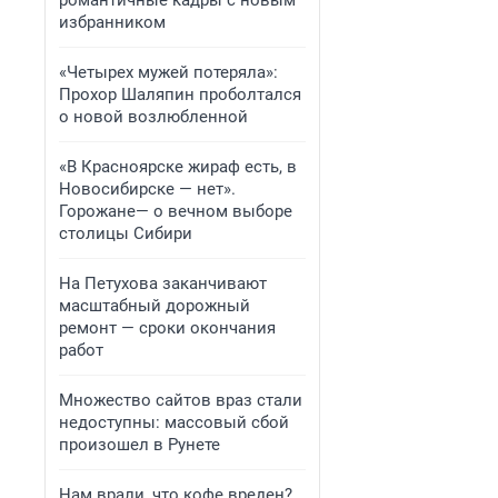
романтичные кадры с новым
избранником
«Четырех мужей потеряла»:
Прохор Шаляпин проболтался
о новой возлюбленной
«В Красноярске жираф есть, в
Новосибирске — нет».
Горожане— о вечном выборе
столицы Сибири
На Петухова заканчивают
масштабный дорожный
ремонт — сроки окончания
работ
Множество сайтов враз стали
недоступны: массовый сбой
произошел в Рунете
Нам врали, что кофе вреден?