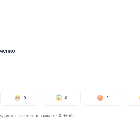
именко
0
0
0
ыделите фрагмент и нажмите Ctrl+Enter