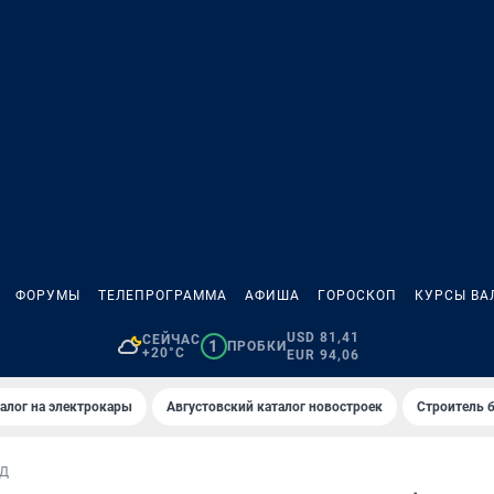
ФОРУМЫ
ТЕЛЕПРОГРАММА
АФИША
ГОРОСКОП
КУРСЫ ВА
USD 81,41
СЕЙЧАС
1
ПРОБКИ
+20°C
EUR 94,06
алог на электрокары
Августовский каталог новостроек
Строитель б
Д