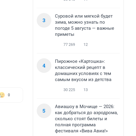
Суровой или мягкой будет
3
зима, можно узнать по
погоде 5 августа — важные
приметы
77 269
12
Пирожное «Картошка»:
4
классический рецепт в
домашних условиях с тем
самым вкусом из детства
30 225
13
0
Авиашоу в Мочище — 2026:
5
как добраться до аэродрома,
сколько стоят билеты и
полная программа
фестиваля «Вива Авиа!»