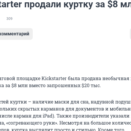
tarter продали куртку за $8 м
309
 комментарий
говой площадке Kickstarter была продана необычная 
а за $8 млн вместо запрошенных $20 тыс.
стей куртки – наличие маски для сна, надувной подуш
ольких скрытых карманов для документов и мобиль
числе карман для iPad). Также производители указали
а, «согревающего руки». Несмотря на большое количе
лов, куртка выглядит просто и стильно. Кроме того,