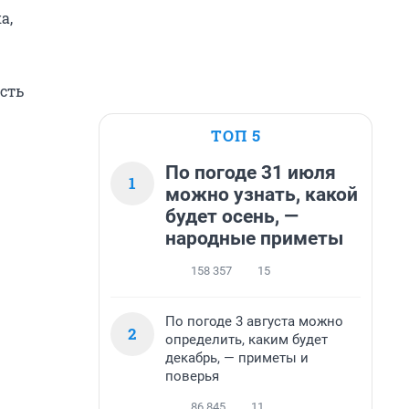
а,
сть
ТОП 5
По погоде 31 июля
1
можно узнать, какой
будет осень, —
народные приметы
158 357
15
По погоде 3 августа можно
2
определить, каким будет
декабрь, — приметы и
поверья
86 845
11