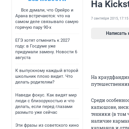
На Kicks
Все думали, что Орейро и
Арана встречаются: что на
7 сентября 2015, 17:15
самом деле связывало самую
горячую пару 90-х
Написать
ЕГЭ хотят отменить к 2027
году: в Госдуме уже
придумали замену. Новости 6
августа
К выпускному каждый второй
школьник плохо видит. Что
На краудфандин
делать родителям?
путешественник
Наведи фокус. Как видят мир
Среди особенно
люди с близорукостью и что
делать, если перед глазами
капюшоне, неск
размыто уже сейчас
техники (в том 
наличие карман
Эти фразы из советского кино
карманов и отде