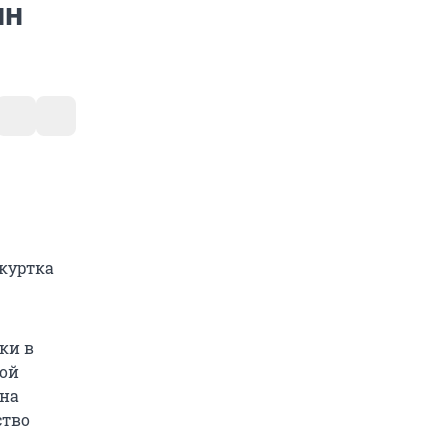
лн
куртка
ки в
ной
 на
ство