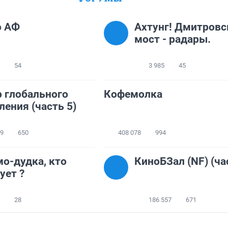
о АФ
Ахтунг! Дмитровс
мост - радары.
54
3 985
45
 глобального
Кофемолка
ления (часть 5)
99
650
408 078
994
о-дудка, кто
КиноБЗал (NF) (ча
ует ?
28
186 557
671