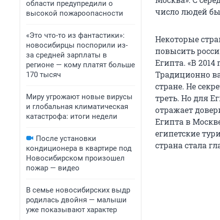
области предупредили о
число людей был
высокой пожароопасности
«Это что-то из фантастики»:
Некоторые стра
новосибирцы поспорили из-
повысить росси
за средней зарплаты в
Египта. «В 2014
регионе — кому платят больше
Традиционно ва
170 тысяч
стране. Не секр
Миру угрожают новые вирусы
треть. Но для Е
и глобальная климатическая
отражает довери
катастрофа: итоги недели
Египта в Москве
египетские тур
После установки
страна стала г
кондиционера в квартире под
Новосибирском произошел
пожар — видео
В семье новосибирских выдр
родилась двойня — малыши
уже показывают характер