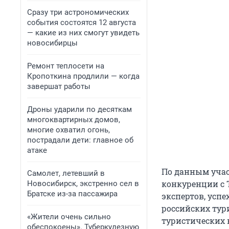
Сразу три астрономических
события состоятся 12 августа
— какие из них смогут увидеть
новосибирцы
Ремонт теплосети на
Кропоткина продлили — когда
завершат работы
Дроны ударили по десяткам
многоквартирных домов,
многие охватил огонь,
пострадали дети: главное об
атаке
По данным учас
Самолет, летевший в
конкуренции с Т
Новосибирск, экстренно сел в
Братске из-за пассажира
экспертов, успе
российских тури
«Жители очень сильно
туристических 
обеспокоены». Туберкулезную