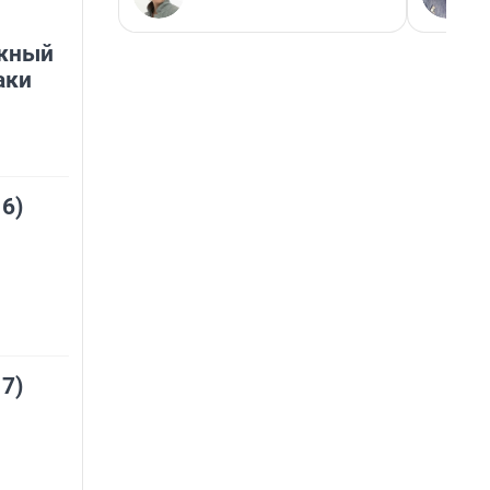
джный
аки
 6)
 7)