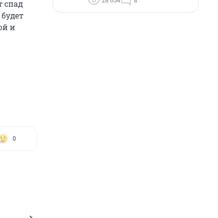
28 654
8
т спад
 будет
ой и
0