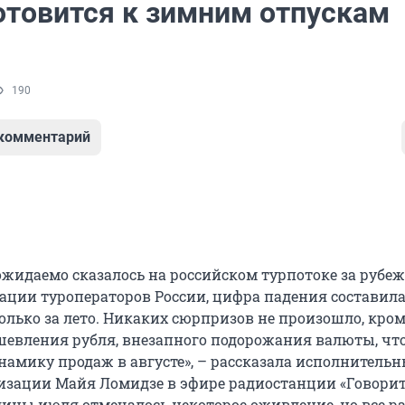
готовится к зимним отпускам
190
 комментарий
ожидаемо сказалось на российском турпотоке за рубеж
ции туроператоров России, цифра падения составила
олько за лето. Никаких сюрпризов не произошло, кро
шевления рубля, внезапного подорожания валюты, чт
намику продаж в августе», – рассказала исполнитель
изации Майя Ломидзе в эфире радиостанции «Говори
едины июля отмечалось некоторое оживление, но все р