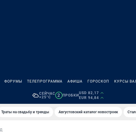
ФОРУМЫ
ТЕЛЕПРОГРАММА
АФИША
ГОРОСКОП
КУРСЫ ВА
USD 82,17
СЕЙЧАС
2
ПРОБКИ
+25°C
EUR 94,84
Траты на свадьбу и тренды
Августовский каталог новостроек
Стал
Д