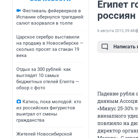
Египет 
Фестиваль фейерверков в
россиян
Испании обернулся трагедией:
салют взорвался в толпе
6 августа 2015, 09:48
Царское серебро выставили
на продажу в Новосибирске —
Написать
сколько просят за стакан 19
века
Отдых за 300 рублей: как
выглядят 10 самых
бюджетных отелей Египта —
обзор с фото
Падение рубля 
данным Ассоциа
Катись, пока молодой: кто
из российских фигуристов
«Минус 25-30% т
выиграл от смены
внезапного уде
гражданства
повлияло на ди
директор орган
Жителей Новосибирской
Москва». С сер