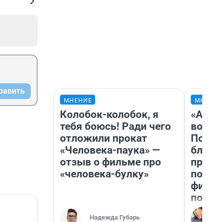
равить
МНЕНИЕ
МНЕНИ
Колобок-колобок, я
«Анал
тебя боюсь! Ради чего
вот ч
отложили прокат
Почем
«Человека-паука» —
блокб
отзыв о фильме про
прова
«человека-булку»
повто
фильм
полны
Надежда Губарь