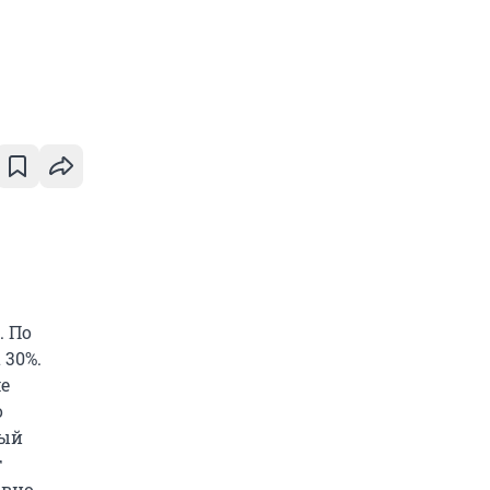
. По
 30%.
ме
о
ный
т
авно