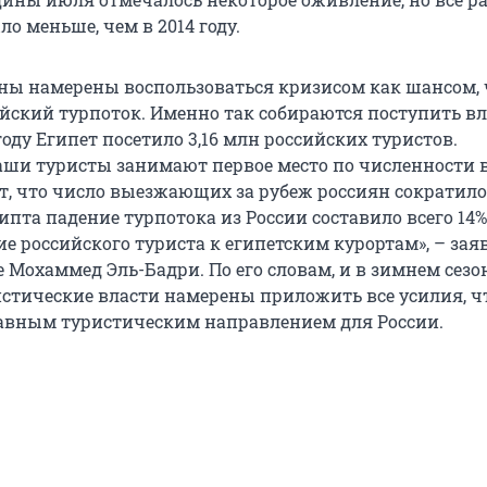
о меньше, чем в 2014 году.
ны намерены воспользоваться кризисом как шансом,
йский турпоток. Именно так собираются поступить в
 году Египет посетило 3,16 млн российских туристов.
ши туристы занимают первое место по численности 
ет, что число выезжающих за рубеж россиян сократило
гипта падение турпотока из России составило всего 14%
е российского туриста к египетским курортам», – зая
 Мохаммед Эль-Бадри. По его словам, и в зимнем сезо
истические власти намерены приложить все усилия, 
лавным туристическим направлением для России.