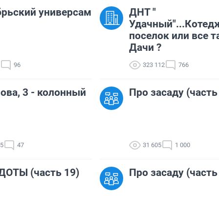
рьский универсам
ДНТ "
Удачный"...Коте
поселок или все т
Дачи ?
96
323 112
766
ова, 3 - колонный
Про засаду (часть
05
47
31 605
1 000
ОТЫ (часть 19)
Про засаду (часть