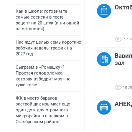
Октяб
Как в школе: готовим те
самые сосиски в тесте —
рецепт на 20 штук (и ни одной
не останется)
7 715
Нас ждут целых семь коротких
рабочих недель: график на
2027 год
Вавил
зал
Сыграем в «Ромашку»?
Простая головоломка,
которая взбодрит мозг не
хуже кофе
10 7
ЖК вместо бараков:
АНЕКД
застройщик изымает еще
один дом для огромного
микрорайона с парком в
Октябрьском районе