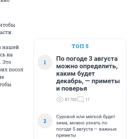
 чтобы
ласти
ТОП 5
в нашей
сь на
По погоде 3 августа
1
. Это
можно определить,
вил посол
каким будет
не
декабрь, — приметы
чтобы
и поверья
87 702
11
Суровой или мягкой будет
2
зима, можно узнать по
погоде 5 августа — важные
приметы