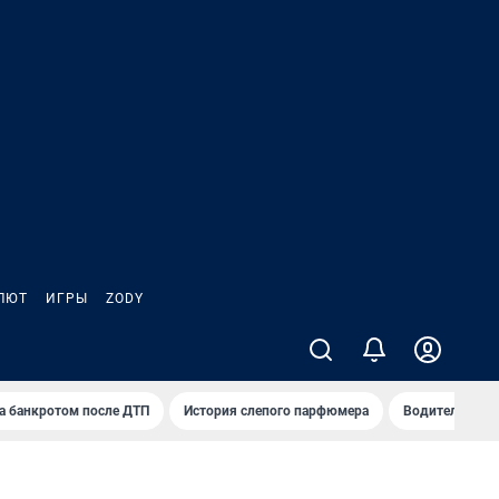
ЛЮТ
ИГРЫ
ZODY
а банкротом после ДТП
История слепого парфюмера
Водители пер