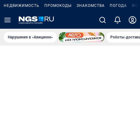
НЕДВИЖИМОСТЬ
ПРОМОКОДЫ
ЗНАКОМСТВА
ПОГОДА
ФО
Нарушения в «Авиценне»
Роботы-доставщ