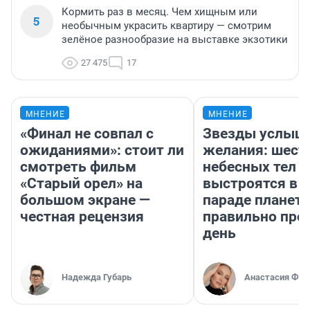
Кормить раз в месяц. Чем хищным или
5
необычным украсить квартиру — смотрим
зелёное разнообразие на выставке экзотики
27 475
17
МНЕНИЕ
МНЕНИЕ
«Финал не совпал с
Звезды услыш
ожиданиями»: стоит ли
желания: шест
смотреть фильм
небесных тел
«Старый орел» на
выстроятся в 
большом экране —
параде планет 
честная рецензия
правильно про
день
Надежда Губарь
Анастасия Фил