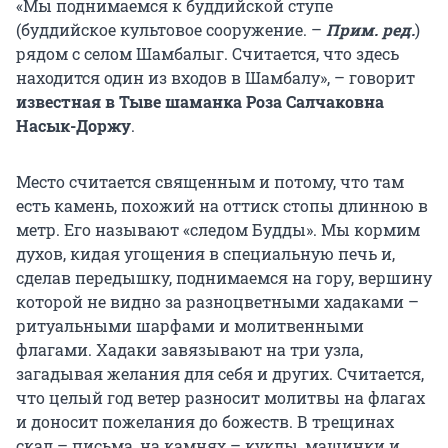
«Мы поднимаемся к буддийской ступе
(буддийское культовое сооружение. –
Прим. ред.
)
рядом с селом Шамбалыг. Считается, что здесь
находится один из входов в Шамбалу», – говорит
известная в Тыве шаманка Роза Салчаковна
Насык-Доржу
.
Место считается священным и потому, что там
есть камень, похожий на оттиск стопы длинною в
метр. Его называют «следом Будды». Мы кормим
духов, кидая угощения в специальную печь и,
сделав передышку, поднимаемся на гору, вершину
которой не видно за разноцветными хадаками –
ритуальными шарфами и молитвенными
флагами. Хадаки завязывают на три узла,
загадывая желания для себя и других. Считается,
что целый год ветер разносит молитвы на флагах
и доносит пожелания до божеств. В трещинах
скал – письма, на камнях – куклы, машинки и