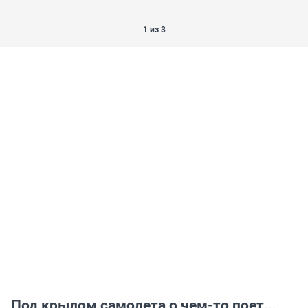
1 из 3
Под крылом самолета о чем-то поет...