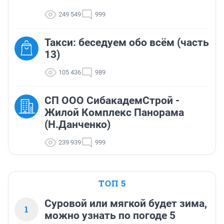
249 549
999
Такси: беседуем обо всём (часть
13)
105 436
989
СП ООО СибакадемСтрой -
Жилой Комплекс Панорама
(Н.Данченко)
239 939
999
ТОП 5
Суровой или мягкой будет зима,
1
можно узнать по погоде 5