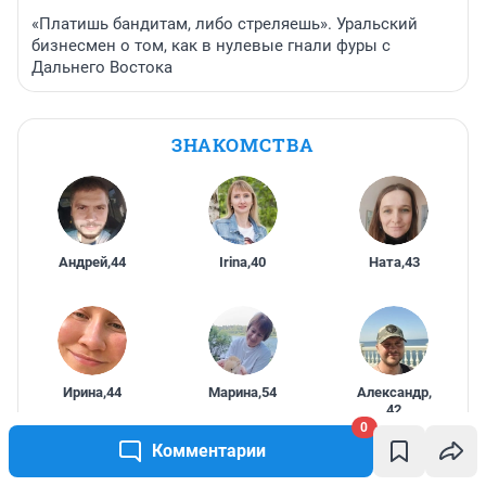
«Платишь бандитам, либо стреляешь». Уральский
бизнесмен о том, как в нулевые гнали фуры с
Дальнего Востока
ЗНАКОМСТВА
Андрей
,
44
Irina
,
40
Ната
,
43
Ирина
,
44
Марина
,
54
Александр
,
42
0
Комментарии
Начать знакомиться