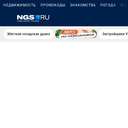
НЕДВИЖИМОСТЬ
ПРОМОКОДЫ
ЗНАКОМСТВА
ПОГОДА
ФО
Жёсткая соседская драка
Застройщики V