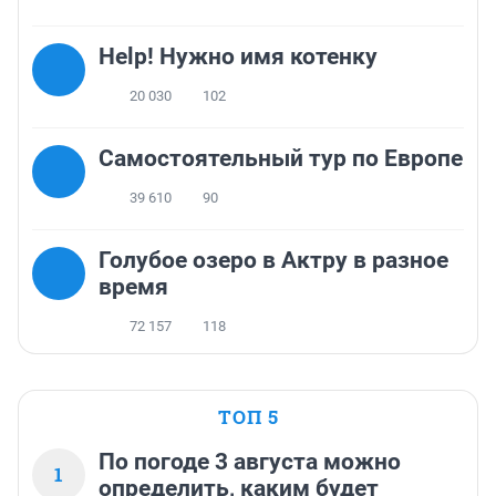
Help! Нужно имя котенку
20 030
102
Самостоятельный тур по Европе
39 610
90
Голубое озеро в Актру в разное
время
72 157
118
ТОП 5
По погоде 3 августа можно
1
определить, каким будет