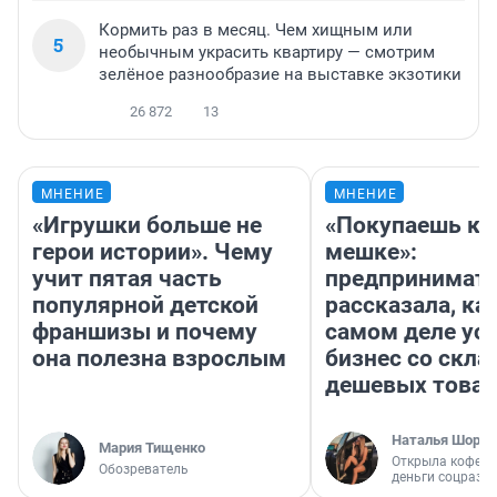
Кормить раз в месяц. Чем хищным или
5
необычным украсить квартиру — смотрим
зелёное разнообразие на выставке экзотики
26 872
13
МНЕНИЕ
МНЕНИЕ
«Игрушки больше не
«Покупаешь ко
герои истории». Чему
мешке»:
учит пятая часть
предпринимат
популярной детской
рассказала, как
франшизы и почему
самом деле ус
она полезна взрослым
бизнес со скл
дешевых това
Наталья Шорох
Мария Тищенко
Открыла кофейн
Обозреватель
деньги соцразв