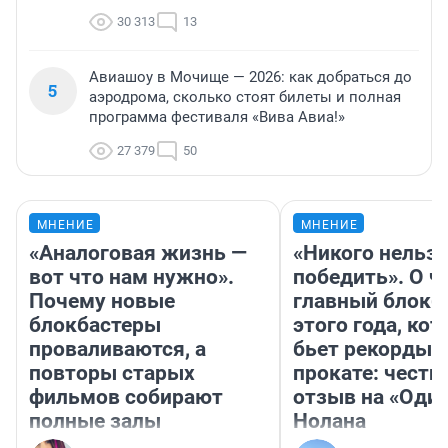
30 313
13
Авиашоу в Мочище — 2026: как добраться до
5
аэродрома, сколько стоят билеты и полная
программа фестиваля «Вива Авиа!»
27 379
50
МНЕНИЕ
МНЕНИЕ
«Аналоговая жизнь —
«Никого нельз
вот что нам нужно».
победить». О ч
Почему новые
главный блокб
блокбастеры
этого года, ко
проваливаются, а
бьет рекорды 
повторы старых
прокате: честн
фильмов собирают
отзыв на «Оди
полные залы
Нолана