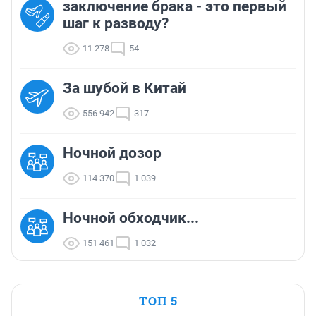
заключение брака - это первый
шаг к разводу?
11 278
54
За шубой в Китай
556 942
317
Ночной дозор
114 370
1 039
Ночной обходчик...
151 461
1 032
ТОП 5