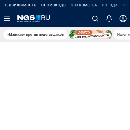
НЕДВИЖИМОСТЬ
ПРОМОКОДЫ
ЗНАКОМСТВА
ПОГОДА
ФО
«Майские» против подставщиков
Налог 