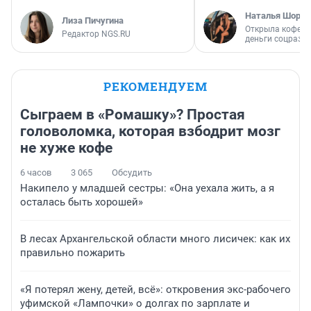
Наталья Шорох
Лиза Пичугина
Открыла кофейн
Редактор NGS.RU
деньги соцразв
РЕКОМЕНДУЕМ
Сыграем в «Ромашку»? Простая
головоломка, которая взбодрит мозг
не хуже кофе
6 часов
3 065
Обсудить
Накипело у младшей сестры: «Она уехала жить, а я
осталась быть хорошей»
В лесах Архангельской области много лисичек: как их
правильно пожарить
«Я потерял жену, детей, всё»: откровения экс-рабочего
уфимской «Лампочки» о долгах по зарплате и