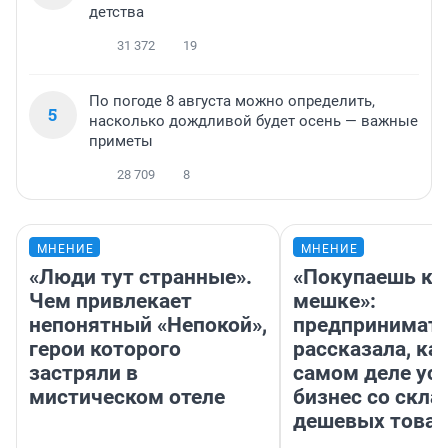
детства
31 372
19
По погоде 8 августа можно определить,
5
насколько дождливой будет осень — важные
приметы
28 709
8
МНЕНИЕ
МНЕНИЕ
«Люди тут странные».
«Покупаешь ко
Чем привлекает
мешке»:
непонятный «Непокой»,
предпринимат
герои которого
рассказала, как
застряли в
самом деле ус
мистическом отеле
бизнес со скл
дешевых това