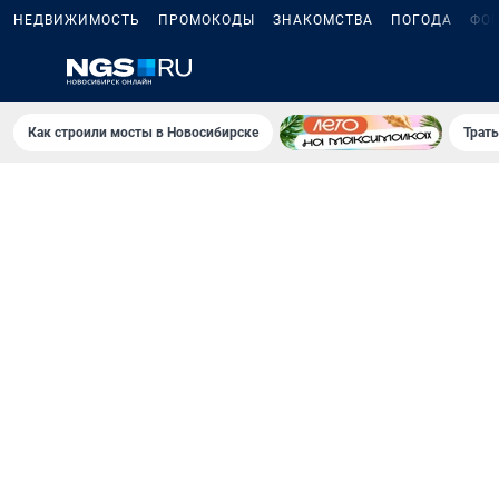
НЕДВИЖИМОСТЬ
ПРОМОКОДЫ
ЗНАКОМСТВА
ПОГОДА
ФО
Как строили мосты в Новосибирске
Траты