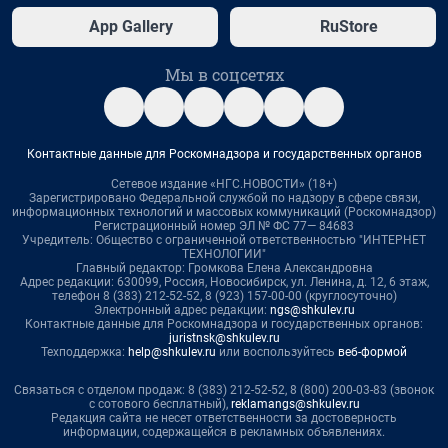
App Gallery
RuStore
Мы в соцсетях
Контактные данные для Роскомнадзора и государственных органов
Сетевое издание «НГС.НОВОСТИ» (18+)
Зарегистрировано Федеральной службой по надзору в сфере связи,
информационных технологий и массовых коммуникаций (Роскомнадзор)
Регистрационный номер ЭЛ № ФС 77— 84683
Учредитель: Общество с ограниченной ответственностью "ИНТЕРНЕТ
ТЕХНОЛОГИИ"
Главный редактор: Громкова Елена Александровна
Адрес редакции: 630099, Россия, Новосибирск, ул. Ленина, д. 12, 6 этаж,
телефон 8 (383) 212-52-52, 8 (923) 157-00-00 (круглосуточно)
Электронный адрес редакции:
ngs@shkulev.ru
Контактные данные для Роскомнадзора и государственных органов:
juristnsk@shkulev.ru
Техподдержка:
help@shkulev.ru
или воспользуйтесь
веб-формой
Связаться с отделом продаж: 8 (383) 212-52-52, 8 (800) 200-03-83 (звонок
с сотового бесплатный),
reklamangs@shkulev.ru
Редакция сайта не несет ответственности за достоверность
информации, содержащейся в рекламных объявлениях.