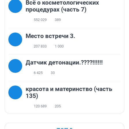
Всё о косметологических
процедурах (часть 7)
552 029
389
Место встречи 3.
207 833
1 000
Датчик детонации.????!!!!!!
6 425
33
красота и материнство (часть
135)
120 689
205