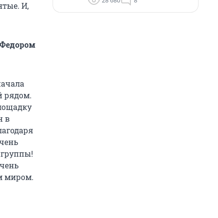
28 680
8
тые. И,
с Федором
начала
й рядом.
площадку
н в
лагодаря
очень
 группы!
очень
м миром.