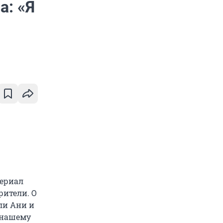
а: «Я
сериал
рители. О
ли Ани и
ю нашему