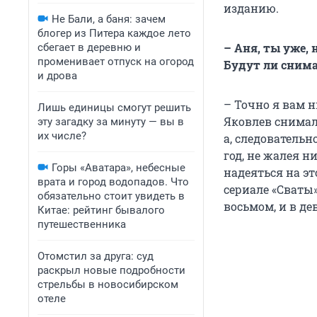
изданию.
Не Бали, а баня: зачем
блогер из Питера каждое лето
– Аня, ты уже,
сбегает в деревню и
променивает отпуск на огород
Будут ли сним
и дрова
– Точно я вам н
Лишь единицы смогут решить
Яковлев снимал
эту загадку за минуту — вы в
их числе?
а, следователь
год, не жалея н
Горы «Аватара», небесные
надеяться на это
врата и город водопадов. Что
сериале «Сваты»
обязательно стоит увидеть в
восьмом, и в де
Китае: рейтинг бывалого
путешественника
Отомстил за друга: суд
раскрыл новые подробности
стрельбы в новосибирском
отеле