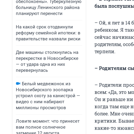
обеспокоены». Туберкулезную
была послушны
больницу Ленинского района
планируют перенести
– Ой, я лет в 1
На какой срок отодвинули
ребенком. Я так
реформу семейной ипотеки: в
сейчас начинаю
правительстве назвали риски
родителям, особ
терпели.
Две машины столкнулись на
перекрестке в Новосибирске
— от удара одна из них
– Родителям сы
перевернулась
Белый медвежонок из
– Родители прос
Новосибирского зоопарка
всем: «Да, это 
устроил охоту за канистрой —
Он и раньше ни
видео с ним набирают
когда там еще 
миллионы просмотров
более. Мне оче
критики. Бывает
Ловите момент: что принесет
вам полное солнечное
какие-то нюанс
затмение 12 августа