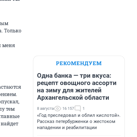
щным
а. Только
и меня
РЕКОМЕНДУЕМ
Одна банка — три вкуса:
рецепт овощного ассорти
вастаются
на зиму для жителей
пением.
Архангельской области
опускал,
пу тем
8 августа
16 157
1
«Год преследовал и облил кислотой».
 главные
Рассказ петербурженки о жестоком
 найдет
нападении и реабилитации