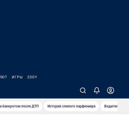
ЛЮТ
ИГРЫ
ZODY
а банкротом после ДТП
История слепого парфюмера
Водители пер