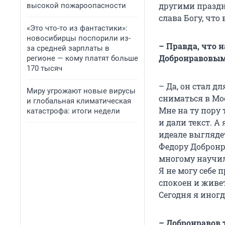
другими праздни
высокой пожароопасности
слава Богу, что 
«Это что-то из фантастики»:
новосибирцы поспорили из-
– Правда, что 
за средней зарплаты в
Добронравовы
регионе — кому платят больше
170 тысяч
– Да, он стал д
Миру угрожают новые вирусы
сниматься в Мос
и глобальная климатическая
Мне на ту пору
катастрофа: итоги недели
и дали текст. А
идеале выгляде
Федору Добронр
многому научил
Я не могу себе 
спокоен и живе
Сегодня я иногд
– Добронравов 