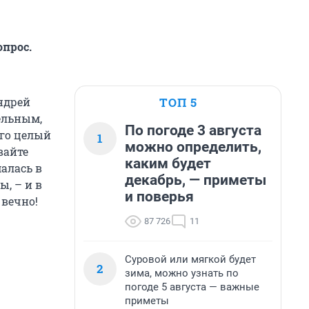
опрос.
ТОП 5
Андрей
ельным,
По погоде 3 августа
его целый
1
можно определить,
вайте
каким будет
алась в
декабрь, — приметы
ы, – и в
и поверья
 вечно!
87 726
11
Суровой или мягкой будет
2
зима, можно узнать по
погоде 5 августа — важные
приметы