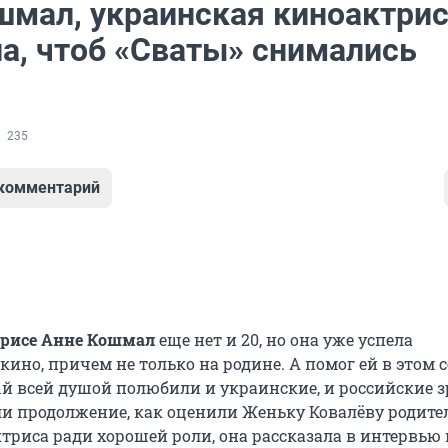
шмал, украинская киноактрис
ла, чтоб «Сваты» снимались
235
 комментарий
трисе Анне Кошмал
еще нет и 20, но она уже успела
кино, причем не только на родине. А помог ей в этом 
ый всей душой полюбили и украинские, и российские з
 ли продолжение, как оценили Женьку Ковалёву родите
ктриса ради хорошей роли, она рассказала в интервь