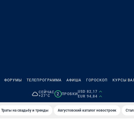
ФОРУМЫ
ТЕЛЕПРОГРАММА
АФИША
ГОРОСКОП
КУРСЫ ВА
USD 82,17
СЕЙЧАС
2
ПРОБКИ
+27°C
EUR 94,84
Траты на свадьбу и тренды
Августовский каталог новостроек
Стал