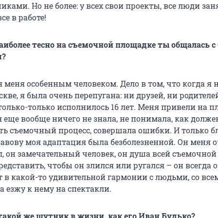
ками. Но не более: у всех свои проекты, все люди заня
все в работе!
наиболее тесно на съемочной площадке ты общалась 
м?
ля меня особенным человеком. Дело в том, что когда я 
кве, я была очень перепугана: ни друзей, ни родителе
 только-только исполнилось 16 лет. Меня привели на 
 я еще вообще ничего не знала, не понимала, как долже
ть съемочный процесс, совершала ошибки. И только б
авову моя адаптация была безболезненной. Он меня 
, он замечательный человек, он душа всей съемочной
представить, чтобы он злился или ругался – он всегда 
т в какой-то удивительной гармонии с людьми, со все
а езжу к нему на спектакли.
такой же шутник в жизни, как его Иван Будько?