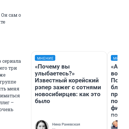
 Он сам о
йте
МНЕНИЕ
МНЕНИ
р сериала
«Почему вы
«Анал
его три
улыбаетесь?»
вот ч
уже
Известный корейский
Почем
 группе
рэпер зажег с сотнями
блокб
ить меня
новосибирцев: как это
прова
ниматься
было
повто
ллег –
фильм
 очень
полны
Нина Раневская