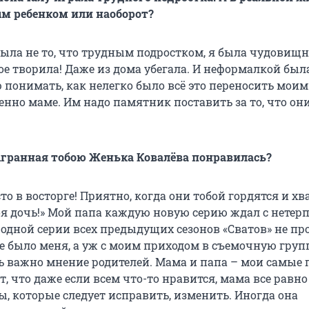
м ребенком или наоборот?
4 была не то, что трудным подростком, я была чудови
ое творила! Даже из дома убегала. И неформалкой был
 понимать, как нелегко было всё это переносить моим
енно маме. Им надо памятник поставить за то, что он
гранная тобою Женька Ковалёва понравилась?
то в восторге! Приятно, когда они тобой гордятся и х
моя дочь!» Мой папа каждую новую серию ждал с нетер
 одной серии всех предыдущих сезонов «Сватов» не пр
не было меня, а уж с моим приходом в съемочную груп
нь важно мнение родителей. Мама и папа – мои самые
, что даже если всем что-то нравится, мама все равно
ы, которые следует исправить, изменить. Иногда она