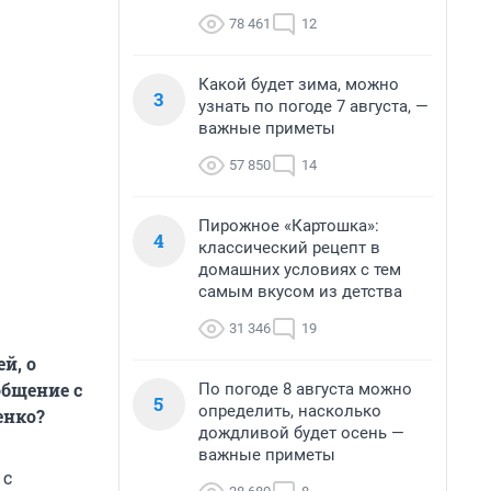
78 461
12
Какой будет зима, можно
3
узнать по погоде 7 августа, —
важные приметы
57 850
14
Пирожное «Картошка»:
4
классический рецепт в
домашних условиях с тем
самым вкусом из детства
31 346
19
й, о
общение с
По погоде 8 августа можно
5
определить, насколько
енко?
дождливой будет осень —
важные приметы
 с