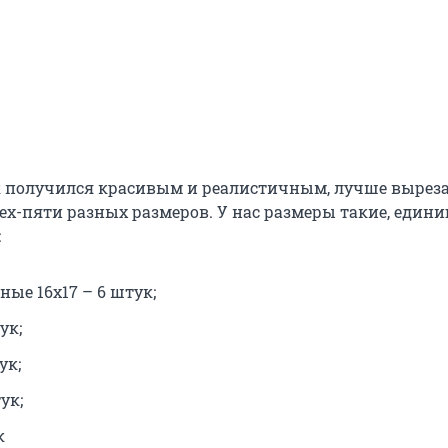
 получился красивым и реалистичным, лучше вырез
ех-пяти разных размеров. У нас размеры такие, едини
:
ые 16х17 – 6 штук;
ук;
ук;
ук;
к