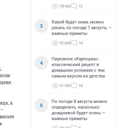
78 453
12
Какой будет зима, можно
3
узнать по погоде 7 августа, —
важные приметы
57 838
14
Пирожное «Картошка»:
4
классический рецепт в
,
домашних условиях с тем
если
самым вкусом из детства
цене.
31 332
18
По погоде 8 августа можно
ца, а
5
определить, насколько
 –
дождливой будет осень —
весьте
важные приметы
ь