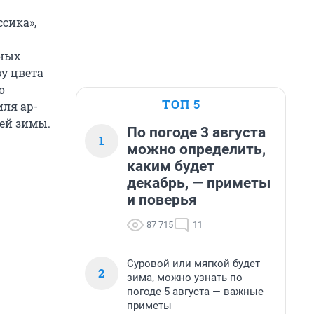
сика»,
жных
ву цвета
о
ТОП 5
иля ар-
щей зимы.
По погоде 3 августа
1
можно определить,
каким будет
декабрь, — приметы
и поверья
87 715
11
Суровой или мягкой будет
2
зима, можно узнать по
погоде 5 августа — важные
приметы