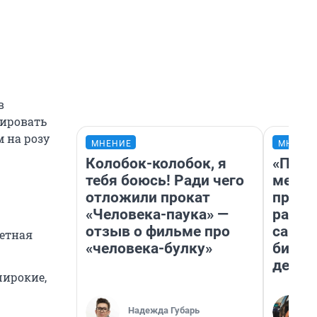
в
ьировать
м на розу
МНЕНИЕ
МНЕНИ
Колобок-колобок, я
«Поку
тебя боюсь! Ради чего
мешке
отложили прокат
предп
«Человека-паука» —
расска
отзыв о фильме про
самом
ветная
«человека-булку»
бизне
дешев
широкие,
Надежда Губарь