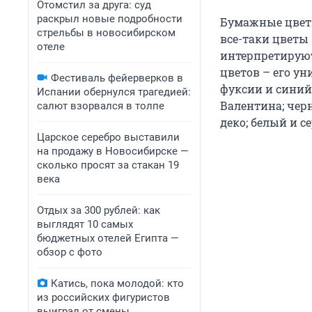
Отомстил за друга: суд
раскрыл новые подробности
Бумажные цветы
стрельбы в новосибирском
все-таки цветы 
отеле
интерпретируют
цветов – его ун
Фестиваль фейерверков в
фуксии и синий 
Испании обернулся трагедией:
Валентина; черн
салют взорвался в толпе
деко; белый и 
Царское серебро выставили
на продажу в Новосибирске —
сколько просят за стакан 19
века
Отдых за 300 рублей: как
выглядят 10 самых
бюджетных отелей Египта —
обзор с фото
Катись, пока молодой: кто
из российских фигуристов
выиграл от смены