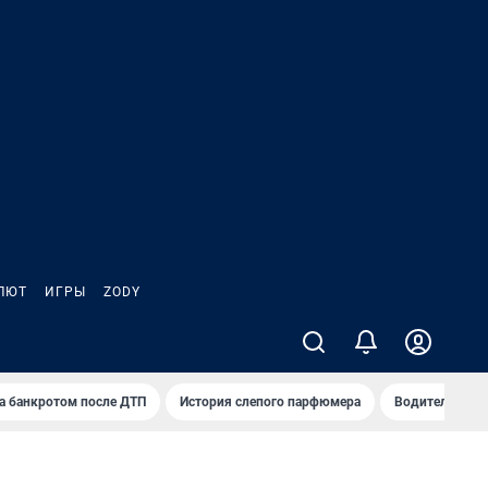
ЛЮТ
ИГРЫ
ZODY
а банкротом после ДТП
История слепого парфюмера
Водители пер