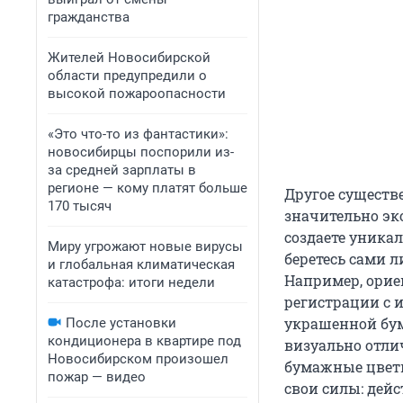
гражданства
Жителей Новосибирской
области предупредили о
высокой пожароопасности
«Это что-то из фантастики»:
новосибирцы поспорили из-
за средней зарплаты в
регионе — кому платят больше
Другое существ
170 тысяч
значительно эк
создаете уника
Миру угрожают новые вирусы
беретесь сами л
и глобальная климатическая
Например, орие
катастрофа: итоги недели
регистрации с и
украшенной бум
После установки
кондиционера в квартире под
визуально отлич
Новосибирском произошел
бумажные цветы 
пожар — видео
свои силы: дей