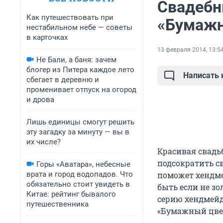
Свадебн
Как путешествовать при
«Бумажн
нестабильном небе — советы
в карточках
13 февраля 2014, 13:5
Не Бали, а баня: зачем
блогер из Питера каждое лето
Написать
сбегает в деревню и
променивает отпуск на огород
и дрова
Лишь единицы смогут решить
эту загадку за минуту — вы в
их числе?
Красивая свадь
подсократить с
Горы «Аватара», небесные
врата и город водопадов. Что
поможет хендме
обязательно стоит увидеть в
быть если не з
Китае: рейтинг бывалого
серию хендмейд
путешественника
«Бумажный цве