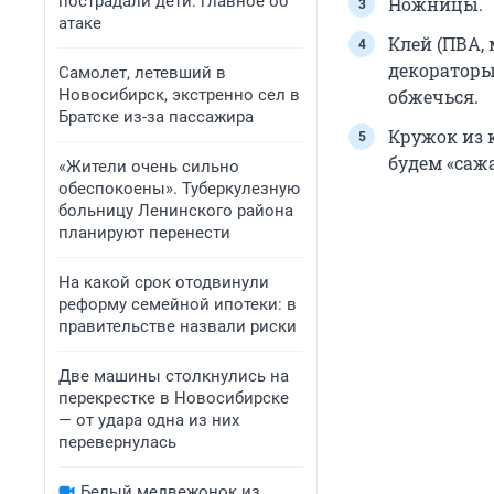
пострадали дети: главное об
Ножницы.
атаке
Клей (ПВА,
декораторы 
Самолет, летевший в
Новосибирск, экстренно сел в
обжечься.
Братске из-за пассажира
Кружок из 
будем «саж
«Жители очень сильно
обеспокоены». Туберкулезную
больницу Ленинского района
планируют перенести
На какой срок отодвинули
реформу семейной ипотеки: в
правительстве назвали риски
Две машины столкнулись на
перекрестке в Новосибирске
— от удара одна из них
перевернулась
Белый медвежонок из