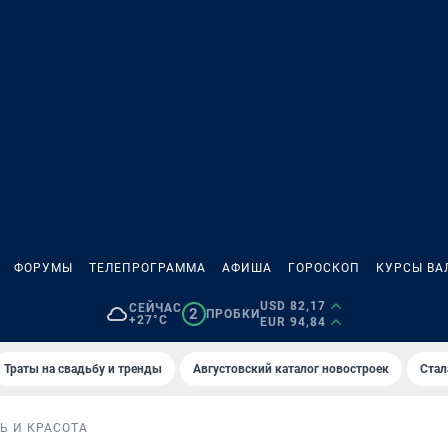
ФОРУМЫ
ТЕЛЕПРОГРАММА
АФИША
ГОРОСКОП
КУРСЫ ВА
USD 82,17
СЕЙЧАС
2
ПРОБКИ
+27°C
EUR 94,84
Траты на свадьбу и тренды
Августовский каталог новостроек
Стал
Ь И КРАСОТА