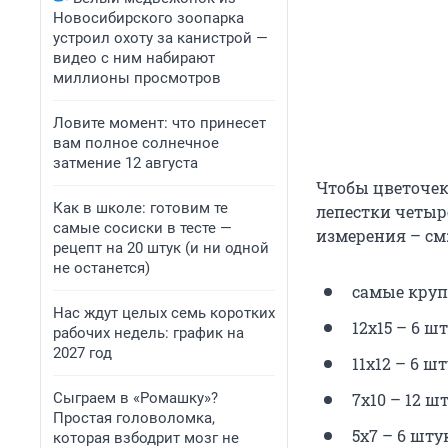
Новосибирского зоопарка
устроил охоту за канистрой —
видео с ним набирают
миллионы просмотров
Ловите момент: что принесет
вам полное солнечное
затмение 12 августа
Чтобы цветочек
Как в школе: готовим те
лепестки четыр
самые сосиски в тесте —
измерения – см
рецепт на 20 штук (и ни одной
не останется)
самые крупн
Нас ждут целых семь коротких
12х15 – 6 шт
рабочих недель: график на
2027 год
11х12 – 6 шт
Сыграем в «Ромашку»?
7х10 – 12 шт
Простая головоломка,
5х7 – 6 шту
которая взбодрит мозг не