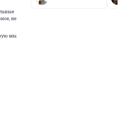
альные
ное, не
орую мы