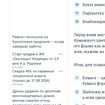
Букет неве
Подушечку 
Бонбоньерк
Перед вами мас
Ремонт теплосети на
бумажного цвет
Кропоткина продлили — когда
его форму как в
завершат работы
или, скажем, на
Старт продаж в ЖК
«Околица»! Квартиры от 3,9
млн ₽ р. Родники
Итак, для созда
Скидка 40% на гаражные
секционные ворота
Бумага – цв
(только до 31.08.2026)
бумага фор
Дроны ударили по десяткам
Шаблоны из
многоквартирных домов,
а если сдел
многие охватил огонь,