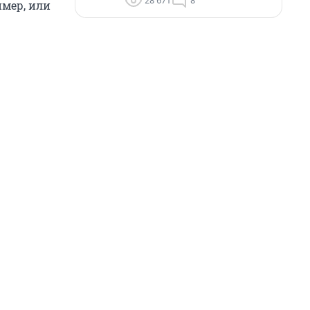
28 671
8
имер, или