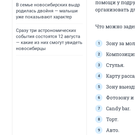
помощи у подру
В семье новосибирских выдр
организовать дл
родилась двойня — малыши
уже показывают характер
Что можно зад
Сразу три астрономических
события состоятся 12 августа
— какие из них смогут увидеть
Зону за мо
новосибирцы
Композиции
Стулья.
Карту расса
Зону выезд
Фотозону и
Candy bar.
Торт.
Авто.