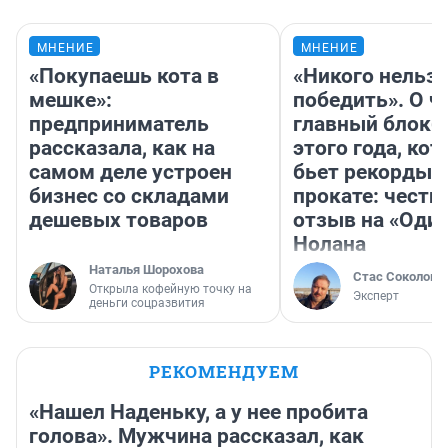
МНЕНИЕ
МНЕНИЕ
«Покупаешь кота в
«Никого нельз
мешке»:
победить». О ч
предприниматель
главный блокб
рассказала, как на
этого года, ко
самом деле устроен
бьет рекорды 
бизнес со складами
прокате: честн
дешевых товаров
отзыв на «Оди
Нолана
Наталья Шорохова
Стас Соколов
Открыла кофейную точку на
Эксперт
деньги соцразвития
РЕКОМЕНДУЕМ
«Нашел Наденьку, а у нее пробита
голова». Мужчина рассказал, как