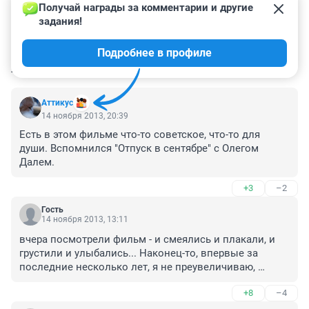
Получай награды за комментарии и другие 
задания!
Подробнее в профиле
КОММЕНТАРИИ
65
Аттикус
14 ноября 2013, 20:39
Есть в этом фильме что-то советское, что-то для 
души. Вспомнился "Отпуск в сентябре" с Олегом 
Далем.
+3
–2
Гость
14 ноября 2013, 13:11
вчера посмотрели фильм - и смеялись и плакали, и 
грустили и улыбались... Наконец-то, впервые за 
последние несколько лет, я не преувеличиваю, 
удалось увидеть настоящее, нефальшивое, довольно 
+8
–4
глубокое кино. Есть о чем задуматься и 
поразмышлять, отсутствует примитивное "все на 