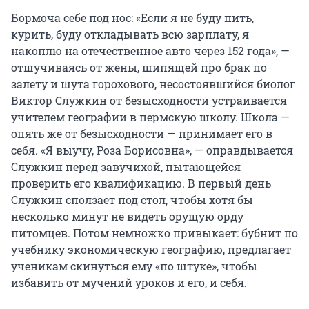
Бормоча себе под нос: «Если я не буду пить,
курить, буду откладывать всю зарплату, я
накоплю на отечественное авто через 152 года», —
отшучиваясь от жены, шипящей про брак по
залету и шута горохового, несостоявшийся биолог
Виктор Служкин от безысходности устраивается
учителем географии в пермскую школу. Школа —
опять же от безысходности — принимает его в
себя. «Я выучу, Роза Борисовна», — оправдывается
Служкин перед завучихой, пытающейся
проверить его квалификацию. В первый день
Служкин сползает под стол, чтобы хотя бы
несколько минут не видеть орущую орду
питомцев. Потом немножко привыкает: бубнит по
учебнику экономическую географию, предлагает
ученикам скинуться ему «по штуке», чтобы
избавить от мучений уроков и его, и себя.