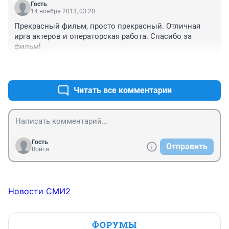
Гость
поверхности", но также и ложная, фальшивая 
14 ноября 2013, 03:20
надуманность ( которая через край во многих 
Прекрасный фильм, просто прекрасный. Отличная 
фильмах сейчас). Хабенский великолепен, 
ирга актеров и операторская работа. Спасибо за 
наблюдаешь за ним затаив дыхание, и остальные 
фильм!
актеры тоже понравились. Фильм наш, русский, о нас, 
о нашей жизни, о человеческой душе - потерявшейся 
+8
–5
и ищущей. Сказано намного больше, чем может 
показаться кому-то на первый взгляд. Обязательно 
Читать все комментарии
схожу еще раз - и рекомендую настоятельно всем к 
просмотру, друзья!
Гость
Отправить
Войти
Новости СМИ2
ФОРУМЫ