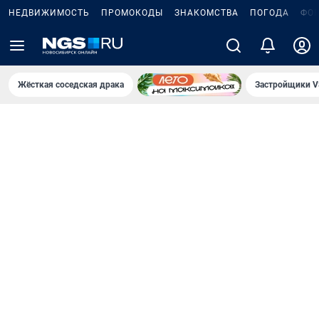
НЕДВИЖИМОСТЬ
ПРОМОКОДЫ
ЗНАКОМСТВА
ПОГОДА
ФО
Жёсткая соседская драка
Застройщики V