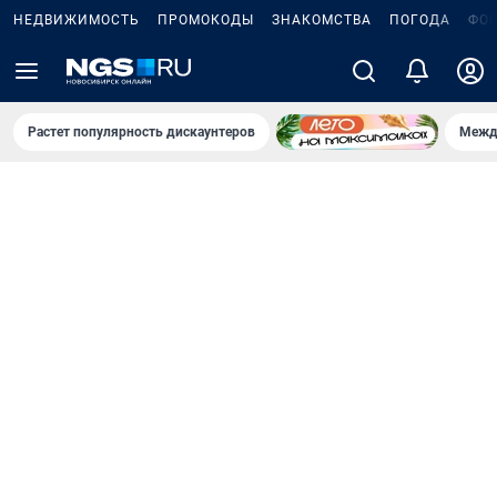
НЕДВИЖИМОСТЬ
ПРОМОКОДЫ
ЗНАКОМСТВА
ПОГОДА
ФО
Растет популярность дискаунтеров
Межд