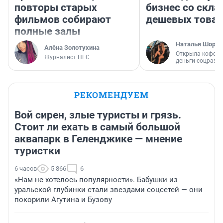
повторы старых
бизнес со скл
фильмов собирают
дешевых това
полные залы
Наталья Шорох
Алёна Золотухина
Открыла кофейн
Журналист НГС
деньги соцразв
РЕКОМЕНДУЕМ
Вой сирен, злые туристы и грязь.
Стоит ли ехать в самый большой
аквапарк в Геленджике — мнение
туристки
6 часов
5 866
6
«Нам не хотелось популярности». Бабушки из
уральской глубинки стали звездами соцсетей — они
покорили Агутина и Бузову