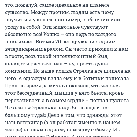
это, пожалуй, самое идеальное на планете
существо. Между прочим, людям есть чему
поучиться у кошек: например, в общении или
уходу за собой. Эти животные чувствуют
абсолютно все! Кошка – она ведь не каждого
принимает. Вот мы 20 лет дружили с одним
ветеринарным врачом. Он часто приходил к нам
в гости, весь такой интеллигентный был,
анекдоты рассказывал – ну, просто душа
компании. Но наша кошка Стрелка все шипела на
него. А однажды взяла ему и в ботинки пописала.
Прошло время, и жизнь показала, что человек
этот бессердечный, мышца у него бьется, кровь
перекачивает, а в самом сердце – полная пустота.
Я сказал: «Стрелочка, надо было еще и по-
большому туда!» Дело в том, что однажды этот
наш ветеринар (а он работал именно в нашем
театре) вылечил одному олигарху собачку. И к
нему пошла вся Рублевка. А мы со своими