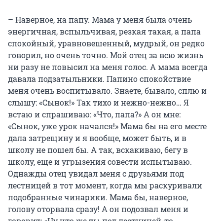
– Наверное, на папу. Мама у меня была очень
энергичная, вспыльчивая, резкая такая, а папа
спокойный, уравновешенный, мудрый, он редко
говорил, но очень точно. Мой отец за всю жизнь
ни разу не повысил на меня голос. А мама всегда
давала подзатыльники. Папино спокойствие
меня очень воспитывало. Знаете, бывало, сплю и
слышу: «Сынок!» Так тихо и нежно-нежно… Я
встаю и спрашиваю: «Что, папа?» А он мне:
«Сынок, уже урок начался!» Мама бы на его месте
дала затрещину и я вообще, может быть, и в
школу не пошел бы. А так, вскакиваю, бегу в
школу, еще и угрызения совести испытываю.
Однажды отец увидал меня с друзьями под
лестницей в тот момент, когда мы раскуривали
подобранные чинарики. Мама бы, наверное,
голову оторвала сразу! А он подозвал меня и
говорит: «Ну что же ты под лестницей-то,