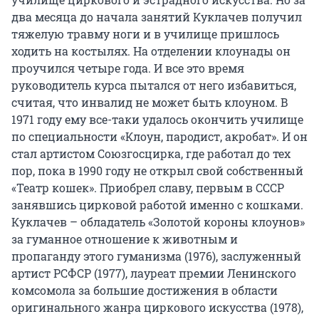
два месяца до начала занятий Куклачев получил
тяжелую травму ноги и в училище пришлось
ходить на костылях. На отделении клоунады он
проучился четыре года. И все это время
руководитель курса пытался от него избавиться,
считая, что инвалид не может быть клоуном. В
1971 году ему все-таки удалось окончить училище
по специальности «Клоун, пародист, акробат». И он
стал артистом Союзгосцирка, где работал до тех
пор, пока в 1990 году не открыл свой собственный
«Театр кошек». Приобрел славу, первым в СССР
занявшись цирковой работой именно с кошками.
Куклачев – обладатель «Золотой короны клоунов»
за гуманное отношение к животным и
пропаганду этого гуманизма (1976), заслуженный
артист РСФСР (1977), лауреат премии Ленинского
комсомола за большие достижения в области
оригинального жанра циркового искусства (1978),