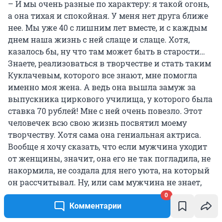
– И мы очень разные по характеру: я такой огонь,
а она тихая и спокойная. У меня нет друга ближе
нее. Мы уже 40 с лишним лет вместе, и с каждым
днем наша жизнь с ней слаще и слаще. Хотя,
казалось бы, ну что там может быть в старости…
Знаете, реализоваться в творчестве и стать таким
Куклачевым, которого все знают, мне помогла
именно моя жена. А ведь она вышла замуж за
выпускника циркового училища, у которого была
ставка 70 рублей! Мне с ней очень повезло. Этот
человечек всю свою жизнь посвятил моему
творчеству. Хотя сама она гениальная актриса.
Вообще я хочу сказать, что если мужчина уходит
от женщины, значит, она его не так погладила, не
накормила, не создала для него уюта, на который
он рассчитывал. Ну, или сам мужчина не знает,
чего ему от этой жизни и от этой женщины
0
нужно.
Комментарии