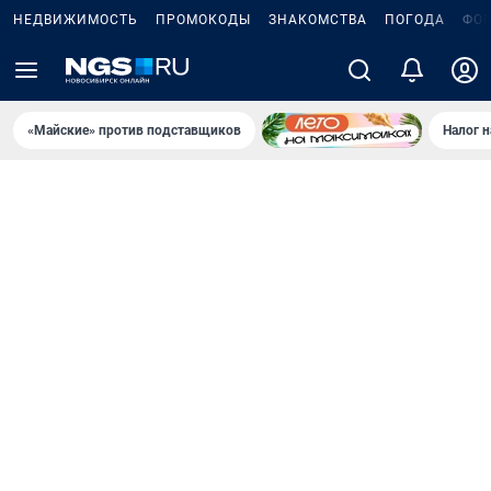
НЕДВИЖИМОСТЬ
ПРОМОКОДЫ
ЗНАКОМСТВА
ПОГОДА
ФО
«Майские» против подставщиков
Налог 