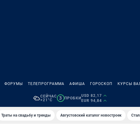
ФОРУМЫ
ТЕЛЕПРОГРАММА
АФИША
ГОРОСКОП
КУРСЫ ВА
USD 82,17
СЕЙЧАС
3
ПРОБКИ
+21°C
EUR 94,84
Траты на свадьбу и тренды
Августовский каталог новостроек
Стал