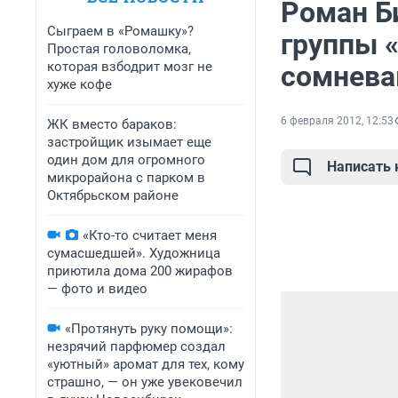
Роман Би
Сыграем в «Ромашку»?
группы «
Простая головоломка,
которая взбодрит мозг не
сомневаю
хуже кофе
6 февраля 2012, 12:53
ЖК вместо бараков:
застройщик изымает еще
один дом для огромного
Написать
микрорайона с парком в
Октябрьском районе
«Кто-то считает меня
сумасшедшей». Художница
приютила дома 200 жирафов
— фото и видео
«Протянуть руку помощи»:
незрячий парфюмер создал
«уютный» аромат для тех, кому
страшно, — он уже увековечил