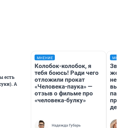
МНЕНИЕ
МНЕНИ
Колобок-колобок, я
Звезд
тебя боюсь! Ради чего
желан
ы есть
отложили прокат
небес
уки). А
«Человека-паука» —
выстр
отзыв о фильме про
парад
«человека-булку»
прави
день
Надежда Губарь