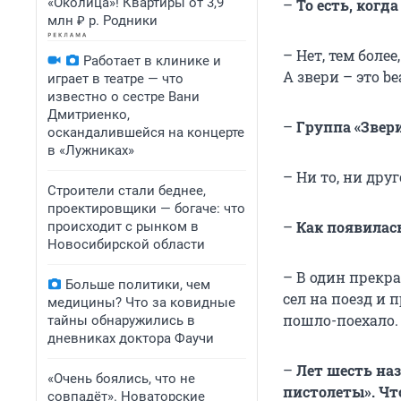
«Околица»! Квартиры от 3,9
–
То есть, когд
млн ₽ р. Родники
– Нет, тем боле
Работает в клинике и
А звери – это be
играет в театре — что
известно о сестре Вани
Дмитриенко,
–
Группа «Звери
оскандалившейся на концерте
в «Лужниках»
– Ни то, ни дру
Строители стали беднее,
проектировщики — богаче: что
–
Как появилас
происходит с рынком в
Новосибирской области
– В один прекра
Больше политики, чем
сел на поезд и 
медицины? Что за ковидные
пошло-поехало.
тайны обнаружились в
дневниках доктора Фаучи
–
Лет шесть на
«Очень боялись, что не
пистолеты». Чт
совпадёт». Новаторские