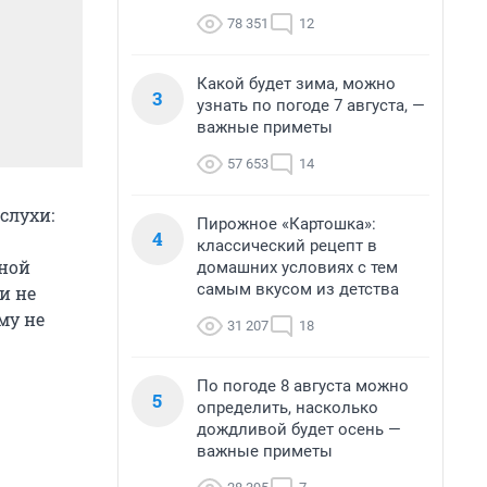
78 351
12
Какой будет зима, можно
3
узнать по погоде 7 августа, —
важные приметы
57 653
14
слухи:
Пирожное «Картошка»:
4
классический рецепт в
нной
домашних условиях с тем
самым вкусом из детства
и не
му не
31 207
18
По погоде 8 августа можно
5
определить, насколько
дождливой будет осень —
важные приметы