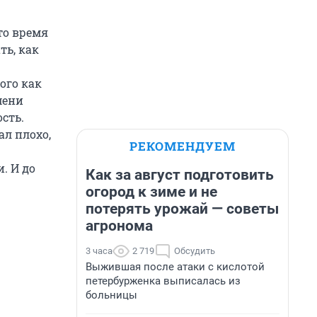
то время
ть, как
ого как
мени
сть.
ал плохо,
РЕКОМЕНДУЕМ
. И до
Как за август подготовить
огород к зиме и не
потерять урожай — советы
агронома
3 часа
2 719
Обсудить
Выжившая после атаки с кислотой
петербурженка выписалась из
больницы