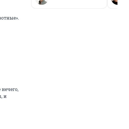
вотные».
 нечего,
, и