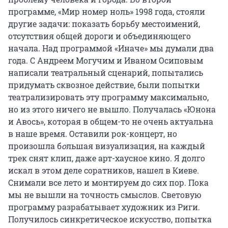
программе, «Мир номер ноль» 1998 года, стояли
другие задачи: показать борьбу местоимений,
отсутствия общей дороги и объединяющего
начала. Над программой «Иначе» мы думали два
года. С Андреем Могучим и Иваном Осиповым
написали театральный сценарий, попытались
придумать сквозное действие, были попытки
театрализировать эту программу максимально,
но из этого ничего не вышло. Получалась «Юнона
и Авось», которая в общем-то не очень актуальна
в наше время. Оставили рок-концерт, но
произошла б
о
льшая визуализация, на каждый
трек снят клип, даже арт-хаусное кино. Я долго
искал в этом деле соратников, нашел в Киеве.
Снимали все лето и монтируем до сих пор. Пока
мы не вышли на точность смыслов. Световую
программу разрабатывает художник из Риги.
Получилось синкретическое искусство, попытка