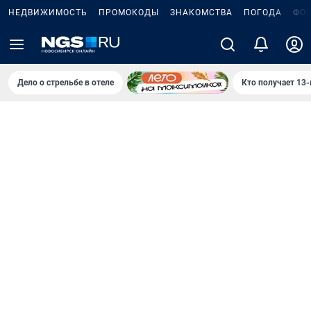
НЕДВИЖИМОСТЬ
ПРОМОКОДЫ
ЗНАКОМСТВА
ПОГОДА
ФО
Дело о стрельбе в отеле
Кто получает 13-