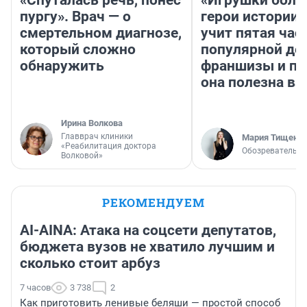
«Спуталась речь, понес
«Игрушки боль
пургу». Врач — о
герои истории»
смертельном диагнозе,
учит пятая час
который сложно
популярной де
обнаружить
франшизы и п
она полезна в
Ирина Волкова
Главврач клиники
Мария Тищенк
«Реабилитация доктора
Обозреватель
Волковой»
РЕКОМЕНДУЕМ
AI-AINA: Атака на соцсети депутатов,
бюджета вузов не хватило лучшим и
сколько стоит арбуз
7 часов
3 738
2
Как приготовить ленивые беляши — простой способ