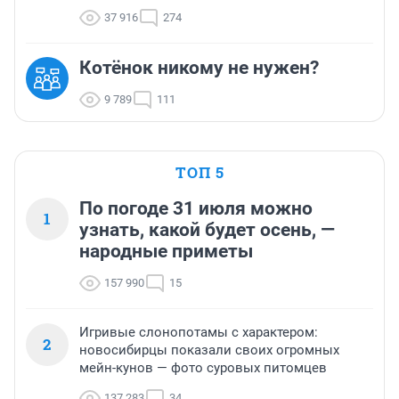
37 916
274
Котёнок никому не нужен?
9 789
111
ТОП 5
По погоде 31 июля можно
1
узнать, какой будет осень, —
народные приметы
157 990
15
Игривые слонопотамы с характером:
2
новосибирцы показали своих огромных
мейн-кунов — фото суровых питомцев
137 283
34