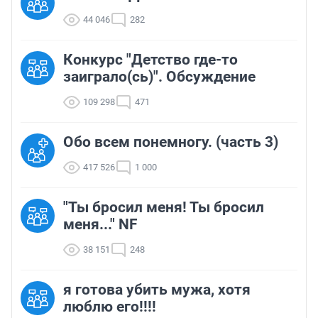
44 046
282
Конкурс "Детство где-то
заиграло(сь)". Обсуждение
109 298
471
Обо всем понемногу. (часть 3)
417 526
1 000
"Ты бросил меня! Ты бросил
меня..." NF
38 151
248
я готова убить мужа, хотя
люблю его!!!!