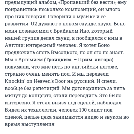
предыдущий альбом, «Пропавший без вести», ему
понравились несколько композиций, он много
про них говорил. Говорили о музыке и ее
развитии. U2 думают о новом саунде, звуке. Боно
меня познакомил с Брайаном Ино, который
нашей группе делал саунд, я пообщался с ним в
Англии: интересный человек. Я хотел Боно
предложить спеть Высоцкого, но он его не знает.
Мы с Артемием (
Троицким. – Прим. автора
)
подумали, что мне петь по-английски негоже,
странно очень менять пол. И мы перевели
Knockin' on Heaven's Door на русский. И спели,
вообще без репетиций. Мы договорились за пять
минут до концерта, стали переводить. Это было
интересно. Я стоял внизу под сценой, наблюдал.
Видел их технологии, человек 100 сидит под
сценой, целые цеха занимаются видео и звуком во
время выступления.