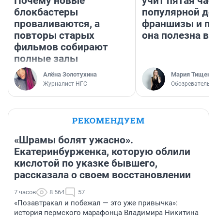
Почему новые
учит пятая час
блокбастеры
популярной де
проваливаются, а
франшизы и п
повторы старых
она полезна в
фильмов собирают
полные залы
Алёна Золотухина
Мария Тищенк
Журналист НГС
Обозреватель
РЕКОМЕНДУЕМ
«Шрамы болят ужасно».
Екатеринбурженка, которую облили
кислотой по указке бывшего,
рассказала о своем восстановлении
7 часов
8 564
57
«Позавтракал и побежал — это уже привычка»:
история пермского марафонца Владимира Никитина