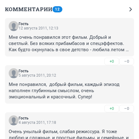
КОММЕНТАРИИ
12
Гость
12 августа 2011, 12:13
Мне очень понравился этот фильм. Добрый и 
светлый. Без всяких прибамбасов и спецэффектов.

Как будто окунулась в свое детство - любила летом 
на каникулах ходить в кино )))

+0
–0
Спокойная жизнь. Размеренный ход фильм. 

Как же я скучаю по своему детству....
Гость
5 августа 2011, 20:12
Мне понравился,  добрый фильм, каждый эпизод 
наполнен глубинным смыслом, очень 
эмоциональный и красочный. Супер!
+0
–0
Гость
4 августа 2011, 17:18
Очень унылый фильм, слабая режиссура. Я тоже 
люблю и сложные, и простые фильмы, и семейные, и 