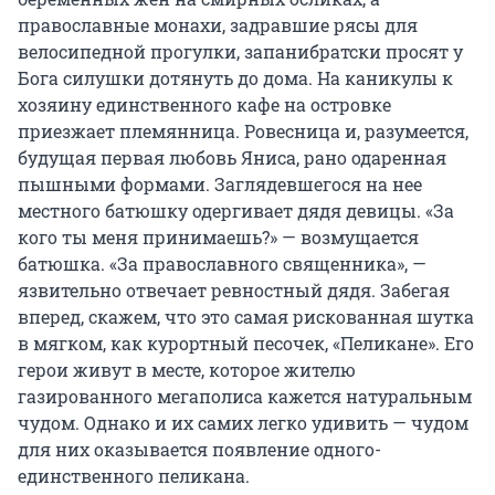
православные монахи, задравшие рясы для
велосипедной прогулки, запанибратски просят у
Бога силушки дотянуть до дома. На каникулы к
хозяину единственного кафе на островке
приезжает племянница. Ровесница и, разумеется,
будущая первая любовь Яниса, рано одаренная
пышными формами. Заглядевшегося на нее
местного батюшку одергивает дядя девицы. «За
кого ты меня принимаешь?» — возмущается
батюшка. «За православного священника», —
язвительно отвечает ревностный дядя. Забегая
вперед, скажем, что это самая рискованная шутка
в мягком, как курортный песочек, «Пеликане». Его
герои живут в месте, которое жителю
газированного мегаполиса кажется натуральным
чудом. Однако и их самих легко удивить — чудом
для них оказывается появление одного-
единственного пеликана.