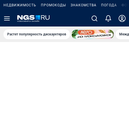
НЕДВИЖИМОСТЬ
ПРОМОКОДЫ
ЗНАКОМСТВА
ПОГОДА
ФО
Растет популярность дискаунтеров
Межд