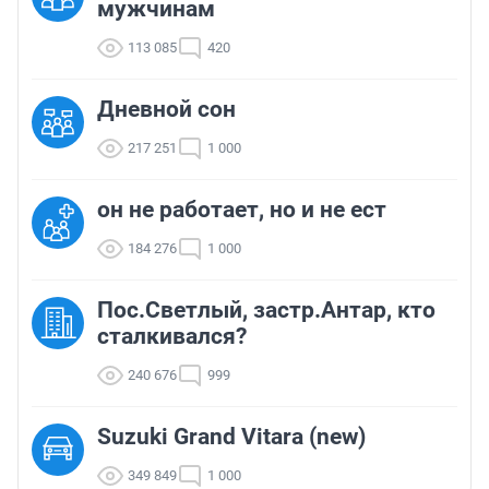
мужчинам
113 085
420
Дневной сон
217 251
1 000
он не работает, но и не ест
184 276
1 000
Пос.Светлый, застр.Антар, кто
сталкивался?
240 676
999
Suzuki Grand Vitara (new)
349 849
1 000