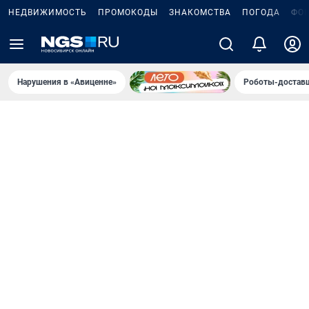
НЕДВИЖИМОСТЬ
ПРОМОКОДЫ
ЗНАКОМСТВА
ПОГОДА
ФО
Нарушения в «Авиценне»
Роботы-доставщ