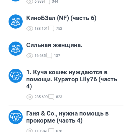
6 939
344
КиноБЗал (NF) (часть 6)
188 101
752
Сильная женщина.
16 635
137
1. Куча кошек нуждаются в
помощи. Куратор Lily76 (часть
4)
285 699
823
Ганя & Co., нужна помощь в
прокорме (часть 4)
110 941
676