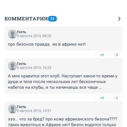
КОММЕНТАРИИ
25
Гость
9 августа 2010, 08:20
про бизонов правда,  их в африке нет!
+0
–0
Гость
6 августа 2010, 16:35
А мне нравится этот клуб. Наступает какое-то время у 
души и тела после нескольких лет бесконечных 
набегов на клубы, и ты начинаешь все чаще 
вспоминать про это место. И "Изюм" хорош и 
+0
–0
"Бегемот"..каждый- по-своему.
Гость
6 августа 2010, 10:51
эээ... что за бред? про кожу африканского бизона???? 
таких животных в Африке нет! Бизон водится только 