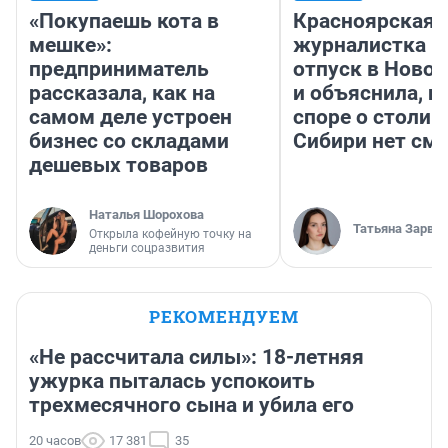
«Покупаешь кота в
Красноярская
мешке»:
журналистка п
предприниматель
отпуск в Ново
рассказала, как на
и объяснила, п
самом деле устроен
споре о столиц
бизнес со складами
Сибири нет см
дешевых товаров
Наталья Шорохова
Татьяна Зарва
Открыла кофейную точку на
деньги соцразвития
РЕКОМЕНДУЕМ
«Не рассчитала силы»: 18-летняя
ужурка пыталась успокоить
трехмесячного сына и убила его
20 часов
17 381
35