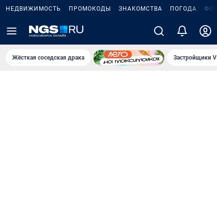
НЕДВИЖИМОСТЬ
ПРОМОКОДЫ
ЗНАКОМСТВА
ПОГОДА
ФО
Жёсткая соседская драка
Застройщики V