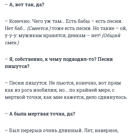
–
А, вот так, да?
– Конечно. Чего уж там… Есть бабы – есть песни.
Нет баб…
(Смеется.)
тоже есть песни. Но такие – ой,
у-у-у: мужикам нравятся, девкам – нет!
(Общий
смех.)
–
Я, собственно, к чему подводил-то? Песни
пишутся?
– Песни пишутся. Не льются, конечно, вот прям
как из рога изобилия, но… по крайней мере, с
мертвой точки, как мне кажется, дело сдвинулось.
–
А была мертвая точка, да?
– Был перерыв очень длинный. Лет, наверное,