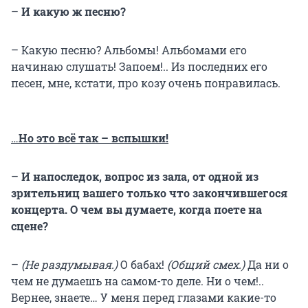
–
И какую ж песню?
– Какую песню? Альбомы! Альбомами его
начинаю слушать! Запоем!.. Из последних его
песен, мне, кстати, про козу очень понравилась.
…
Но это всё так – вспышки!
–
И напоследок, вопрос из зала, от одной из
зрительниц вашего только что закончившегося
концерта. О чем вы думаете, когда поете на
сцене?
–
(Не раздумывая.)
О бабах!
(Общий смех.)
Да ни о
чем не думаешь на самом-то деле. Ни о чем!..
Вернее, знаете… У меня перед глазами какие-то