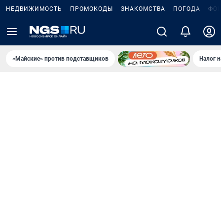
НЕДВИЖИМОСТЬ
ПРОМОКОДЫ
ЗНАКОМСТВА
ПОГОДА
ФО
«Майские» против подставщиков
Налог 