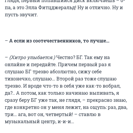
глядя, первый попавшийся диск включаешь – о-
па, а это Элла Фитцджеральд! Ну и отлично. Ну и
пусть звучит.
–
А если из соотечественников, то лучше…
–
(Хитро улыбается.)
Честно? БГ. Так ему на
онлайне и передайте. Причем первый раз я
слушаю БГ трезво абсолютно, сижу себе
тихонечко, слушаю… Второй раз тоже слушаю
трезво. И вроде что-то в себя уже как-то вобрал,
да?.. А потом, как только начинаю выпивать, я
сразу беру БГ уже так, не глядя, – прекрасно знаю,
где конкретно он у меня лежит, на ощупь: раз, два,
три… ага, вот он, четвертый! – ставлю в
музыкальный центр, и-и-и…