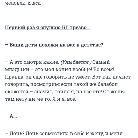
человек, и
всё
.
Первый раз я слушаю БГ трезво…
–
Ваши дети похожи на вас в детстве?
– А это смотря какие.
(Улыбается.)
Самый
младший – это моя копия вообще! Во всем!
Правда, он еще говорить не умеет. Вот как начнет
говорить, посмотрим: если такой же балабол
окажется – значит, точно я, на все сто! От жены
там нету ни-че-го. Я и я, всё.
–
А…
– Дочь? Дочь совместила в себе и жену, и меня…