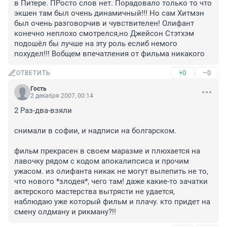
в Питере. ПРосто слов нет. Порадовало только то что 
экшен там был очень динамичный!!! Но сам Хитмэн 
был очень разговорчив и чувствителен! Олифант 
конечно неплохо смотрелся,но Джейсон Стэтхэм 
подошёл бы лучше на эту роль еслиб немого 
похудел!!! Вобщем впечатления от фильма никакого
+0
–0
ОТВЕТИТЬ
Гость
2 декабря 2007, 00:14
2 Раз-два-взяли

снимали в софии, и надписи на болгарском.

фильм прекрасен в своем маразме и плюхается на 
лавочку рядом с кодом апокалипсиса и прочим 
ужасом. из олифанта никак не могут вылепить не то, 
что нового *злодея*, чего там! даже какие-то зачатки 
актерского мастерства вытрясти не удается, 
наблюдаю уже который фильм и плачу. кто придет на 
смену олдману и рикману?!!