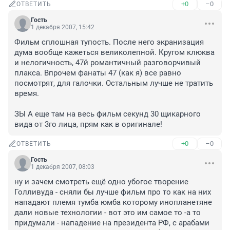
+0
–0
ОТВЕТИТЬ
Гость
1 декабря 2007, 15:42
Фильм сплошная тупость. После него экранизация 
дума вообще кажеться великолепной. Кругом клюква 
и нелогичность, 47й романтичный разговорчивый 
плакса. Впрочем фанаты 47 (как я) все равно 
посмотрят, для галочки. Остальным лучше не тратить 
время.

ЗЫ А еще там на весь фильм секунд 30 щикарного 
вида от 3го лица, прям как в оригинале!
+0
–0
ОТВЕТИТЬ
Гость
1 декабря 2007, 08:03
ну и зачем смотреть ещё одно убогое творение 
Голливуда - сняли бы лучше фильм про то как на них 
нападают племя тумба юмба которому инопланетяне 
дали новые технологии - вот это им самое то -а то 
придумали - нападение на президента РФ, с арабами 