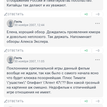
отображение России и пикетировтаь посольство. 
Китайцы так делают и их уважают.
+0
–0
ОТВЕТИТЬ
Гость
30 ноября 2007, 12:44
Елена, хороший обзор. Дождались проявления юмора 
и довольно неплохого. Так держать. Напоминает 
обзоры Алекса Экслера.
+0
–0
ОТВЕТИТЬ
Гость
30 ноября 2007, 11:05
Поклонники оригинальной игры данный фильм 
вообще не ждали, так как было с самого начала ясно 
что будет клюква позорнейшая. Плюс Тимати 
\"ушастик\" Олифант \"Агент 47\"?? Вон какой грозный 
на картинке аж смешно. Недофильм к отличнейшей 
игре отношения не имеет.
+0
–0
ОТВЕТИТЬ