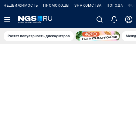
НЕДВИЖИМОСТЬ
ПРОМОКОДЫ
ЗНАКОМСТВА
ПОГОДА
ФО
Растет популярность дискаунтеров
Межд