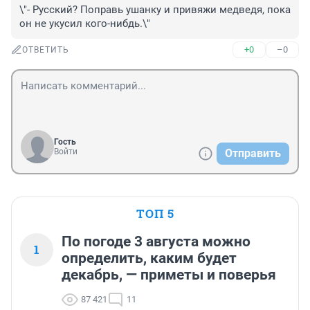
\"- Русский? Поправь ушанку и привяжи медведя, пока 
он не укусил кого-нибдь.\"
+0
–0
ОТВЕТИТЬ
Гость
Войти
Отправить
ТОП 5
По погоде 3 августа можно
1
определить, каким будет
декабрь, — приметы и поверья
87 421
11