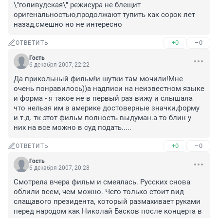
\"голивудская\" режисура не блещит 
оригенальностью,продолжают тупить как сорок лет 
назад,смешно но не интересно
+0
–0
ОТВЕТИТЬ
Гость
6 декабря 2007, 22:22
Да прикольный фильм!и шутки там мочили!Мне 
очень понравилось))а надписи на неизвестном языке 
и форма - я такое не в первый раз вижу и слышала 
что нельзя им в америке достоверные значки,форму 
и т.д. тк этот фильм полность выдуман.а то блин у 
них на все можно в суд подать.....
+0
–0
ОТВЕТИТЬ
Гость
6 декабря 2007, 20:28
Смотрела вчера фильм и смеялась. Русских снова 
облили всем, чем можно. Чего только стоит вид 
слащавого президента, который размахивает руками  
перед народом как Николай Басков после концерта в 