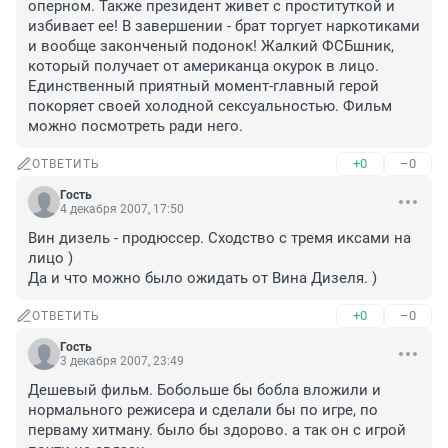
оперном. Также президент живет с проституткой и 
избивает ее! В завершении - брат торгует наркотиками 
и вообще законченый подонок! Жалкий ФСБшник, 
который получает от американца окурок в лицо. 
Единственный приятный момент-главный герой 
покоряет своей холодной сексуальностью. Фильм 
можно посмотреть ради него.
+0
–0
ОТВЕТИТЬ
Гость
4 декабря 2007, 17:50
Вин дизель - продюссер. Сходство с тремя иксами на 
лицо )

Да и что можно было ожидать от Вина Дизеля. )
+0
–0
ОТВЕТИТЬ
Гость
3 декабря 2007, 23:49
Дешевый фильм. Бобольше бы бобла вложили и 
нормального режисера и сделали бы по игре, по 
перваму хитману. было бы здорово. а так он с игрой 