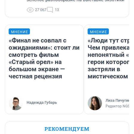
27 067
13
МНЕНИЕ
МНЕНИЕ
«Финал не совпал с
«Люди тут стр
ожиданиями»: стоит ли
Чем привлекае
смотреть фильм
непонятный «Н
«Старый орел» на
герои которого
большом экране —
застряли в
честная рецензия
мистическом о
Лиза Пичугина
Надежда Губарь
Редактор NGS.R
РЕКОМЕНДУЕМ