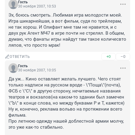
Гость
30 ноября 2007, 10:53
Эх, боюсь смотреть. Любимая игра молодости моей. 
Игра шикарнейшая, а вот фильм, судя по трейлерам, 
не так хорош. И Олифант мне там не нравится, и с 
двух рук Агент №47 в игре почти не стрелял. В общем, 
думаю, что фанаты игры найдут там такое количесвто 
ляпов, что просто мрак! 
+0
–0
ОТВЕТИТЬ
Гость
30 ноября 2007, 10:05
Да уж... Кино оставляет желать лучшего. Чего стоят 
только надписи на русском вроде - \"Поща\"(почта), 
ФСБ с \"С\" в другую сторону, нечитаемые названия 
театров и вокзалов(на каком-то здании был замечен 
\"Ъ\" в конце слова, но между буквами Р и Т, кажется) 
Ну и, конечно, реклама вольво на протяжении всего 
фильма.

Про летнюю одежду нашей доблестной армии молчу, 
это уже как-то стабильно. 
