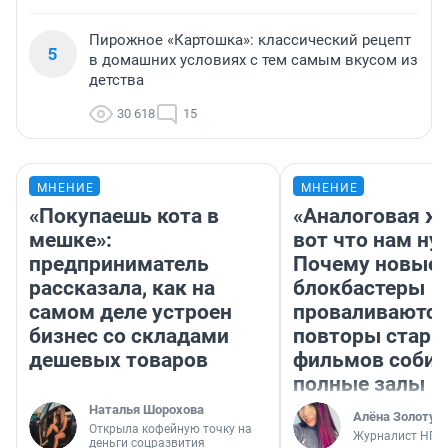
Пирожное «Картошка»: классический рецепт
5
в домашних условиях с тем самым вкусом из
детства
30 618
15
МНЕНИЕ
МНЕНИЕ
«Покупаешь кота в
«Аналоговая ж
мешке»:
вот что нам ну
предприниматель
Почему новые
рассказала, как на
блокбастеры
самом деле устроен
проваливаются,
бизнес со складами
повторы стары
дешевых товаров
фильмов соби
полные залы
Наталья Шорохова
Алёна Золотух
Открыла кофейную точку на
Журналист НГС
деньги соцразвития