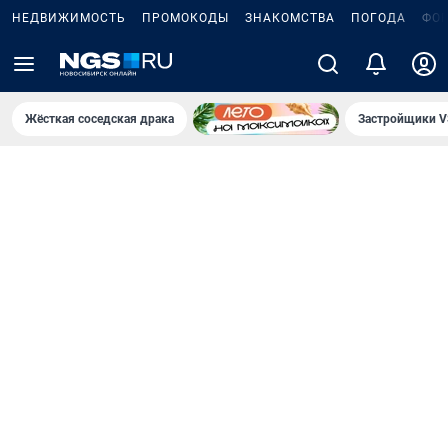
НЕДВИЖИМОСТЬ
ПРОМОКОДЫ
ЗНАКОМСТВА
ПОГОДА
ФО
Жёсткая соседская драка
Застройщики V