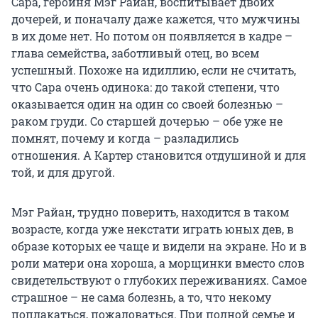
Сара, героиня Мэг Райан, воспитывает двоих
дочерей, и поначалу даже кажется, что мужчины
в их доме нет. Но потом он появляется в кадре –
глава семейства, заботливый отец, во всем
успешный. Похоже на идиллию, если не считать,
что Сара очень одинока: до такой степени, что
оказывается один на один со своей болезнью –
раком груди. Со старшей дочерью – обе уже не
помнят, почему и когда – разладились
отношения. А Картер становится отдушиной и для
той, и для другой.
Мэг Райан, трудно поверить, находится в таком
возрасте, когда уже некстати играть юных дев, в
образе которых ее чаще и видели на экране. Но и в
роли матери она хороша, а морщинки вместо слов
свидетельствуют о глубоких переживаниях. Самое
страшное – не сама болезнь, а то, что некому
поплакаться, пожаловаться. При полной семье и