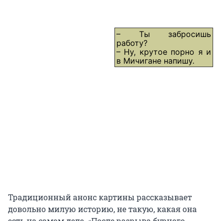
– Ты забросишь
работу?
– Ну, крутое порно я и
в Мичигане напишу.
Традиционный анонс картины рассказывает
довольно милую историю, не такую, какая она
есть на самом деле. «После разрыва бурного