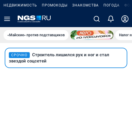
НЕДВИЖИМОСТЬ
ПРОМОКОДЫ
ЗНАКОМСТВА
ПОГОДА
ФО
«Майские» против подставщиков
Налог 
Строитель лишился рук и ног и стал
СРОЧНО
звездой соцсетей