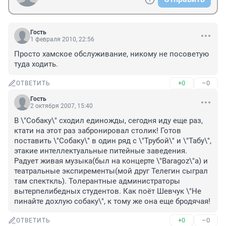
Гость
1 февраля 2010, 22:56
Просто хамское обслуживание, никому не посоветую 
туда ходить. 
+0
–0
ОТВЕТИТЬ
Гость
2 октября 2007, 15:40
В \"Собаку\" сходил единожды, сегодня иду еще раз, 
ктати на этот раз забронировал столик! Готов 
поставить \"Собаку\" в один ряд с \"Трубой\" и \"Табу\", 
этакие интеллектуальные питейные заведения. 
Радует живая музыка(был на концерте \"Baragoz\"a) и 
театральные экспиременты(мой друг Телегин сыграл 
там спекткль). Толерантные администраторы 
вытерпелибедных студентов. Как поёт Шевчук \"Не 
пинайте дохлую собаку\", к тому же она еще бродячая!
+0
–0
ОТВЕТИТЬ