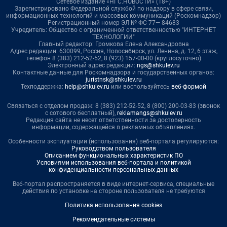
Сетевое издание «НГС.НОВОСТИ» (18+)
Зарегистрировано Федеральной службой по надзору в сфере связи,
информационных технологий и массовых коммуникаций (Роскомнадзор)
Регистрационный номер ЭЛ № ФС 77— 84683
Учредитель: Общество с ограниченной ответственностью "ИНТЕРНЕТ
ТЕХНОЛОГИИ"
Главный редактор: Громкова Елена Александровна
Адрес редакции: 630099, Россия, Новосибирск, ул. Ленина, д. 12, 6 этаж,
телефон 8 (383) 212-52-52, 8 (923) 157-00-00 (круглосуточно)
Электронный адрес редакции:
ngs@shkulev.ru
Контактные данные для Роскомнадзора и государственных органов:
juristnsk@shkulev.ru
Техподдержка:
help@shkulev.ru
или воспользуйтесь
веб-формой
Связаться с отделом продаж: 8 (383) 212-52-52, 8 (800) 200-03-83 (звонок
с сотового бесплатный),
reklamangs@shkulev.ru
Редакция сайта не несет ответственности за достоверность
информации, содержащейся в рекламных объявлениях.
Особенности эксплуатации (использования) веб-портала регулируются:
Руководством пользователя
Описанием функциональных характеристик ПО
Условиями использования веб-портала и политикой
конфиденциальности персональных данных
Веб-портал распространяется в виде интернет-сервиса, специальные
действия по установке на стороне пользователя не требуются
Политика использования cookies
Рекомендательные системы