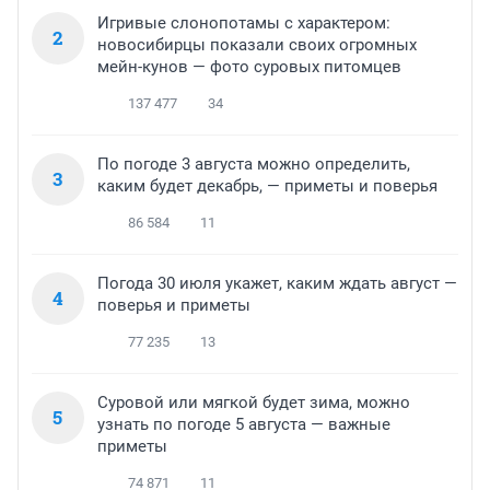
Игривые слонопотамы с характером:
2
новосибирцы показали своих огромных
мейн-кунов — фото суровых питомцев
137 477
34
По погоде 3 августа можно определить,
3
каким будет декабрь, — приметы и поверья
86 584
11
Погода 30 июля укажет, каким ждать август —
4
поверья и приметы
77 235
13
Суровой или мягкой будет зима, можно
5
узнать по погоде 5 августа — важные
приметы
74 871
11