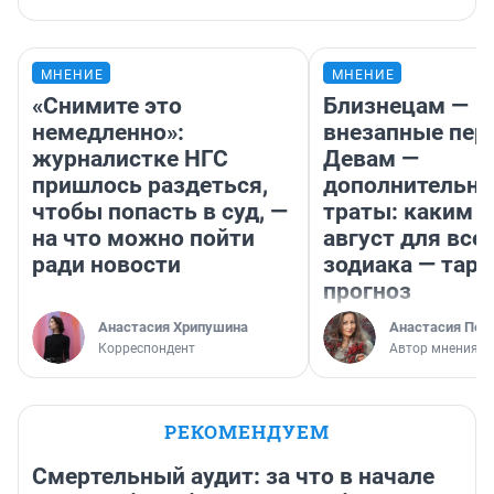
МНЕНИЕ
МНЕНИЕ
«Снимите это
Близнецам —
немедленно»:
внезапные пер
журналистке НГС
Девам —
пришлось раздеться,
дополнительн
чтобы попасть в суд, —
траты: каким б
на что можно пойти
август для все
ради новости
зодиака — таро
прогноз
Анастасия Хрипушина
Анастасия Пер
Корреспондент
Автор мнения
РЕКОМЕНДУЕМ
Смертельный аудит: за что в начале