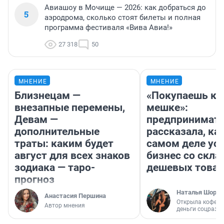
Авиашоу в Мочище — 2026: как добраться до
5
аэродрома, сколько стоят билеты и полная
программа фестиваля «Вива Авиа!»
27 318
50
МНЕНИЕ
МНЕНИЕ
Близнецам —
«Покупаешь ко
внезапные перемены,
мешке»:
Девам —
предпринимат
дополнительные
рассказала, как
траты: каким будет
самом деле ус
август для всех знаков
бизнес со скл
зодиака — таро-
дешевых това
прогноз
Наталья Шорох
Анастасия Першина
Открыла кофейн
Автор мнения
деньги соцразв