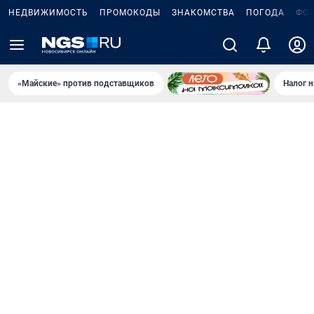
НЕДВИЖИМОСТЬ
ПРОМОКОДЫ
ЗНАКОМСТВА
ПОГОДА
ФО
«Майские» против подставщиков
Налог 