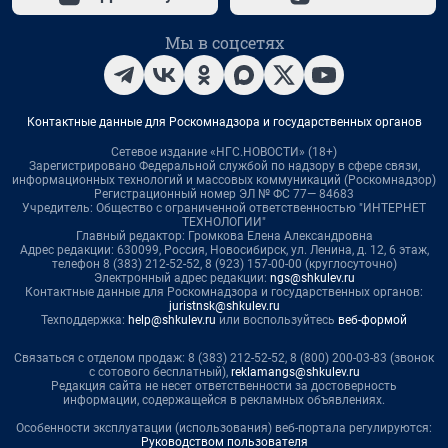
Мы в соцсетях
Контактные данные для Роскомнадзора и государственных органов
Сетевое издание «НГС.НОВОСТИ» (18+)
Зарегистрировано Федеральной службой по надзору в сфере связи,
информационных технологий и массовых коммуникаций (Роскомнадзор)
Регистрационный номер ЭЛ № ФС 77— 84683
Учредитель: Общество с ограниченной ответственностью "ИНТЕРНЕТ
ТЕХНОЛОГИИ"
Главный редактор: Громкова Елена Александровна
Адрес редакции: 630099, Россия, Новосибирск, ул. Ленина, д. 12, 6 этаж,
телефон 8 (383) 212-52-52, 8 (923) 157-00-00 (круглосуточно)
Электронный адрес редакции:
ngs@shkulev.ru
Контактные данные для Роскомнадзора и государственных органов:
juristnsk@shkulev.ru
Техподдержка:
help@shkulev.ru
или воспользуйтесь
веб-формой
Связаться с отделом продаж: 8 (383) 212-52-52, 8 (800) 200-03-83 (звонок
с сотового бесплатный),
reklamangs@shkulev.ru
Редакция сайта не несет ответственности за достоверность
информации, содержащейся в рекламных объявлениях.
Особенности эксплуатации (использования) веб-портала регулируются:
Руководством пользователя