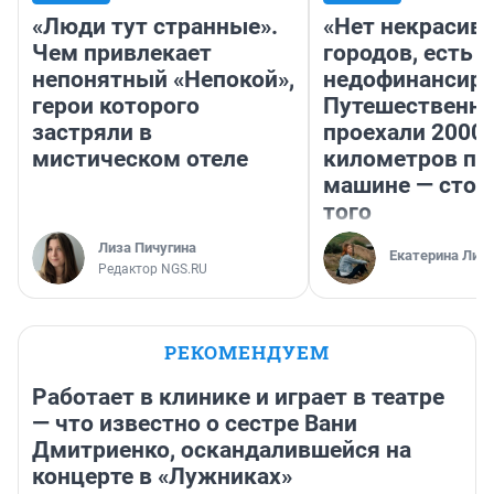
«Люди тут странные».
«Нет некрасив
Чем привлекает
городов, есть
непонятный «Непокой»,
недофинансиро
герои которого
Путешественн
застряли в
проехали 2000
мистическом отеле
километров по 
машине — стои
того
Лиза Пичугина
Екатерина Лит
Редактор NGS.RU
РЕКОМЕНДУЕМ
Работает в клинике и играет в театре
— что известно о сестре Вани
Дмитриенко, оскандалившейся на
концерте в «Лужниках»