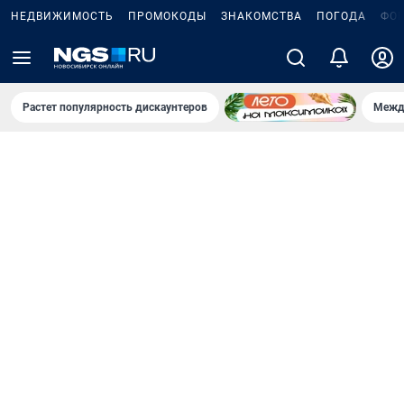
НЕДВИЖИМОСТЬ
ПРОМОКОДЫ
ЗНАКОМСТВА
ПОГОДА
ФО
Растет популярность дискаунтеров
Межд