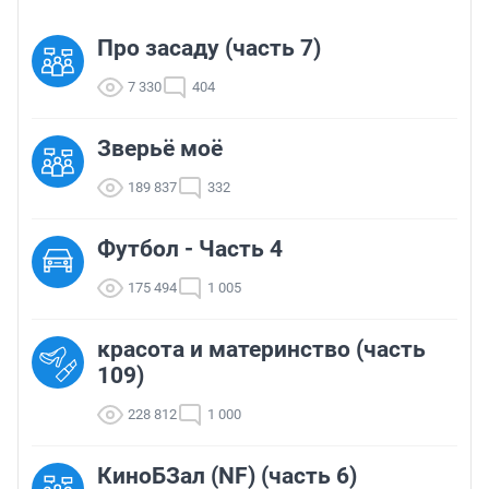
Про засаду (часть 7)
7 330
404
Зверьё моё
189 837
332
Футбол - Часть 4
175 494
1 005
красота и материнство (часть
109)
228 812
1 000
КиноБЗал (NF) (часть 6)