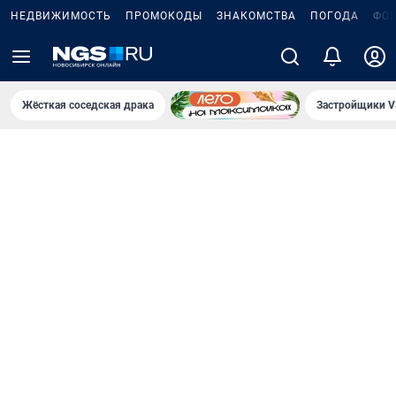
НЕДВИЖИМОСТЬ
ПРОМОКОДЫ
ЗНАКОМСТВА
ПОГОДА
ФО
Жёсткая соседская драка
Застройщики V