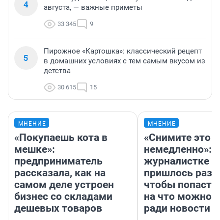
4
августа, — важные приметы
33 345
9
Пирожное «Картошка»: классический рецепт
5
в домашних условиях с тем самым вкусом из
детства
30 615
15
МНЕНИЕ
МНЕНИЕ
«Покупаешь кота в
«Снимите это
мешке»:
немедленно»:
предприниматель
журналистке Н
рассказала, как на
пришлось разд
самом деле устроен
чтобы попасть 
бизнес со складами
на что можно 
дешевых товаров
ради новости