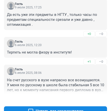
Гость
9 июля 2025, 17:25
Да есть уже эти предметы в НГТУ , только часы по 
предметам специальности срезали и уже давно , 
оптимизация .
+0
–0
Гость
6 июля 2025, 12:20
Терпеть не могла физру в институте!
+1
–0
Гость
6 июля 2025, 08:06
На счет русского в вузе напрасно все возмущаются. 

У меня по русскому в школе была стабильная 5 все 10 
лет, но к моменту написания первого диплома в вузе 
внезапно ошарашило понимание, что я не помню, где 
+0
–1
писать н/нн. Конечно, справочник по русскому языку, 
спешно приобретенный в книжном магазине, помог 
написать диплом без грамматических ошибок. 
