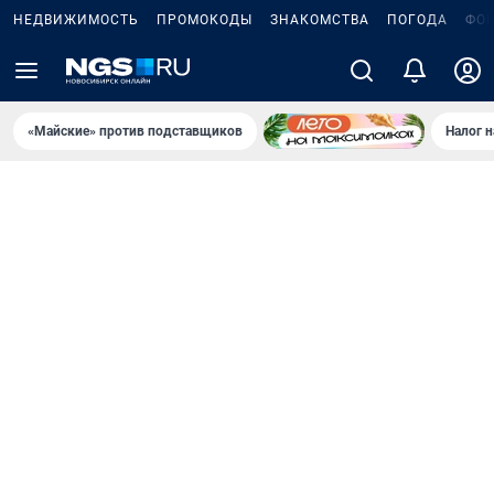
НЕДВИЖИМОСТЬ
ПРОМОКОДЫ
ЗНАКОМСТВА
ПОГОДА
ФО
«Майские» против подставщиков
Налог 