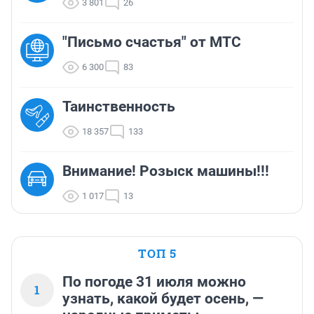
3 801
26
"Письмо счастья" от МТС
6 300
83
Таинственность
18 357
133
Внимание! Розыск машины!!!
1 017
13
ТОП 5
По погоде 31 июля можно
1
узнать, какой будет осень, —