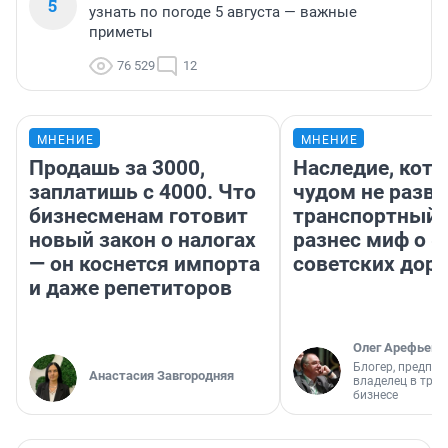
5
узнать по погоде 5 августа — важные
приметы
76 529
12
МНЕНИЕ
МНЕНИЕ
Продашь за 3000,
Наследие, кото
заплатишь с 4000. Что
чудом не разва
бизнесменам готовит
транспортный 
новый закон о налогах
разнес миф о 
— он коснется импорта
советских доро
и даже репетиторов
Олег Арефьев
Блогер, предпри
Анастасия Завгородняя
владелец в тра
бизнесе