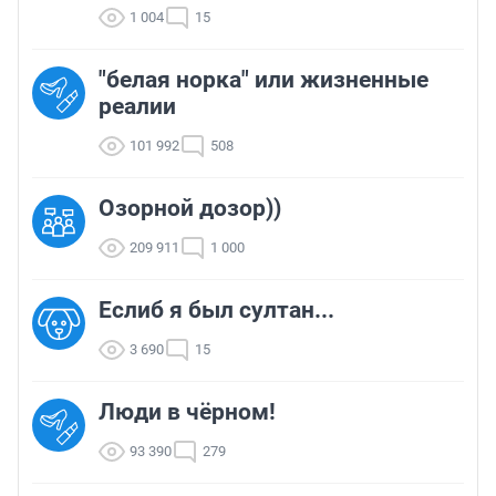
1 004
15
"белая норка" или жизненные
реалии
101 992
508
Озорной дозор))
209 911
1 000
Еслиб я был султан...
3 690
15
Люди в чёрном!
93 390
279