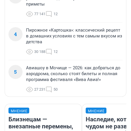
приметы
77 141
12
Пирожное «Картошка»: классический рецепт
4
в домашних условиях с тем самым вкусом из
детства
30 188
12
Авиашоу в Мочище — 2026: как добраться до
5
аэродрома, сколько стоят билеты и полная
программа фестиваля «Вива Авиа!»
27 231
50
МНЕНИЕ
МНЕНИЕ
Близнецам —
Наследие, кото
внезапные перемены,
чудом не разва