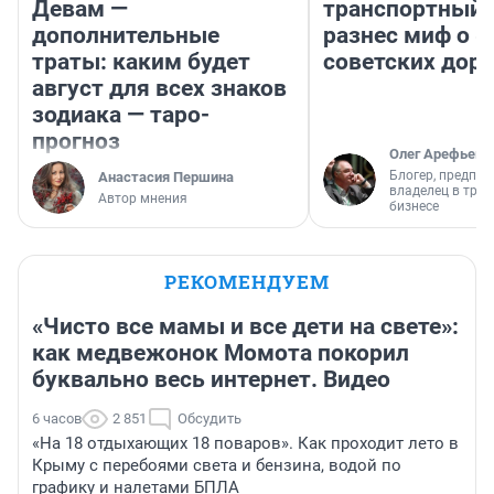
Девам —
транспортный 
дополнительные
разнес миф о 
траты: каким будет
советских доро
август для всех знаков
зодиака — таро-
прогноз
Олег Арефьев
Блогер, предпри
Анастасия Першина
владелец в тра
Автор мнения
бизнесе
РЕКОМЕНДУЕМ
«Чисто все мамы и все дети на свете»:
как медвежонок Момота покорил
буквально весь интернет. Видео
6 часов
2 851
Обсудить
«На 18 отдыхающих 18 поваров». Как проходит лето в
Крыму с перебоями света и бензина, водой по
графику и налетами БПЛА