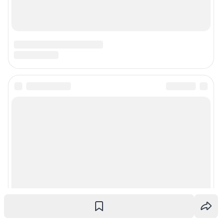
Наши вакансии
Техподдержка
Предвыборная агитация
Статистика канала в MAX
Все города сети
Мобильное приложение
Google Play
App Store
App Gallery
RuStore
Мы в соцсетях