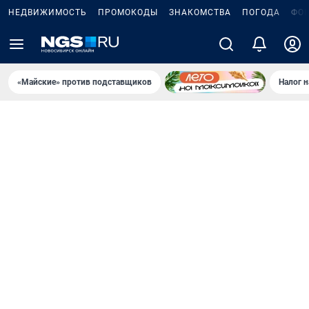
НЕДВИЖИМОСТЬ
ПРОМОКОДЫ
ЗНАКОМСТВА
ПОГОДА
ФО
«Майские» против подставщиков
Налог 