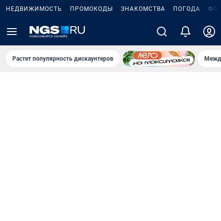
НЕДВИЖИМОСТЬ
ПРОМОКОДЫ
ЗНАКОМСТВА
ПОГОДА
ФО
Растет популярность дискаунтеров
Межд