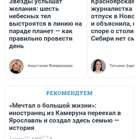
Звезды услышат
Красноярская
желания: шесть
журналистка п
небесных тел
отпуск в Ново
выстроятся в линию на
и объяснила, п
параде планет — как
споре о столиц
правильно провести
Сибири нет см
день
Анастасия Филимонова
Татьяна Зарва
РЕКОМЕНДУЕМ
«Мечтал о большой жизни»:
иностранец из Камеруна переехал в
Ярославль и создал здесь семью —
история
7 часов
6 595
5