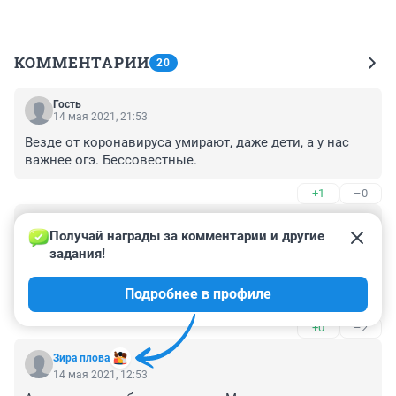
КОММЕНТАРИИ
20
Гость
14 мая 2021, 21:53
Везде от коронавируса умирают, даже дети, а у нас 
важнее огэ. Бессовестные.
+1
–0
Гость
14 мая 2021, 14:15
Получай награды за комментарии и другие 
задания!
Нунешнее поколение только с каждым годом всё 
больше и больше деградируе, это связано с тем, что 
Подробнее в профиле
преподователи с каждых годом хуже и хуже и плевать 
им на детей
+0
–2
Зира плова
14 мая 2021, 12:53