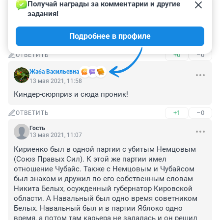
Получай награды за комментарии и другие 
Автор статьи забыл добавить, что Кириенко(ранее 
задания!
носил фамилию Израитель) является героем РФ, а 
также главным политтехнологом и идеологом 
Подробнее в профиле
Кремля.
+0
–0
ОТВЕТИТЬ
Жаба Васильевна
13 мая 2021, 11:58
Киндер-сюрприз и сюда проник!
+1
–0
ОТВЕТИТЬ
Гость
13 мая 2021, 11:07
Кириенко был в одной партии с убитым Немцовым 
(Союз Правых Сил). К этой же партии имел 
отношение Чубайс. Также с Немцовым и Чубайсом 
был знаком и дружил по его собственным словам 
Никита Белых, осужденный губернатор Кировской 
области. А Навальный был одно время советником 
Белых. Навальный был и в партии Яблоко одно 
время, а потом там карьера не задалась и он решил 