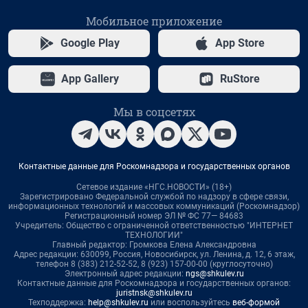
Мобильное приложение
Google Play
App Store
App Gallery
RuStore
Мы в соцсетях
Контактные данные для Роскомнадзора и государственных органов
Сетевое издание «НГС.НОВОСТИ» (18+)
Зарегистрировано Федеральной службой по надзору в сфере связи,
информационных технологий и массовых коммуникаций (Роскомнадзор)
Регистрационный номер ЭЛ № ФС 77— 84683
Учредитель: Общество с ограниченной ответственностью "ИНТЕРНЕТ
ТЕХНОЛОГИИ"
Главный редактор: Громкова Елена Александровна
Адрес редакции: 630099, Россия, Новосибирск, ул. Ленина, д. 12, 6 этаж,
телефон 8 (383) 212-52-52, 8 (923) 157-00-00 (круглосуточно)
Электронный адрес редакции:
ngs@shkulev.ru
Контактные данные для Роскомнадзора и государственных органов:
juristnsk@shkulev.ru
Техподдержка:
help@shkulev.ru
или воспользуйтесь
веб-формой