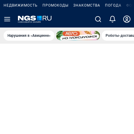
НЕДВИЖИМОСТЬ
ПРОМОКОДЫ
ЗНАКОМСТВА
ПОГОДА
ФО
Нарушения в «Авиценне»
Роботы-доставщ