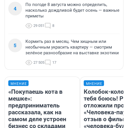
По погоде 8 августа можно определить,
4
насколько дождливой будет осень — важные
приметы
29 051
8
Кормить раз в месяц. Чем хищным или
5
необычным украсить квартиру — смотрим
зелёное разнообразие на выставке экзотики
27 505
17
МНЕНИЕ
МНЕНИЕ
«Покупаешь кота в
Колобок-колобо
мешке»:
тебя боюсь! Ра
предприниматель
отложили прок
рассказала, как на
«Человека-пау
самом деле устроен
отзыв о фильм
бизнес со складами
«человека-бул