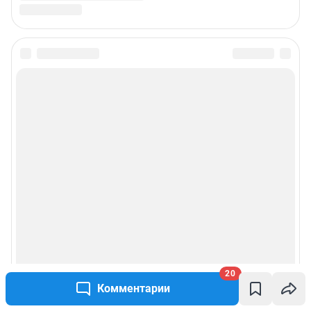
Предвыборная агитация
Статистика канала в MAX
Все города сети
Мобильное приложение
Google Play
App Store
App Gallery
RuStore
Мы в соцсетях
20
Контактные данные для Роскомнадзора и государственных органов
Комментарии
Сетевое издание «НГС.НОВОСТИ» (18+)
Зарегистрировано Федеральной службой по надзору в сфере связи,