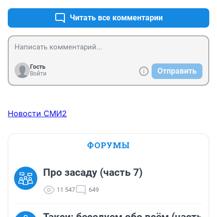
разберётся умный ребёнок перед ним или « блатной». 
Читать все комментарии
Это как вариант.
Гость
Отправить
Войти
Новости СМИ2
ФОРУМЫ
Про засаду (часть 7)
11 547
649
Такси: беседуем обо всём (часть