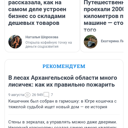
рассказала, как на
Путешественн
самом деле устроен
проехали 2000
бизнес со складами
километров по 
дешевых товаров
машине — стои
того
Наталья Шорохова
Екатерина Лит
Открыла кофейную точку на
деньги соцразвития
РЕКОМЕНДУЕМ
В лесах Архангельской области много
лисичек: как их правильно пожарить
9 августа
26 949
7
Кишечник был собран в гармошку: в Югре кошечка с
тяжелой судьбой ищет новый дом — ее история
Стены в зеркалах, а управлять можно даже дверями.
Незрячий красноярец создал самую умную квартиру