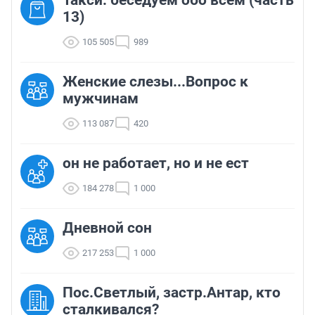
13)
105 505
989
Женские слезы...Вопрос к
мужчинам
113 087
420
он не работает, но и не ест
184 278
1 000
Дневной сон
217 253
1 000
Пос.Светлый, застр.Антар, кто
сталкивался?