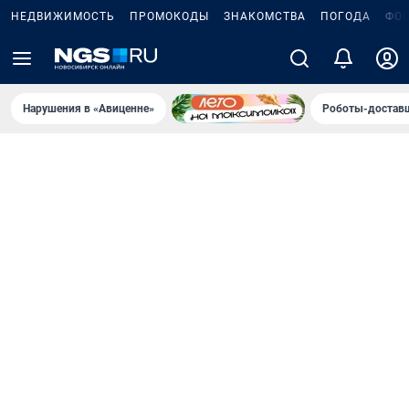
НЕДВИЖИМОСТЬ
ПРОМОКОДЫ
ЗНАКОМСТВА
ПОГОДА
ФО
Нарушения в «Авиценне»
Роботы-доставщ