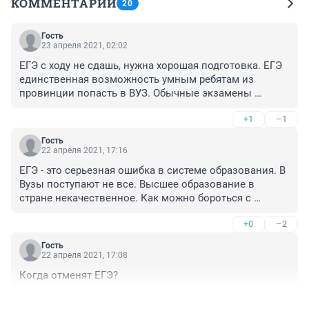
КОММЕНТАРИИ
20
Гость
23 апреля 2021, 02:02
ЕГЭ с ходу не сдашь, нужна хорошая подготовка. ЕГЭ 
единственная возможность умным ребятам из 
провинции попасть в ВУЗ. Обычные экзамены 
погибли в коррупции безвозвратно. Вариантов ЕГЭ 
+1
–1
нет.и сдать ЕГЭ далеко не каждый сможет.
Гость
22 апреля 2021, 17:16
ЕГЭ - это серьезная ошибка в системе образования. В 
Вузы поступают не все. Высшее образование в 
стране некачественное. Как можно бороться с 
коррупцией при поступлении в Вузы ? На экзамены 
+0
–2
пригласить иностранных специалистов, можно и 
онлайн. Как бы собеседование проводить со 
Гость
студентом. И главное, если а течении года - двух 
22 апреля 2021, 17:08
студент не учится нормально, ответственность несёт 
Когда отменят ЕГЭ?
тот препод, кто принимал предмет( зарплата 
снижается). Молодежь с провинции может сдавать 
+1
–2
экзамены тоже онлайн. Опытный препод всегда 