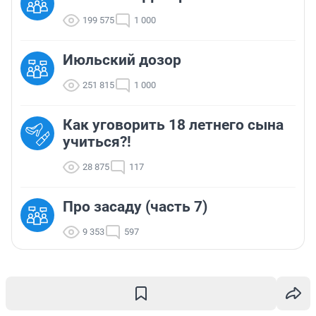
199 575
1 000
Июльский дозор
251 815
1 000
Как уговорить 18 летнего сына
учиться?!
28 875
117
Про засаду (часть 7)
9 353
597
ТОП 5