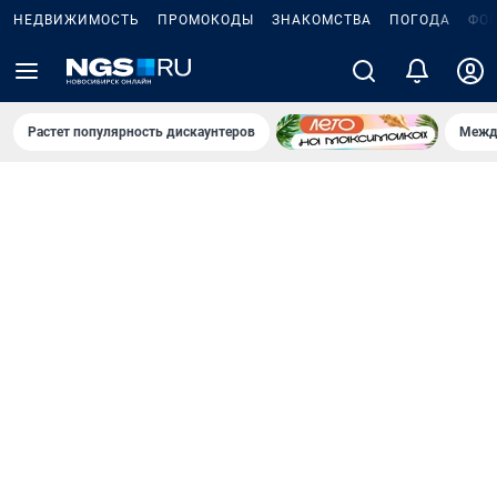
НЕДВИЖИМОСТЬ
ПРОМОКОДЫ
ЗНАКОМСТВА
ПОГОДА
ФО
Растет популярность дискаунтеров
Межд