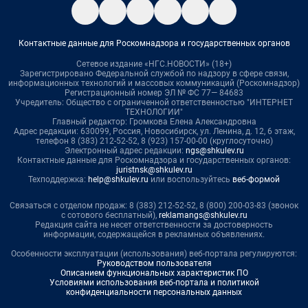
Контактные данные для Роскомнадзора и государственных органов
Сетевое издание «НГС.НОВОСТИ» (18+)
Зарегистрировано Федеральной службой по надзору в сфере связи,
информационных технологий и массовых коммуникаций (Роскомнадзор)
Регистрационный номер ЭЛ № ФС 77— 84683
Учредитель: Общество с ограниченной ответственностью "ИНТЕРНЕТ
ТЕХНОЛОГИИ"
Главный редактор: Громкова Елена Александровна
Адрес редакции: 630099, Россия, Новосибирск, ул. Ленина, д. 12, 6 этаж,
телефон 8 (383) 212-52-52, 8 (923) 157-00-00 (круглосуточно)
Электронный адрес редакции:
ngs@shkulev.ru
Контактные данные для Роскомнадзора и государственных органов:
juristnsk@shkulev.ru
Техподдержка:
help@shkulev.ru
или воспользуйтесь
веб-формой
Связаться с отделом продаж: 8 (383) 212-52-52, 8 (800) 200-03-83 (звонок
с сотового бесплатный),
reklamangs@shkulev.ru
Редакция сайта не несет ответственности за достоверность
информации, содержащейся в рекламных объявлениях.
Особенности эксплуатации (использования) веб-портала регулируются:
Руководством пользователя
Описанием функциональных характеристик ПО
Условиями использования веб-портала и политикой
конфиденциальности персональных данных