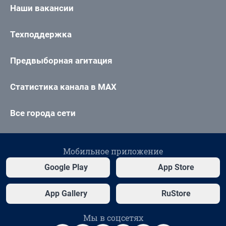
Наши вакансии
Техподдержка
Предвыборная агитация
Статистика канала в MAX
Все города сети
Мобильное приложение
Google Play
App Store
App Gallery
RuStore
Мы в соцсетях