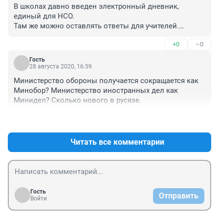
В школах давно введен электронный дневник, 
единый для НСО.

Там же можно оставлять ответы для учителей.

Да, материал детям изучать самостоятельно, задачи 
+0
–0
учителя будут: 1. Вовремя выложить задание; 2. 
Проверить письма.

Гость
Время на объяснения, на успокоить класс - не 
28 августа 2020, 16:59
тратится.
Министерство обороны получается сокращается как 
Минобор? Министерство иностранных дел как 
Минидел? Сколько нового в русязе.
+5
–0
Читать все комментарии
Гость
Отправить
Войти