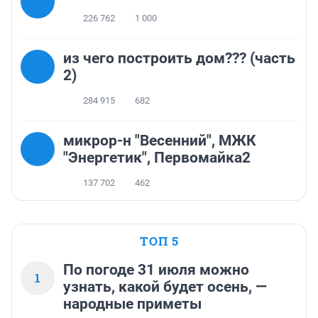
226 762
1 000
из чего построить дом??? (часть
2)
284 915
682
микрор-н "Весенний", МЖК
"Энергетик", Первомайка2
137 702
462
ТОП 5
По погоде 31 июля можно
1
узнать, какой будет осень, —
народные приметы