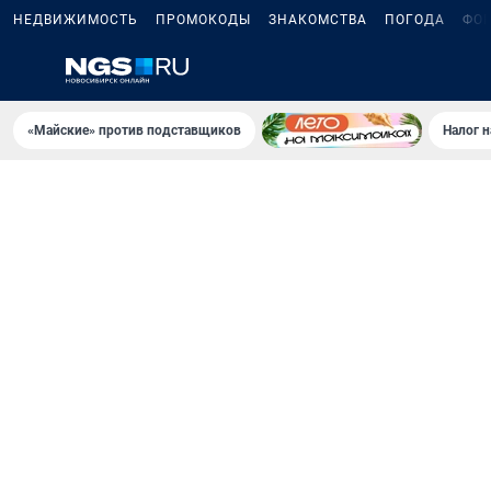
НЕДВИЖИМОСТЬ
ПРОМОКОДЫ
ЗНАКОМСТВА
ПОГОДА
ФО
«Майские» против подставщиков
Налог 