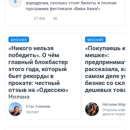
5
аэродрома, сколько стоят билеты и полная
программа фестиваля «Вива Авиа!»
27 436
50
МНЕНИЕ
МНЕНИЕ
«Никого нельзя
«Покупаешь ко
победить». О чём
мешке»:
главный блокбастер
предпринимат
этого года, который
рассказала, как
бьет рекорды в
самом деле ус
прокате: честный
бизнес со скл
отзыв на «Одиссею»
дешевых това
Нолана
Наталья Шорох
Стас Соколов
Открыла кофейн
Эксперт
деньги соцразв