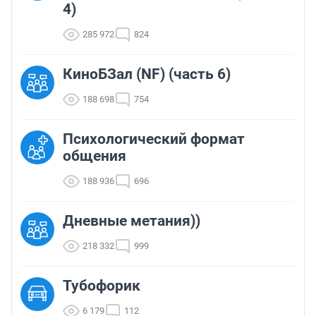
4)
285 972
824
КиноБЗал (NF) (часть 6)
188 698
754
Психологический формат
общения
188 936
696
Дневные метания))
218 332
999
Тубофорик
6 179
112