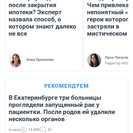
после закрытия
Чем привлекае
ипотеки? Эксперт
непонятный «Н
назвала способ, о
герои которого
котором знают далеко
застряли в
не все
мистическом о
Лиза Пичугина
Анна Ермакова
Редактор NGS.R
РЕКОМЕНДУЕМ
В Екатеринбурге три больницы
проглядели запущенный рак у
пациентки. После родов ей удалили
несколько органов
4 часа
14 408
81