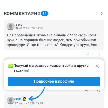
КОММЕНТАРИИ
14
Гость
28 марта 2020, 14:39
Для проведения экзамена онлайн с "прокторингом" 
нужно на порядок больше людей, чем при обычной 
процедуре. И где же их взять? Квадратура круга, ёлки-
палки. Проще всем достигшим 20-летнего возраста 
+0
–0
раздавать дипломы вузов, а там живи как знаешь.
Гость
28 марта 2020, 12:42
Получай награды за комментарии и другие 
задания!
Выпускники этого года оказались в заведомо 
невыгодных условиях - учителя не умеют преподавать 
Подробнее в профиле
онлайн, не готовы планировать дистанционную 
работу, большая часть 9- и 11-классников не умеют 
+1
–0
работать самостоятельно. И на учащихся, и на 
учителях сказывается ситуация неопределенности. 
Ямал
Все прекрасно понимают, что это, скорее всего, не 
27 марта 2020, 19:01
последний перенос дат. В текущих условиях логичнее 