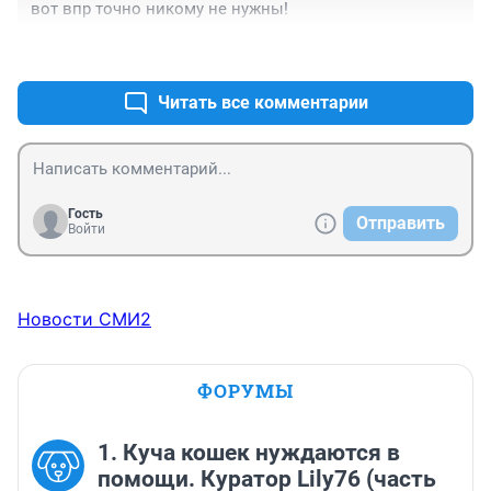
вот впр точно никому не нужны!
всего было бы отменить ОГЭ или оставить 2 
обязательных предмета, а итоговую аттестацию 
+11
–0
провести по расписанию онлайн через прокторинг. 
Выпускникам нужна определенность, прокторинг, по 
крайней мере, может гарантировать им дату сдачи 
Читать все комментарии
экзаменов вне зависимости от ситуации с вирусом.
Гость
Отправить
Войти
Новости СМИ2
ФОРУМЫ
1. Куча кошек нуждаются в
помощи. Куратор Lily76 (часть