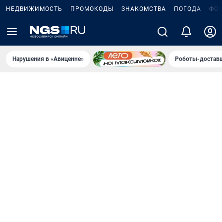
НЕДВИЖИМОСТЬ
ПРОМОКОДЫ
ЗНАКОМСТВА
ПОГОДА
ФО
Нарушения в «Авиценне»
Роботы-доставщ