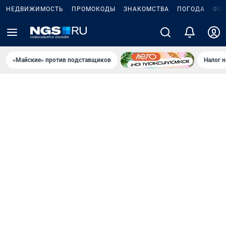
НЕДВИЖИМОСТЬ
ПРОМОКОДЫ
ЗНАКОМСТВА
ПОГОДА
ФО
«Майские» против подставщиков
Налог 