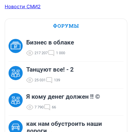
Новости СМИ2
ФОРУМЫ
Бизнес в облаке
217 207
1 000
Танцуют все! - 2
25 031
139
Я кому денег должен !! ©
7 790
66
как нам обустроить наши
дороги...