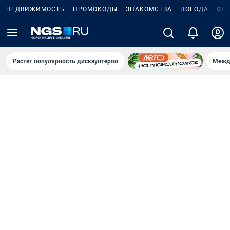
НЕДВИЖИМОСТЬ
ПРОМОКОДЫ
ЗНАКОМСТВА
ПОГОДА
ФО
Растет популярность дискаунтеров
Межд