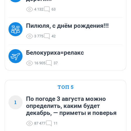
4 132
63
Пилюля, с днём рождения!!!
3 775
42
Белокуриха=релакс
16 905
37
ТОП 5
По погоде 3 августа можно
1
определить, каким будет
декабрь, — приметы и поверья
87 477
11