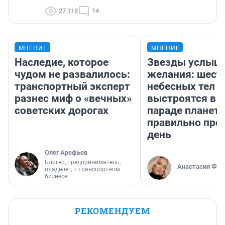
27 118
14
МНЕНИЕ
МНЕНИЕ
Наследие, которое
Звезды услыш
чудом не развалилось:
желания: шест
транспортный эксперт
небесных тел
разнес миф о «вечных»
выстроятся в 
советских дорогах
параде планет 
правильно про
день
Олег Арефьев
Блогер, предприниматель,
Анастасия Фил
владелец в транспортном
бизнесе
РЕКОМЕНДУЕМ